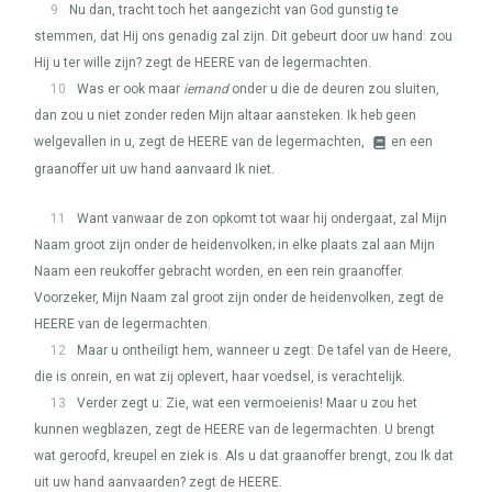
9
Nu dan, tracht toch het aangezicht van God gunstig te
stemmen, dat Hij ons genadig zal zijn. Dit gebeurt door uw hand: zou
Hij u ter wille zijn? zegt de
HEERE
van de legermachten.
10
Was er ook maar
iemand
onder u die de deuren zou sluiten,
dan zou u niet zonder reden Mijn altaar aansteken. Ik heb geen
welgevallen in u, zegt de
HEERE
van de legermachten,
en een
graanoffer uit uw hand aanvaard Ik niet.
11
Want vanwaar de zon opkomt tot waar hij ondergaat, zal Mijn
Naam groot zijn onder de heidenvolken; in elke plaats zal aan Mijn
Naam een reukoffer gebracht worden, en een rein graanoffer.
Voorzeker, Mijn Naam zal groot zijn onder de heidenvolken, zegt de
HEERE
van de legermachten.
12
Maar u ontheiligt hem, wanneer u zegt: De tafel van de Heere,
die is onrein, en wat zij oplevert, haar voedsel, is verachtelijk.
13
Verder zegt u: Zie, wat een vermoeienis! Maar u zou het
kunnen wegblazen, zegt de
HEERE
van de legermachten. U brengt
wat geroofd, kreupel en ziek is. Als u dat graanoffer brengt, zou Ik dat
uit uw hand aanvaarden? zegt de
HEERE
.