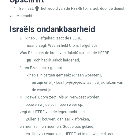
1
Een last,
het woord van de
HEERE
tot Israël, door de dienst
van Maleachi.
Israëls ondankbaarheid
2
Ik heb u liefgehad, zegt de
HEERE
,
maar u zegt: Waarin hebt U ons liefgehad?
Was Ezau niet de broer van Jakob? spreekt de
HEERE
.
Toch heb Ik Jakob liefgehad,
3
en Ezau heb Ik gehaat.
Ik heb zijn bergen gemaakt
tot
een woestenij,
en zijn erfelijk bezit
prijsgegeven
aan de jakhalzen van
de woestijn.
4
Hoewel Edom zegt: Als wij verwoest worden,
bouwen wij de puinhopen weer op,
zegt de
HEERE
van de legermachten dit:
Zullen zíj bouwen, dan zal Ík afbreken,
en men zal hen noemen: Goddeloos gebied,
en: Het volk waarop de
HEERE
tot in eeuwigheid toornig is.