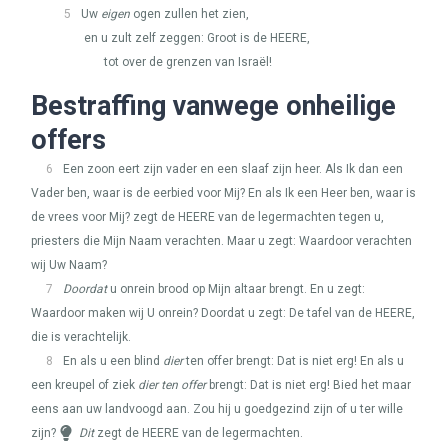
5
Uw
eigen
ogen zullen het zien,
en u zult zelf zeggen: Groot is de
HEERE
,
tot over de grenzen van Israël!
Bestraffing vanwege onheilige
offers
6
Een zoon eert zijn vader en een slaaf zijn heer. Als Ik dan een
Vader ben, waar is de eerbied voor Mij? En als Ik een Heer ben, waar is
de vrees voor Mij? zegt de
HEERE
van de legermachten tegen u,
priesters die Mijn Naam verachten. Maar u zegt: Waardoor verachten
wij Uw Naam?
7
Doordat
u onrein brood op Mijn altaar brengt. En u zegt:
Waardoor maken wij U onrein? Doordat u zegt: De tafel van de
HEERE
,
die is verachtelijk.
8
En als u een blind
dier
ten offer brengt: Dat is niet erg! En als u
een kreupel of ziek
dier ten offer
brengt: Dat is niet erg! Bied het maar
eens aan uw landvoogd aan. Zou hij u goedgezind zijn of u ter wille
zijn?
Dit
zegt de
HEERE
van de legermachten.