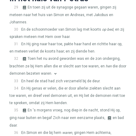
29
En toen zij uit de synagoge gegaan waren, gingen zij
meteen naar het huis van Simon en Andreas, met Jakobus en
Johannes.
30
En de schoonmoeder van Simon lag met koorts
op bed
, en zij
spraken meteen met Hem over haar.
31
En Hij ging naar haar toe, pakte haar hand en richtte haar op,
en meteen verliet de koorts haar; en zij diende hen.
32
Toen het nu avond geworden was en de zon onderging,
brachten ze bij Hem allen die er slecht aan toe waren, en
hen
die door
demonen bezeten waren.
33
En heel de stad had zich verzameld bij de deur.
34
En Hij genas er velen, die er door allerlei ziekten slecht aan
toe waren, en dreef veel demonen uit, en Hij liet de demonen niet toe
te spreken, omdat zij Hem kenden.
35
En 's morgens vroeg, nog diep in de nacht, stond Hij op,
ging naar buiten en begaf Zich naar een eenzame plaats,
en bad
daar.
36
En Simon en die bij hem
waren
, gingen Hem achterna,