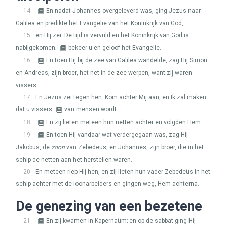
14
En nadat Johannes overgeleverd was, ging Jezus naar
Galilea en predikte het Evangelie van het Koninkrijk van God,
15
en Hij zei: De tijd is vervuld en het Koninkrijk van God is
nabijgekomen;
bekeer u en geloof het Evangelie.
16
En toen Hij bij de zee van Galilea wandelde, zag Hij Simon
en Andreas, zijn broer, het net in de zee werpen, want zij waren
vissers.
17
En Jezus zei tegen hen: Kom achter Mij aan, en Ik zal maken
dat u vissers
van mensen wordt.
18
En zij lieten meteen hun netten achter en volgden Hem.
19
En toen Hij vandaar wat verdergegaan was, zag Hij
Jakobus, de
zoon
van Zebedeüs, en Johannes, zijn broer, die in het
schip de netten aan het herstellen waren.
20
En meteen riep Hij hen, en zij lieten hun vader Zebedeüs in het
schip achter met de loonarbeiders en gingen weg, Hem achterna.
De genezing van een bezetene
21
En zij kwamen in Kapernaüm; en op de sabbat ging Hij