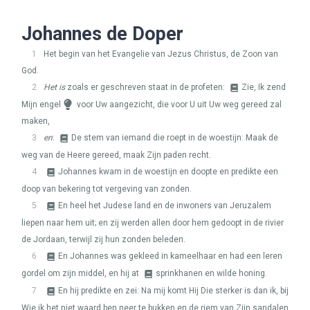
Johannes de Doper
1
Het begin van het Evangelie van Jezus Christus, de Zoon van
God.
2
Het is
zoals er geschreven staat in de profeten:
Zie, Ik zend
Mijn engel
voor Uw aangezicht, die voor U uit Uw weg gereed zal
maken,
3
en
:
De stem van iemand die roept in de woestijn: Maak de
weg van de Heere gereed, maak Zijn paden recht.
4
Johannes kwam in de woestijn en doopte en predikte een
doop van bekering tot vergeving van zonden.
5
En heel het Judese land en de inwoners van Jeruzalem
liepen naar hem uit; en zij werden allen door hem gedoopt in de rivier
de Jordaan, terwijl zij hun zonden beleden.
6
En Johannes was gekleed in kameelhaar en had een leren
gordel om zijn middel, en hij at
sprinkhanen en wilde honing.
7
En hij predikte en zei: Na mij komt Hij Die sterker is dan ik, bij
Wie ik het niet waard ben neer te bukken en de riem van Zijn sandalen