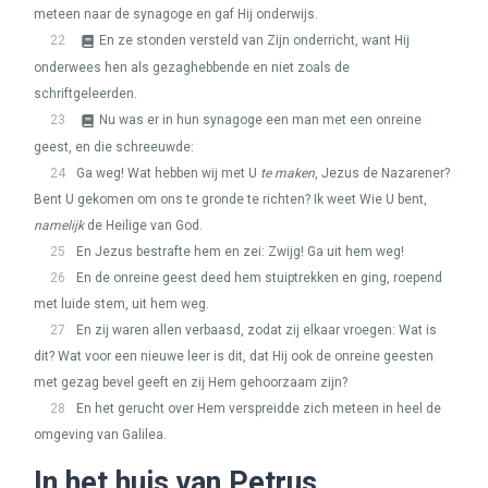
meteen naar de synagoge en gaf Hij onderwijs.
22
En ze stonden versteld van Zijn onderricht, want Hij
onderwees hen als gezaghebbende en niet zoals de
schriftgeleerden.
23
Nu was er in hun synagoge een man met een onreine
geest, en die schreeuwde:
24
Ga weg! Wat hebben wij met U
te maken
, Jezus de Nazarener?
Bent U gekomen om ons te gronde te richten? Ik weet Wie U bent,
namelijk
de Heilige van God.
25
En Jezus bestrafte hem en zei: Zwijg! Ga uit hem weg!
26
En de onreine geest deed hem stuiptrekken en ging, roepend
met luide stem, uit hem weg.
27
En zij waren allen verbaasd, zodat zij elkaar vroegen: Wat is
dit? Wat voor een nieuwe leer is dit, dat Hij ook de onreine geesten
met gezag bevel geeft en zij Hem gehoorzaam zijn?
28
En het gerucht over Hem verspreidde zich meteen in heel de
omgeving van Galilea.
In het huis van Petrus