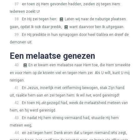
37
en toen zij Hem gevonden hadden, zeiden zij tegen Hem:
Iedereen zoekt U!
38
En Hij zei tegen hen:
Laten wij naar de naburige plaatsen
gaan, opdat Ik ook daar predik,
want daarvoor ben Ik uitgegaan.
39
En Hij predikte in hun synagogen door heel Galilea en dreef de
demonen uit.
Een melaatse genezen
40
En er kwam een melaatse naar Hem toe, die Hem smeekte
en voor Hem op de knieën viel en tegen Hem zei: Als U wilt, kunt U mij
reinigen.
41
En Jezus, innerlijk met ontferming bewogen, stak Zijn hand
uit, raakte hem aan en zei tegen hem: Ik wil
het
, word gereinigd!
42
En toen Hij
dit
gezegd had, week de melaatsheid meteen van
hem, en hij werd gereinigd.
43
En nadat Hij hem streng vermaand had, stuurde Hij hem
meteen weg,
44
en zei tegen hem: Denk erom dat u tegen niemand iets zegt,