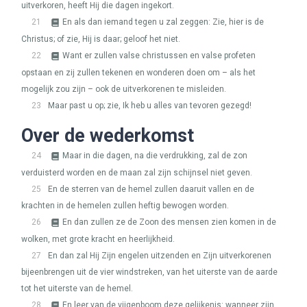
uitverkoren, heeft Hij die dagen ingekort.
21
En als dan iemand tegen u zal zeggen: Zie, hier is de
Christus; of zie, Hij is daar; geloof het niet.
22
Want er zullen valse christussen en valse profeten
opstaan en zij zullen tekenen en wonderen doen om – als het
mogelijk zou zijn – ook de uitverkorenen te misleiden.
23
Maar past u op; zie, Ik heb u alles van tevoren gezegd!
Over de wederkomst
24
Maar in die dagen, na die verdrukking, zal de zon
verduisterd worden en de maan zal zijn schijnsel niet geven.
25
En de sterren van de hemel zullen daaruit vallen en de
krachten in de hemelen zullen heftig bewogen worden.
26
En dan zullen ze de Zoon des mensen zien komen in de
wolken, met grote kracht en heerlijkheid.
27
En dan zal Hij Zijn engelen uitzenden en Zijn uitverkorenen
bijeenbrengen uit de vier windstreken, van het uiterste van de aarde
tot het uiterste van de hemel.
28
En leer van de vijgenboom deze gelijkenis: wanneer zijn