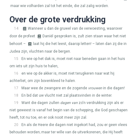
maar wie volharden zal tot het einde, die zal zalig worden.
Over de grote verdrukking
14
Wanneer u dan de gruwel van de verwoesting, waarover
door de profeet
Daniël gesproken is, zult zien staan waar het niet
behoort –
laat hij die het leest, daarop letten! – laten dan zij die in
Judea zijn, vluchten naar de bergen.
15
En wie op het dak is, moet niet naar beneden gaan in het huis
om iets uit zijn huis te halen,
16
en wie op de akker is, moet niet terugkeren naar wat hij
achterliet, om zijn bovenkleed te halen.
17
Maar wee de zwangere en de zogende
vrouwen
in die dagen!
18
En bid dat uw vlucht niet zal plaatsvinden in de winter.
19
Want die dagen zullen
dagen van
zo'n verdrukking zijn als er
niet geweest is vanaf het begin van de schepping, die God geschapen
heeft, tot nu toe, en er ook nooit meer zijn zal.
20
En als de Heere die dagen niet ingekort had, zou er geen vlees
behouden worden; maar ter wille van de uitverkorenen, die Hij heeft