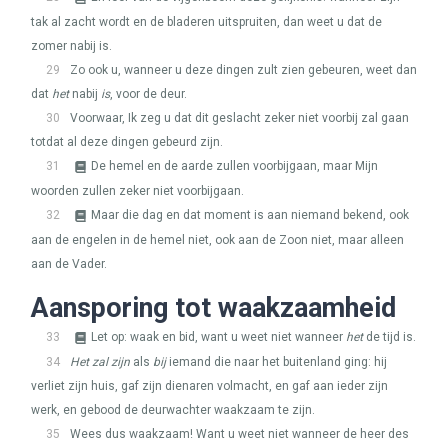
tak al zacht wordt en de bladeren uitspruiten, dan weet u dat de
zomer nabij is.
29
Zo ook u, wanneer u deze dingen zult zien gebeuren, weet dan
dat
het
nabij
is
, voor de deur.
30
Voorwaar, Ik zeg u dat dit geslacht zeker niet voorbij zal gaan
totdat al deze dingen gebeurd zijn.
31
De hemel en de aarde zullen voorbijgaan, maar Mijn
woorden zullen zeker niet voorbijgaan.
32
Maar die dag en dat moment is aan niemand bekend, ook
aan de engelen in de hemel niet, ook aan de Zoon niet, maar alleen
aan de Vader.
Aansporing tot waakzaamheid
33
Let op: waak en bid, want u weet niet wanneer
het
de tijd is.
34
Het zal zijn
als
bij
iemand die naar het buitenland ging: hij
verliet zijn huis, gaf zijn dienaren volmacht, en gaf aan ieder zijn
werk, en gebood de deurwachter waakzaam te zijn.
35
Wees dus waakzaam! Want u weet niet wanneer de heer des