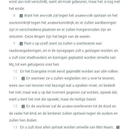
word
dan
niet verschrikt, want
dit
moet gebeuren, maar het
is
nog niet
het einde.
8
Want het
ene
volk zal tegen het
andere
volk opstaan en het
ene
koninkrijk tegen het
andere
koninkrijk; en er zullen aardbevingen
zijn in verscheidene plaatsen en er zullen hongersnoden zijn en
onlusten. Deze dingen zijn het begin van de weeën.
9
Past u op uzelf; want ze zullen u overleveren aan
raadsvergaderingen, en in de synagogen zult u geslagen worden; en
u zult voor stadhouders en koningen geplaatst worden omwille van
Mij, tot een getuigenis voor hen.
10
En het Evangelie moet eerst gepredikt worden aan alle volken.
11
En wanneer ze u zullen wegleiden om u over te leveren,
wees
dan
van tevoren niet bezorgd wat u spreken moet, en bedenk
het niet; maar wat u op dat moment gegeven zal worden, spreek dat,
want u bent het niet die spreekt, maar de Heilige Geest.
12
En de
ene
broer zal de
andere
overleveren tot de dood en
de vader het kind; en de kinderen zullen opstaan tegen de ouders en
zullen hen doden.
13
En u zult door allen gehaat worden omwille van Mijn Naam,