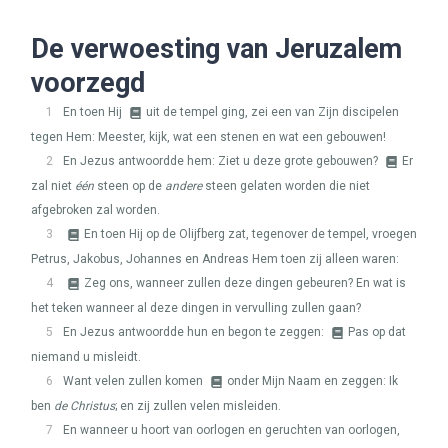
De verwoesting van Jeruzalem
voorzegd
1
En toen Hij
uit de tempel ging, zei een van Zijn discipelen
tegen Hem: Meester, kijk, wat een stenen en wat een gebouwen!
2
En Jezus antwoordde hem: Ziet u deze grote gebouwen?
Er
zal niet
één
steen op de
andere
steen gelaten worden die niet
afgebroken zal worden.
3
En toen Hij op de Olijfberg zat, tegenover de tempel, vroegen
Petrus, Jakobus, Johannes en Andreas Hem toen zij alleen waren:
4
Zeg ons, wanneer zullen deze dingen gebeuren? En wat is
het teken wanneer al deze dingen in vervulling zullen gaan?
5
En Jezus antwoordde hun en begon te zeggen:
Pas op dat
niemand u misleidt.
6
Want velen zullen komen
onder Mijn Naam en zeggen: Ik
ben
de Christus
; en zij zullen velen misleiden.
7
En wanneer u hoort van oorlogen en geruchten van oorlogen,