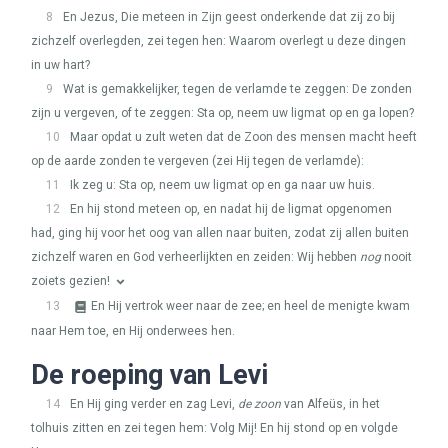
8
En Jezus, Die meteen in Zijn geest onderkende dat zij zo bij
zichzelf overlegden, zei tegen hen: Waarom overlegt u deze dingen
in uw hart?
9
Wat is gemakkelijker, tegen de verlamde te zeggen: De zonden
zijn u vergeven, of te zeggen: Sta op, neem uw ligmat op en ga lopen?
10
Maar opdat u zult weten dat de Zoon des mensen macht heeft
op de aarde zonden te vergeven (zei Hij tegen de verlamde):
11
Ik zeg u: Sta op, neem uw ligmat op en ga naar uw huis.
12
En hij stond meteen op, en nadat hij de ligmat opgenomen
had, ging hij voor het oog van allen naar buiten, zodat zij allen buiten
zichzelf waren en God verheerlijkten en zeiden: Wij hebben
nog
nooit
zoiets gezien!
13
En Hij vertrok weer naar de zee; en heel de menigte kwam
naar Hem toe, en Hij onderwees hen.
De roeping van Levi
14
En Hij ging verder en zag Levi,
de zoon
van Alfeüs, in het
tolhuis zitten en zei tegen hem: Volg Mij! En hij stond op en volgde