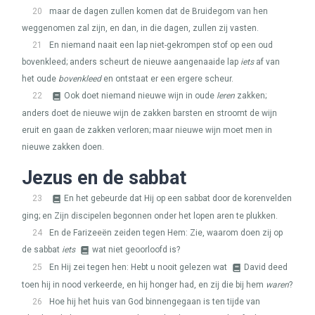
20
maar de dagen zullen komen dat de Bruidegom van hen
weggenomen zal zijn, en dan, in die dagen, zullen zij vasten.
21
En niemand naait een lap niet-gekrompen stof op een oud
bovenkleed; anders scheurt de nieuwe aangenaaide lap
iets
af van
het oude
bovenkleed
en ontstaat er een ergere scheur.
22
Ook doet niemand nieuwe wijn in oude
leren
zakken;
anders doet de nieuwe wijn de zakken barsten en stroomt de wijn
eruit en gaan de zakken verloren; maar nieuwe wijn moet men in
nieuwe zakken doen.
Jezus en de sabbat
23
En het gebeurde dat Hij op een sabbat door de korenvelden
ging; en Zijn discipelen begonnen onder het lopen aren te plukken.
24
En de Farizeeën zeiden tegen Hem: Zie, waarom doen zij op
de sabbat
iets
wat niet geoorloofd is?
25
En Hij zei tegen hen: Hebt u nooit gelezen wat
David deed
toen hij in nood verkeerde, en hij honger had, en zij die bij hem
waren
?
26
Hoe hij het huis van God binnengegaan is ten tijde van