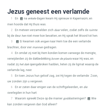
Jezus geneest een verlamde
1
En
na
enkele
dagen kwam Hij opnieuw in Kapernaüm; en
men hoorde dat Hij thuis was.
2
En meteen verzamelden zich
daar
velen, zodat zelfs de
ruimte
bij de deur
hen
niet meer kon bevatten; en Hij sprak het Woord tot hen.
3
Er kwamen ook
enigen
naar Hem toe die een verlamde
brachten, door vier
mannen
gedragen.
4
En omdat zij niet bij Hem konden komen vanwege de menigte,
verwijderden zij de dakbedekking
boven de plaats
waar Hij was; en
nadat zij
het dak
opengebroken hadden, lieten zij de ligmat waarop de
verlamde lag, neer.
5
En toen Jezus hun geloof zag, zei Hij tegen de verlamde: Zoon,
uw zonden zijn u vergeven.
6
En er zaten daar enigen van de schriftgeleerden, en
die
overlegden in hun hart:
7
Waarom spreekt Deze op die manier
gods
lasteringen?
Wie
kan zonden vergeven dan God alleen?