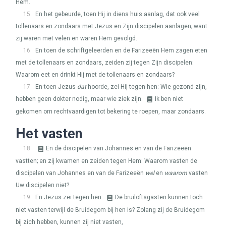
Hem.
15
En het gebeurde, toen Hij in diens huis aanlag, dat ook veel
tollenaars en zondaars met Jezus en Zijn discipelen aanlagen; want
zij waren met velen en waren Hem gevolgd.
16
En toen de schriftgeleerden en de Farizeeën Hem zagen eten
met de tollenaars en zondaars, zeiden zij tegen Zijn discipelen:
Waarom eet en drinkt Hij met de tollenaars en zondaars?
17
En toen Jezus
dat
hoorde, zei Hij tegen hen: Wie gezond zijn,
hebben geen dokter nodig, maar wie ziek zijn.
Ik ben niet
gekomen om rechtvaardigen tot bekering te roepen, maar zondaars.
Het vasten
18
En de discipelen van Johannes en van de Farizeeën
vastten; en zij kwamen en zeiden tegen Hem: Waarom vasten de
discipelen van Johannes en van de Farizeeën
wel
en
waarom
vasten
Uw discipelen niet?
19
En Jezus zei tegen hen:
De bruiloftsgasten kunnen toch
niet vasten terwijl de Bruidegom bij hen is? Zolang zij de Bruidegom
bij zich hebben, kunnen zij niet vasten,