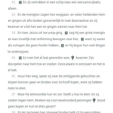
32
En zij vertrokken in een schip naar een eenzame plaats,
alleen.
33
En de menigten zagen hen weggaan, en velen herkenden Hem
en gingen uit alle steden gezamenlijk te voet daarnaartoe; en zij
kwamen er vóór hen aan en gingen samen naar Hem toe.
34
En toen Jezus uit
het schip
ging,
zag Hij een grote menigte
en was innerlijk met ontferming bewogen over hen,
want zij waren
als schapen die geen herder hebben;
en Hij begon hun veel dingen
te onderwijzen.
35
En toen het al laat geworden was,
kwamen Zijn
discipelen naar Hem toe en zeiden: Deze plaats is eenzaam en het is
al laat;
36
stuur hen weg, opdat zij naar de omliggende gehuchten en
dorpen kunnen gaan en broden voor zichzelf kopen, want zij hebben
niets te eten.
37
Maar Hij antwoordde hun en zei: Geeft u hun te eten. En zij
zeiden tegen Hem: Moeten wij voor tweehonderd penningen
brood
gaan kopen en hun te eten geven?
38
En Hij zei tegen hen: Hoeveel broden hebt u? Ga eens kijken.