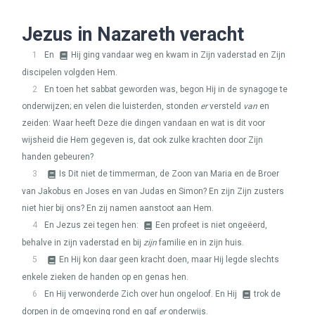
Jezus in Nazareth veracht
1
En
Hij ging vandaar weg en kwam in Zijn vaderstad en Zijn
discipelen volgden Hem.
2
En toen het sabbat geworden was, begon Hij in de synagoge te
onderwijzen; en velen die luisterden, stonden
er
versteld
van
en
zeiden: Waar heeft Deze die dingen vandaan en wat is dit voor
wijsheid die Hem gegeven is, dat ook zulke krachten door Zijn
handen gebeuren?
3
Is Dit niet de timmerman, de Zoon van Maria en de Broer
van Jakobus en Joses en van Judas en Simon? En zijn Zijn zusters
niet hier bij ons? En zij namen aanstoot aan Hem.
4
En Jezus zei tegen hen:
Een profeet is niet ongeëerd,
behalve in zijn vaderstad en bij
zijn
familie en in zijn huis.
5
En Hij kon daar geen kracht doen, maar Hij legde slechts
enkele zieken de handen op en genas hen.
6
En Hij verwonderde Zich over hun ongeloof. En Hij
trok de
dorpen in de omgeving rond en gaf
er
onderwijs.