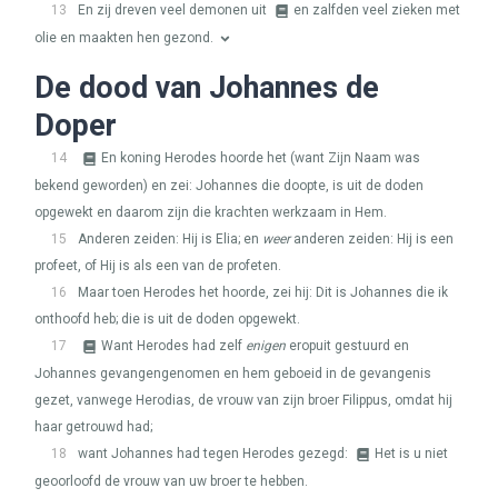
13
En zij dreven veel demonen uit
en zalfden veel zieken met
olie en maakten hen gezond.
De dood van Johannes de
Doper
14
En koning Herodes hoorde het (want Zijn Naam was
bekend geworden) en zei: Johannes die doopte, is uit de doden
opgewekt en daarom zijn die krachten werkzaam in Hem.
15
Anderen zeiden: Hij is Elia; en
weer
anderen zeiden: Hij is een
profeet, of Hij is als een van de profeten.
16
Maar toen Herodes het hoorde, zei hij: Dit is Johannes die ik
onthoofd heb; die is uit de doden opgewekt.
17
Want Herodes had zelf
enigen
eropuit gestuurd en
Johannes gevangengenomen en hem geboeid in de gevangenis
gezet, vanwege Herodias, de vrouw van zijn broer Filippus, omdat hij
haar getrouwd had;
18
want Johannes had tegen Herodes gezegd:
Het is u niet
geoorloofd de vrouw van uw broer te hebben.