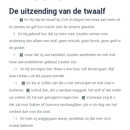
De uitzending van de twaalf
7
En Hij riep de twaalf bij Zich en begon hen twee aan twee uit
te zenden en gaf hun macht over de onreine geesten.
8
En Hij gebood hun dat zij niets mee zouden nemen voor
onderweg dan alleen een staf: geen reiszak, geen brood, geen geld in
de gordel;
9
maar dat zij
wel
sandalen zouden aanbinden en niet met
twee
stel
onderkleren gekleed zouden zijn.
10
En Hij zei tegen hen: Waar u een huis zult binnengaan, blijf
daar totdat u uit die
plaats
vertrekt.
11
En als er zullen zijn die u niet ontvangen en niet naar u
luisteren,
schud dan, als u vandaar weggaat, het stof af dat onder
uw voeten zit, tot een getuigenis tegen hen.
Voorwaar zeg Ik u:
Het zal voor Sodom of Gomorra verdraaglijker zijn in de dag van het
oordeel dan voor die stad.
12
En toen zij weggegaan waren, predikten zij dat men zich
moest bekeren.