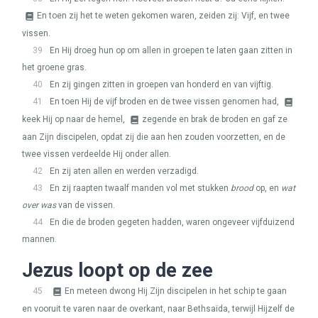
En toen zij het te weten gekomen waren, zeiden zij: Vijf, en twee
vissen.
39
En Hij droeg hun op om allen in groepen te laten gaan zitten in
het groene gras.
40
En zij gingen zitten in groepen van honderd en van vijftig.
41
En toen Hij de vijf broden en de twee vissen genomen had,
keek Hij op naar de hemel,
zegende en brak de broden en gaf ze
aan Zijn discipelen, opdat zij die aan hen zouden voorzetten, en de
twee vissen verdeelde Hij onder allen.
42
En zij aten allen en werden verzadigd.
43
En zij raapten twaalf manden vol met stukken
brood
op, en
wat
over was
van de vissen.
44
En die de broden gegeten hadden, waren ongeveer vijfduizend
mannen.
Jezus loopt op de zee
45
En meteen dwong Hij Zijn discipelen in het schip te gaan
en vooruit te varen naar de overkant, naar Bethsaïda, terwijl Hijzelf de