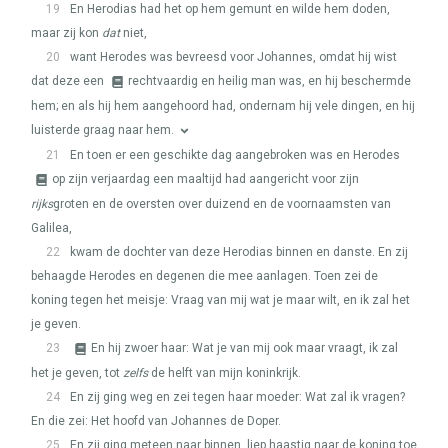
19
En Herodias had het op hem gemunt en wilde hem doden,
maar zij kon
dat
niet,
20
want Herodes was bevreesd voor Johannes, omdat hij wist
dat deze een
rechtvaardig en heilig man was, en hij beschermde
hem; en als hij hem aangehoord had, ondernam hij vele dingen, en hij
luisterde graag naar hem.
21
En toen er een geschikte dag aangebroken was en Herodes
op zijn verjaardag een maaltijd had aangericht voor zijn
rijks
groten en de oversten over duizend en de voornaamsten van
Galilea,
22
kwam de dochter van deze Herodias binnen en danste. En zij
behaagde Herodes en degenen die mee aanlagen. Toen zei de
koning tegen het meisje: Vraag van mij wat je maar wilt, en ik zal het
je geven.
23
En hij zwoer haar: Wat je van mij ook maar vraagt, ik zal
het je geven, tot
zelfs
de helft van mijn koninkrijk.
24
En zij ging weg en zei tegen haar moeder: Wat zal ik vragen?
En die zei: Het hoofd van Johannes de Doper.
25
En zij ging meteen naar binnen, liep haastig naar de koning toe