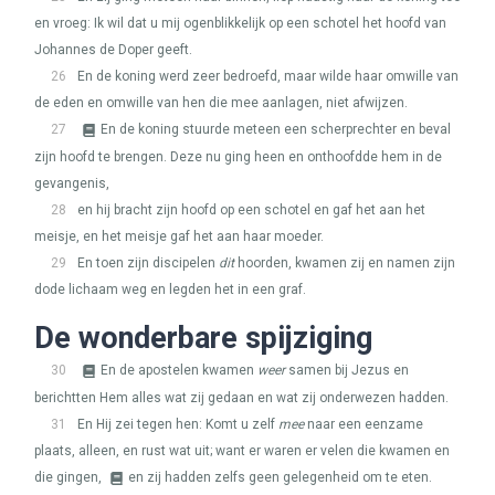
en vroeg: Ik wil dat u mij ogenblikkelijk op een schotel het hoofd van
Johannes de Doper geeft.
26
En de koning werd zeer bedroefd, maar wilde haar omwille van
de eden en omwille van hen die mee aanlagen, niet afwijzen.
27
En de koning stuurde meteen een scherprechter en beval
zijn hoofd te brengen. Deze nu ging heen en onthoofdde hem in de
gevangenis,
28
en hij bracht zijn hoofd op een schotel en gaf het aan het
meisje, en het meisje gaf het aan haar moeder.
29
En toen zijn discipelen
dit
hoorden, kwamen zij en namen zijn
dode lichaam weg en legden het in een graf.
De wonderbare spijziging
30
En de apostelen kwamen
weer
samen bij Jezus en
berichtten Hem alles wat zij gedaan en wat zij onderwezen hadden.
31
En Hij zei tegen hen: Komt u zelf
mee
naar een eenzame
plaats, alleen, en rust wat uit; want er waren er velen die kwamen en
die gingen,
en zij hadden zelfs geen gelegenheid om te eten.