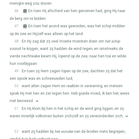
menigte weg zou sturen.
46
En toen Hij afscheid van hen genomen had, ging Hij naar
de berg om te bidden.
47
En toen het avond was geworden, was het schip midden
op de zee en Hijzelf was alleen op het land.
48
En Hij zag dat zij veel moeite moesten doen om
het schip
vooruit te krijgen, want zij hadden de wind tegen; en omstreeks de
vierde nachtwake kwam Hij, lopend op de zee, naar hen toe en wilde
hun voorbijgaan.
49
En toen zij Hem zagen lopen op de zee, dachten zij dat het
een spook was en schreeuwden luid,
50
want allen zagen Hem en raakten in verwarring; en meteen
sprak Hij met hen en zei tegen hen: Heb goede moed, Ik ben het; wees
niet bevreesd.
51
En Hij klom bij hen in het schip en de wind ging liggen; en zij
waren innerlijk volkomen buiten zichzelf en zij verwonderden zich,
52
want zij hadden bij
het wonder
van de broden niets begrepen,