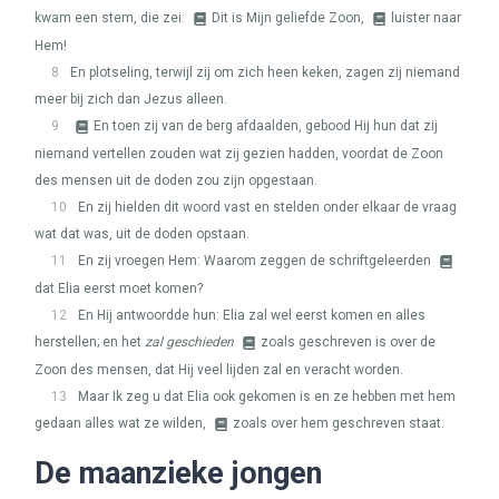
kwam een stem, die zei:
Dit is Mijn geliefde Zoon,
luister naar
Hem!
8
En plotseling, terwijl zij om zich heen keken, zagen zij niemand
meer bij zich dan Jezus alleen.
9
En toen zij van de berg afdaalden, gebood Hij hun dat zij
niemand vertellen zouden wat zij gezien hadden, voordat de Zoon
des mensen uit de doden zou zijn opgestaan.
10
En zij hielden dit woord vast en stelden onder elkaar de vraag
wat dat was, uit de doden opstaan.
11
En zij vroegen Hem: Waarom zeggen de schriftgeleerden
dat Elia eerst moet komen?
12
En Hij antwoordde hun: Elia zal wel eerst komen en alles
herstellen; en het
zal geschieden
zoals geschreven is over de
Zoon des mensen, dat Hij veel lijden zal en veracht worden.
13
Maar Ik zeg u dat Elia ook gekomen is en ze hebben met hem
gedaan alles wat ze wilden,
zoals over hem geschreven staat.
De maanzieke jongen