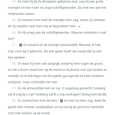
14
En toen Hij bij de discipelen gekomen was, zag Hij een grote
menigte om hen heen en
enige
schriftgeleerden, die met hen aan het
redetwisten waren.
15
En meteen toen heel de menigte Hem zag, waren zij ontdaan,
en zij snelden naar Hem toe en begroetten Hem.
16
En Hij vroeg aan de schriftgeleerden: Waarom redetwist u met
hen?
17
En iemand uit de menigte antwoordde: Meester, ik heb
mijn zoon bij U gebracht, die een geest heeft
die maakt
dat hij niet
kan spreken.
18
En waar hij hem ook aangrijpt, werpt hij hem tegen de grond,
en het schuim staat hem op de mond en hij knarst met zijn tanden en
verstijft; en ik heb tegen Uw discipelen gezegd dat zij hem moesten
uitdrijven, maar zij konden het niet.
19
En Hij antwoordde hem en zei: O ongelovig geslacht, hoelang
zal Ik nog bij u zijn? Hoelang zal Ik u nog verdragen? Breng hem bij Mij.
20
En zij brachten hem bij Hem;
en toen hij Hem zag, deed de
geest hem meteen stuiptrekken; en hij viel op de grond en wentelde
zich met schuim op de mond.