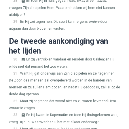
28
En toen Hij in huis gegaan was,
en zij
alleen
waren
,
vroegen Zijn discipelen Hem: Waarom hebben wij hem niet kunnen
uitdrijven?
29
En Hij zei tegen hen: Dit soort kan nergens
anders
door
uitgaan dan door bidden en vasten.
De tweede aankondiging van
het lijden
30
En zij vertrokken vandaar en reisden door Galilea; en Hij
wilde niet dat iemand het zou weten.
31
Want Hij gaf onderwijs aan Zijn discipelen en zei tegen hen:
De Zoon des mensen zal overgeleverd worden in de handen van
mensen en zij zullen Hem doden, en nadat Hij gedood is, zal Hij op de
derde dag opstaan.
32
Maar zij begrepen dat woord niet en zij waren bevreesd Hem
ernaar
te vragen.
33
En Hij kwam in Kapernaüm en toen Hij thuisgekomen was,
vroeg Hij hun: Waarover had u het met elkaar onderweg?