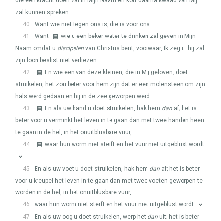
die een kracht doen zal in Mijn Naam en kort daarna kwaad van Mij
zal kunnen spreken.
40
Want wie niet tegen ons is, die is voor ons.
41
Want
wie u een beker water te drinken zal geven in Mijn
Naam omdat u
discipelen
van Christus bent, voorwaar, Ik zeg u: hij zal
zijn loon beslist niet verliezen.
42
En wie een van deze kleinen, die in Mij geloven, doet
struikelen, het zou beter voor hem zijn dat er een molensteen om zijn
hals werd gedaan en hij in de zee geworpen werd.
43
En als uw hand u doet struikelen, hak hem
dan
af; het is
beter voor u verminkt het leven in te gaan dan met twee handen heen
te gaan in de hel, in het onuitblusbare vuur,
44
waar hun worm niet sterft en het vuur niet uitgeblust wordt.
45
En als uw voet u doet struikelen, hak hem
dan
af; het is beter
voor u kreupel het leven in te gaan dan met twee voeten geworpen te
worden in de hel, in het onuitblusbare vuur,
46
waar hun worm niet sterft en het vuur niet uitgeblust wordt.
47
En als uw oog u doet struikelen, werp het
dan
uit; het is beter