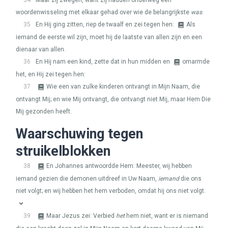
34
Maar zij zwegen, want zij hadden onderweg een
woordenwisseling met elkaar gehad over wie de belangrijkste
was
.
35
En Hij ging zitten, riep de twaalf en zei tegen hen:
Als
iemand de eerste wil zijn, moet hij de laatste van allen zijn en een
dienaar van allen.
36
En Hij nam een kind, zette dat in hun midden en
omarmde
het, en Hij zei tegen hen:
37
Wie een van zulke kinderen ontvangt in Mijn Naam, die
ontvangt Mij; en wie Mij ontvangt, die ontvangt niet Mij, maar Hem Die
Mij gezonden heeft.
Waarschuwing tegen
struikelblokken
38
En Johannes antwoordde Hem: Meester, wij hebben
iemand gezien die demonen uitdreef in Uw Naam,
iemand
die ons
niet volgt; en wij hebben het hem verboden, omdat hij ons niet volgt.
39
Maar Jezus zei: Verbied
het
hem niet, want er is niemand