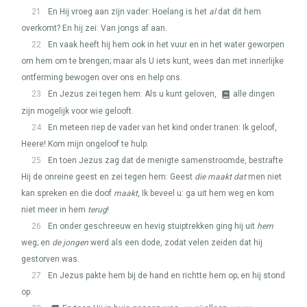
21
En Hij vroeg aan zijn vader: Hoelang is het
al
dat dit hem
overkomt? En hij zei: Van jongs af aan.
22
En vaak heeft hij hem ook in het vuur en in het water geworpen
om hem om te brengen; maar als U iets kunt, wees dan met innerlijke
ontferming bewogen over ons en help ons.
23
En Jezus zei tegen hem: Als u kunt geloven,
alle dingen
zijn mogelijk voor wie gelooft.
24
En meteen riep de vader van het kind onder tranen: Ik geloof,
Heere! Kom mijn ongeloof te hulp.
25
En toen Jezus zag dat de menigte samenstroomde, bestrafte
Hij de onreine geest en zei tegen hem: Geest
die maakt dat
men niet
kan spreken en die doof
maakt
, Ik beveel u: ga uit hem weg en kom
niet meer in hem
terug
!
26
En onder geschreeuw en hevig stuiptrekken ging hij uit
hem
weg; en
de jongen
werd als een dode, zodat velen zeiden dat hij
gestorven was.
27
En Jezus pakte hem bij de hand en richtte hem op; en hij stond
op.