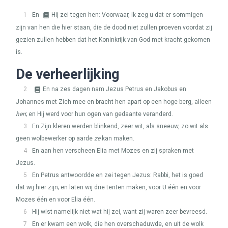
1
En
Hij zei tegen hen: Voorwaar, Ik zeg u dat er sommigen
zijn van hen die hier staan, die de dood niet zullen proeven voordat zij
gezien zullen hebben dat het Koninkrijk van God met kracht gekomen
is.
De verheerlijking
2
En na zes dagen nam Jezus Petrus en Jakobus en
Johannes met Zich mee en bracht hen apart op een hoge berg, alleen
hen
; en Hij werd voor hun ogen van gedaante veranderd.
3
En Zijn kleren werden blinkend, zeer wit, als sneeuw, zo wit als
geen wolbewerker op aarde
ze
kan maken.
4
En aan hen verscheen Elia met Mozes en zij spraken met
Jezus.
5
En Petrus antwoordde en zei tegen Jezus: Rabbi, het is goed
dat wij hier zijn; en laten wij drie tenten maken, voor U één en voor
Mozes één en voor Elia één.
6
Hij wist namelijk niet wat hij zei, want zij waren zeer bevreesd.
7
En er kwam een wolk, die hen overschaduwde, en uit de wolk