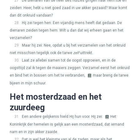
27
De dienaren van de heer des huizes gingen naar hem toe en
zeiden: Heer, hebt u niet goed zaad in uw akker gezaaid? Waar komt
dan dit onkruid vandaan?
28
Hij zei tegen hen: Een vijandig mens heeft dat gedaan. De
dienaren zeiden tegen hem: Wilt u dan dat wij erheen gaan en het
verzamelen?
29
Maar hij zei: Nee, opdat u bij het verzamelen van het onkruid
niet misschien tegelijk ook de tarwe
zelf
uittrekt.
30
Laat ze allebei samen tot de oogst opgroeien, en in de
oogsttijd zal ik tegen de maaiers zeggen: Verzamel eerst het onkruid
en bind het in bossen om het te verbranden,
maar breng de tarwe
bijeen in mijn schuur.
Het mosterdzaad en het
zuurdeeg
31
Een andere gelijkenis hield Hij hun voor. Hij zei:
Het
Koninkrijk der hemelen is gelijk aan een mosterdzaad, dat iemand
nam en in zijn akker zaaide.
32
Dat is wel het kleinste van al de zaden, maar als het