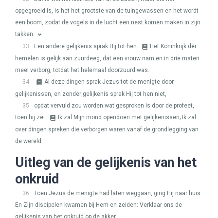
opgegroeid is, is het het grootste van de tuingewassen en het wordt
een boom, zodat de vogels in de lucht een nest komen maken in zijn
takken.
33
Een andere gelijkenis sprak Hij tot hen:
Het Koninkrijk der
hemelen is gelijk aan zuurdeeg, dat een vrouw nam en in drie maten
meel verborg, totdat het helemaal doorzuurd was.
34
Al deze dingen sprak Jezus tot de menigte door
gelijkenissen, en zonder gelijkenis sprak Hij tot hen niet,
35
opdat vervuld zou worden wat gesproken is door de profeet,
toen hij zei:
Ik zal Mijn mond opendoen met gelijkenissen; Ik zal
over dingen spreken die verborgen waren vanaf de grondlegging van
de wereld.
Uitleg van de gelijkenis van het
onkruid
36
Toen Jezus de menigte had laten weggaan, ging Hij naar huis.
En Zijn discipelen kwamen bij Hem en zeiden: Verklaar ons de
gelijkenis van het onkruid op de akker.