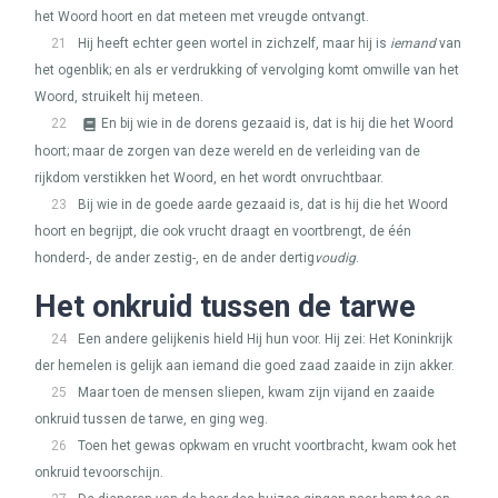
het Woord hoort en dat meteen met vreugde ontvangt.
21
Hij heeft echter geen wortel in zichzelf, maar hij is
iemand
van
het ogenblik; en als er verdrukking of vervolging komt omwille van het
Woord, struikelt hij meteen.
22
En bij wie in de dorens gezaaid is, dat is hij die het Woord
hoort; maar de zorgen van deze wereld en de verleiding van de
rijkdom verstikken het Woord, en het wordt onvruchtbaar.
23
Bij wie in de goede aarde gezaaid is, dat is hij die het Woord
hoort en begrijpt, die ook vrucht draagt en voortbrengt, de één
honderd-, de ander zestig-, en de ander dertig
voudig
.
Het onkruid tussen de tarwe
24
Een andere gelijkenis hield Hij hun voor. Hij zei: Het Koninkrijk
der hemelen is gelijk aan iemand die goed zaad zaaide in zijn akker.
25
Maar toen de mensen sliepen, kwam zijn vijand en zaaide
onkruid tussen de tarwe, en ging weg.
26
Toen het gewas opkwam en vrucht voortbracht, kwam ook het
onkruid tevoorschijn.