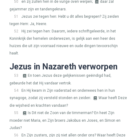
50
en zij zullen hen in de vurige oven werpen;
daar zal
gejammer zijn en tandengeknars.
51
Jezus zei tegen hen: Hebt u dit alles begrepen? Zij zeiden
tegen Hem: Ja, Heere.
52
Hij zei tegen hen: Daarom, iedere schriftgeleerde, in het
Koninkrijk der hemelen onderwezen, is gelijk aan een heer des
huizes die uit zijn voorraad nieuwe en oude dingen tevoorschijn
haalt.
Jezus in Nazareth verworpen
53
En toen Jezus deze gelijkenissen geëindigd had,
gebeurde het dat Hij vandaar vertrok.
54
En Hij kwam in Zijn vaderstad en onderwees hen in hun
synagoge, zodat zij versteld stonden en zeiden:
Waar heeft Deze
die wijsheid en krachten vandaan?
55
Is Dit niet de Zoon van de timmerman? En heet Zijn
moeder niet Maria, en Zijn broers Jakobus en Joses, en Simon en
Judas?
56
En Zijn zusters, zijn zij niet allen onder ons? Waar heeft Deze