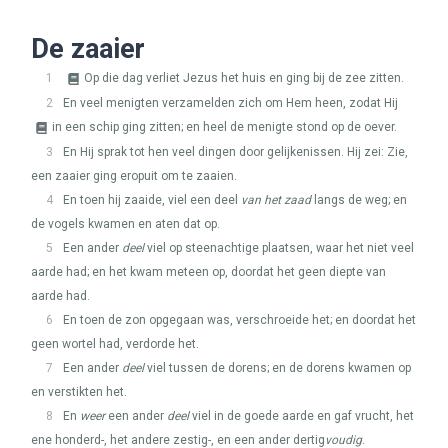
De zaaier
1
Op die dag verliet Jezus het huis en ging bij de zee zitten.
2
En veel menigten verzamelden zich om Hem heen, zodat Hij
in een schip ging zitten; en heel de menigte stond op de oever.
3
En Hij sprak tot hen veel dingen door gelijkenissen. Hij zei: Zie,
een zaaier ging eropuit om te zaaien.
4
En toen hij zaaide, viel een deel
van het zaad
langs de weg; en
de vogels kwamen en aten dat op.
5
Een ander
deel
viel op steenachtige plaatsen, waar het niet veel
aarde had; en het kwam meteen op, doordat het geen diepte van
aarde had.
6
En toen de zon opgegaan was, verschroeide het; en doordat het
geen wortel had, verdorde het.
7
Een ander
deel
viel tussen de dorens; en de dorens kwamen op
en verstikten het.
8
En
weer
een ander
deel
viel in de goede aarde en gaf vrucht, het
ene honderd-, het andere zestig-, en een ander dertig
voudig
.