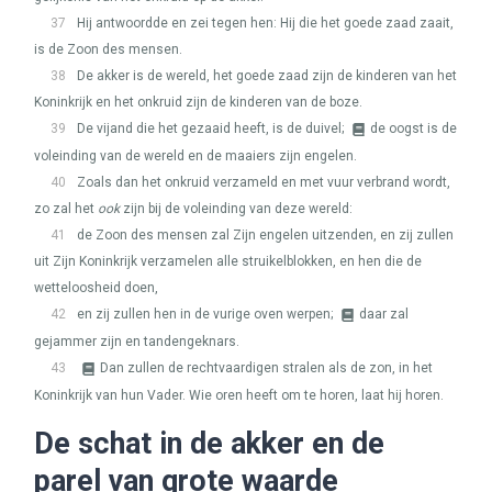
37
Hij antwoordde en zei tegen hen: Hij die het goede zaad zaait,
is de Zoon des mensen.
38
De akker is de wereld, het goede zaad zijn de kinderen van het
Koninkrijk en het onkruid zijn de kinderen van de boze.
39
De vijand die het gezaaid heeft, is de duivel;
de oogst is de
voleinding van de wereld en de maaiers zijn engelen.
40
Zoals dan het onkruid verzameld en met vuur verbrand wordt,
zo zal het
ook
zijn bij de voleinding van deze wereld:
41
de Zoon des mensen zal Zijn engelen uitzenden, en zij zullen
uit Zijn Koninkrijk verzamelen alle struikelblokken, en hen die de
wetteloosheid doen,
42
en zij zullen hen in de vurige oven werpen;
daar zal
gejammer zijn en tandengeknars.
43
Dan zullen de rechtvaardigen stralen als de zon, in het
Koninkrijk van hun Vader. Wie oren heeft om te horen, laat hij horen.
De schat in de akker en de
parel van grote waarde