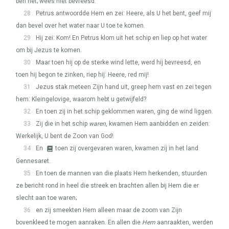
ben het; wees niet bevreesd.
28
Petrus antwoordde Hem en zei: Heere, als U het bent, geef mij
dan bevel over het water naar U toe te komen.
29
Hij zei: Kom! En Petrus klom uit het schip en liep op het water
om bij Jezus te komen.
30
Maar toen hij op de sterke wind lette, werd hij bevreesd, en
toen hij begon te zinken, riep hij: Heere, red mij!
31
Jezus stak meteen Zijn hand uit, greep hem vast en zei tegen
hem: Kleingelovige, waarom hebt u getwijfeld?
32
En toen zij in het schip geklommen waren, ging de wind liggen.
33
Zij die in het schip
waren
, kwamen Hem aanbidden en zeiden:
Werkelijk, U bent de Zoon van God!
34
En
toen zij overgevaren waren, kwamen zij in het land
Gennesaret.
35
En toen de mannen van die plaats Hem herkenden, stuurden
ze bericht rond in heel die streek en brachten allen bij Hem die er
slecht aan toe waren;
36
en zij smeekten Hem alleen maar de zoom van Zijn
bovenkleed te mogen aanraken. En allen die
Hem
aanraakten, werden