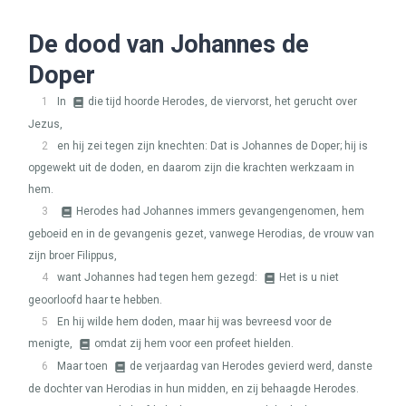
De dood van Johannes de
Doper
1
In
die tijd hoorde Herodes, de viervorst, het gerucht over
Jezus,
2
en hij zei tegen zijn knechten: Dat is Johannes de Doper; hij is
opgewekt uit de doden, en daarom zijn die krachten werkzaam in
hem.
3
Herodes had Johannes immers gevangengenomen, hem
geboeid en in de gevangenis gezet, vanwege Herodias, de vrouw van
zijn broer Filippus,
4
want Johannes had tegen hem gezegd:
Het is u niet
geoorloofd haar te hebben.
5
En hij wilde hem doden, maar hij was bevreesd voor de
menigte,
omdat zij hem voor een profeet hielden.
6
Maar toen
de verjaardag van Herodes gevierd werd, danste
de dochter van Herodias in hun midden, en zij behaagde Herodes.