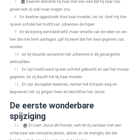
7
Daarom beloofde hij haar met een eed dat hij haar zou
geven wat zij ook maar vragen zou.
8
En daartoe opgestookt door haar moeder, zei ze: Geef mij hier
op een schotel het hoofd van Johannes de Doper.
9
En de koning werd bedroefd, maar omwille van de eden en om
hen die met hem aanlagen, gaf hij bevel dat het
haar
gegeven zou
worden;
10
en hij stuurde
iemand
en liet Johannes in de gevangenis
onthoofden.
11
En zijn hoofd werd op een schotel gebracht en aan het meisje
gegeven, en zij bracht het bij haar moeder.
12
En zijn discipelen kwamen, namen het lichaam weg en
begroeven het; zij gingen heen en berichtten het Jezus.
De eerste wonderbare
spijziging
13
En toen Jezus dit hoorde, vertrok Hij vandaar met een
schip naar een eenzame plaats, alleen; en de menigte, die dat