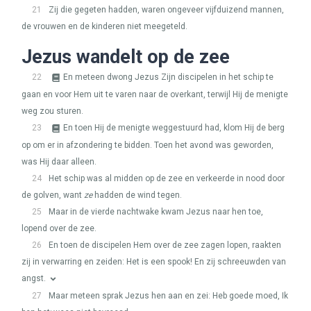
21
Zij die gegeten hadden, waren ongeveer vijfduizend mannen,
de vrouwen en de kinderen niet meegeteld.
Jezus wandelt op de zee
22
En meteen dwong Jezus Zijn discipelen in het schip te
gaan en voor Hem uit te varen naar de overkant, terwijl Hij de menigte
weg zou sturen.
23
En toen Hij de menigte weggestuurd had, klom Hij de berg
op om er in afzondering te bidden. Toen het avond was geworden,
was Hij daar alleen.
24
Het schip was al midden op de zee en verkeerde in nood door
de golven, want
ze
hadden de wind tegen.
25
Maar in de vierde nachtwake kwam Jezus naar hen toe,
lopend over de zee.
26
En toen de discipelen Hem over de zee zagen lopen, raakten
zij in verwarring en zeiden: Het is een spook! En zij schreeuwden van
angst.
27
Maar meteen sprak Jezus hen aan en zei: Heb goede moed, Ik