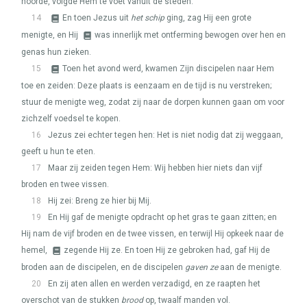
hoorde, volgde Hem te voet vanuit de steden.
14
En toen Jezus uit
het schip
ging, zag Hij een grote
menigte, en Hij
was innerlijk met ontferming bewogen over hen en
genas hun zieken.
15
Toen het avond werd, kwamen Zijn discipelen naar Hem
toe en zeiden: Deze plaats is eenzaam en de tijd is nu verstreken;
stuur de menigte weg, zodat zij naar de dorpen kunnen gaan om voor
zichzelf voedsel te kopen.
16
Jezus zei echter tegen hen: Het is niet nodig dat zij weggaan,
geeft u hun te eten.
17
Maar zij zeiden tegen Hem: Wij hebben hier niets dan vijf
broden en twee vissen.
18
Hij zei: Breng ze hier bij Mij.
19
En Hij gaf de menigte opdracht op het gras te gaan zitten; en
Hij nam de vijf broden en de twee vissen, en terwijl Hij opkeek naar de
hemel,
zegende Hij ze. En toen Hij ze gebroken had, gaf Hij de
broden aan de discipelen, en de discipelen
gaven ze
aan de menigte.
20
En zij aten allen en werden verzadigd, en ze raapten het
overschot van de stukken
brood
op, twaalf manden vol.