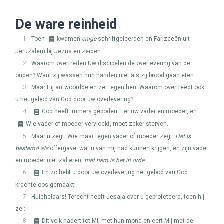
De ware reinheid
1
Toen
kwamen
enige
schriftgeleerden en Farizeeën uit
Jeruzalem bij Jezus en zeiden:
2
Waarom overtreden Uw discipelen de overlevering van de
ouden? Want zij wassen hun handen niet als zij brood gaan eten.
3
Maar Hij antwoordde en zei tegen hen: Waarom overtreedt ook
u het gebod van God door uw overlevering?
4
God heeft immers geboden: Eer uw vader en moeder, en:
Wie vader of moeder vervloekt, moet zeker sterven.
5
Maar u zegt: Wie maar tegen vader of moeder zegt:
Het is
bestemd als
offergave, wat u van mij had kunnen krijgen, en zijn vader
en moeder niet zal eren,
met hem is het in orde
.
6
En zo hebt u door uw overlevering het gebod van God
krachteloos gemaakt.
7
Huichelaars! Terecht heeft Jesaja over u geprofeteerd, toen hij
zei:
8
Dit volk nadert tot Mij met hun mond en eert Mij met de