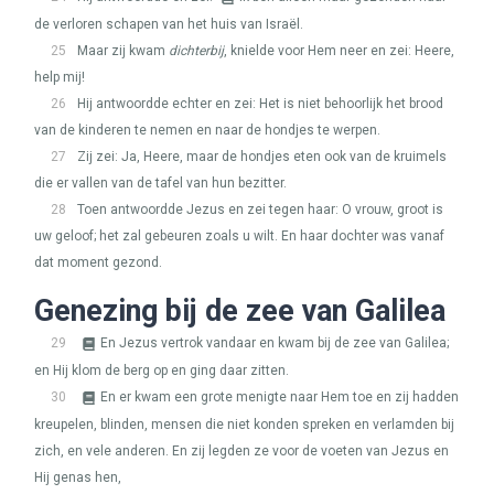
de verloren schapen van het huis van Israël.
25
Maar zij kwam
dichterbij
, knielde voor Hem neer en zei: Heere,
help mij!
26
Hij antwoordde echter en zei: Het is niet behoorlijk het brood
van de kinderen te nemen en naar de hondjes te werpen.
27
Zij zei: Ja, Heere, maar de hondjes eten ook van de kruimels
die er vallen van de tafel van hun bezitter.
28
Toen antwoordde Jezus en zei tegen haar: O vrouw, groot is
uw geloof; het zal gebeuren zoals u wilt. En haar dochter was vanaf
dat moment gezond.
Genezing bij de zee van Galilea
29
En Jezus vertrok vandaar en kwam bij de zee van Galilea;
en Hij klom de berg op en ging daar zitten.
30
En er kwam een grote menigte naar Hem toe en zij hadden
kreupelen, blinden, mensen die niet konden spreken en verlamden bij
zich, en vele anderen. En zij legden ze voor de voeten van Jezus en
Hij genas hen,