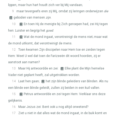
lippen, maar hun hart houdt zich ver bij Mij vandaan;
9
maar tevergeefs eren zij Mij, omdat zij leringen onderwijzen
die
geboden van mensen
zijn
.
10
En toen Hij de menigte bij Zich geroepen had, zei Hij tegen
hen: Luister en begrijp het
goed
:
11
Wat de mond ingaat, verontreinigt de mens niet; maar wat
de mond uitkomt, dat verontreinigt de mens.
12
Toen kwamen Zijn discipelen naar Hem toe en zeiden tegen
Hem: Weet U wel dat toen de Farizeeën dit woord hoorden, zij er
aanstoot aan namen?
13
Maar Hij antwoordde en zei:
Elke plant die Mijn hemelse
Vader niet geplant heeft, zal uitgetrokken worden.
14
Laat hen gaan;
het zijn blinde geleiders van blinden. Als nu
een blinde een blinde geleidt, zullen zij beiden in een kuil vallen.
15
Petrus antwoordde en zei tegen Hem: Verklaar ons deze
gelijkenis.
16
Maar Jezus zei: Bent ook u nog altijd onwetend?
17
Ziet u niet in dat alles wat de mond ingaat, in de buik komt en