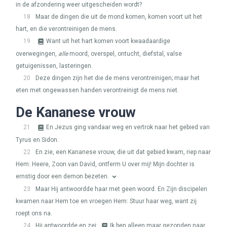
in de afzondering weer uitgescheiden wordt?
18
Maar de dingen die uit de mond komen, komen voort uit het
hart, en die verontreinigen de mens.
19
Want uit het hart komen voort kwaadaardige
overwegingen,
alle
moord, overspel, ontucht, diefstal, valse
getuigenissen, lasteringen.
20
Deze dingen zijn het die de mens verontreinigen; maar het
eten met ongewassen handen verontreinigt de mens niet.
De Kananese vrouw
21
En Jezus ging vandaar weg en vertrok naar het gebied van
Tyrus en Sidon.
22
En zie, een Kananese vrouw, die uit dat gebied kwam, riep naar
Hem: Heere, Zoon van David, ontferm U over mij! Mijn dochter is
ernstig door een demon bezeten.
23
Maar Hij antwoordde haar met geen woord. En Zijn discipelen
kwamen naar Hem toe en vroegen Hem: Stuur haar weg, want zij
roept ons na.
24
Hij antwoordde en zei:
Ik ben alleen maar gezonden naar