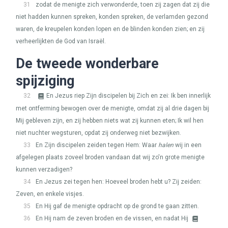
31
zodat de menigte zich verwonderde, toen zij zagen dat zij die
niet hadden kunnen spreken, konden spreken, de verlamden gezond
waren, de kreupelen konden lopen en de blinden konden zien; en zij
verheerlijkten de God van Israël.
De tweede wonderbare
spijziging
32
En Jezus riep Zijn discipelen bij Zich en zei: Ik ben innerlijk
met ontferming bewogen over de menigte, omdat zij al drie dagen bij
Mij gebleven zijn, en zij hebben niets wat zij kunnen eten; Ik wil hen
niet nuchter wegsturen, opdat zij onderweg niet bezwijken.
33
En Zijn discipelen zeiden tegen Hem: Waar
halen
wij in een
afgelegen plaats zoveel broden vandaan dat wij zo'n grote menigte
kunnen verzadigen?
34
En Jezus zei tegen hen: Hoeveel broden hebt u? Zij zeiden:
Zeven, en enkele visjes.
35
En Hij gaf de menigte opdracht op de grond te gaan zitten.
36
En Hij nam de zeven broden en de vissen, en nadat Hij