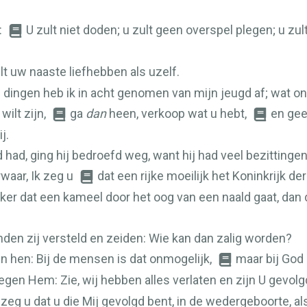
:
U zult niet doden; u zult geen overspel plegen; u zult
lt uw naaste liefhebben als uzelf.
dingen heb ik in acht genomen van mijn jeugd af; wat on
ilt zijn,
ga
dan
heen, verkoop wat u hebt,
en gee
j.
ad, ging hij bedroefd weg, want hij had veel bezittingen
rwaar, Ik zeg u
dat een rijke moeilijk het Koninkrijk 
ker dat een kameel door het oog van een naald gaat, dan d
nden zij versteld en zeiden: Wie kan dan zalig worden?
n hen: Bij de mensen is dat onmogelijk,
maar bij God 
gen Hem: Zie, wij hebben alles verlaten en zijn U gevolgd
 zeg u dat u die Mij gevolgd bent, in de wedergeboorte, a