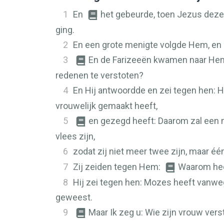
1
En
het gebeurde, toen Jezus deze 
ging.
2
En een grote menigte volgde Hem, en 
3
En de Farizeeën kwamen naar Hem 
redenen te verstoten?
4
En Hij antwoordde en zei tegen hen: He
vrouwelijk gemaakt heeft,
5
en gezegd heeft: Daarom zal een
vlees zijn,
6
zodat zij niet meer twee zijn, maar éé
7
Zij zeiden tegen Hem:
Waarom hee
8
Hij zei tegen hen: Mozes heeft vanweg
geweest.
9
Maar Ik zeg u: Wie zijn vrouw ver