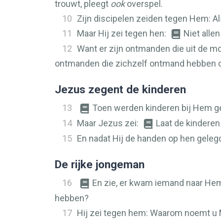
trouwt, pleegt
ook
overspel.
10
Zijn discipelen zeiden tegen Hem: Al
11
Maar Hij zei tegen hen:
Niet alle
12
Want er zijn ontmanden die uit de m
ontmanden die zichzelf ontmand hebben om h
Jezus zegent de kinderen
13
Toen werden kinderen bij Hem ge
14
Maar Jezus zei:
Laat de kinderen
15
En nadat Hij de handen op hen gelegd 
De rijke jongeman
16
En zie, er kwam iemand naar He
hebben?
17
Hij zei tegen hem: Waarom noemt u 