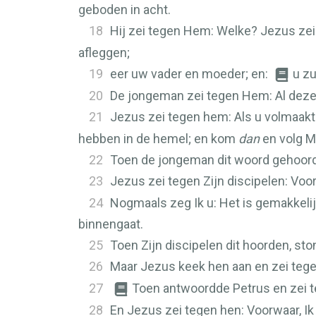
geboden in acht.
18
Hij zei tegen Hem: Welke? Jezus zei
afleggen;
19
eer uw vader en moeder; en:
u zu
20
De jongeman zei tegen Hem: Al deze 
21
Jezus zei tegen hem: Als u volmaakt w
hebben in de hemel; en kom
dan
en volg Mi
22
Toen de jongeman dit woord gehoord h
23
Jezus zei tegen Zijn discipelen: Voo
24
Nogmaals zeg Ik u: Het is gemakkelij
binnengaat.
25
Toen Zijn discipelen dit hoorden, sto
26
Maar Jezus keek hen aan en zei tege
27
Toen antwoordde Petrus en zei te
28
En Jezus zei tegen hen: Voorwaar, Ik