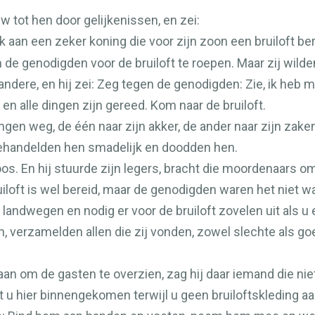
tot hen door gelijkenissen, en zei:
k aan een zeker koning die voor zijn zoon een bruiloft ber
m de genodigden voor de bruiloft te roepen. Maar zij wild
 andere, en hij zei: Zeg tegen de genodigden: Zie, ik he
 en alle dingen zijn gereed. Kom naar de bruiloft.
gen weg, de één naar zijn akker, de ander naar zijn zake
behandelden hen smadelijk en doodden hen.
os. En hij stuurde zijn legers, bracht die moordenaars om
ruiloft is wel bereid, maar de genodigden waren het niet w
landwegen en nodig er voor de bruiloft zovelen uit als u 
, verzamelden allen die zij vonden, zowel slechte als g
n om de gasten te overzien, zag hij daar iemand die niet
t u hier binnengekomen terwijl u geen bruiloftskleding a