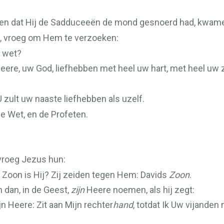
en dat Hij de Sadduceeën de mond gesnoerd had, kwamen
e, vroeg om Hem te verzoeken:
e wet?
Heere, uw God, liefhebben met heel uw hart, met heel uw 
U zult uw naaste liefhebben als uzelf.
e Wet, en de Profeten.
vroeg Jezus hun:
 Zoon is Hij? Zij zeiden tegen Hem: Davids
Zoon
.
 dan, in de Geest,
zijn
Heere noemen, als hij zegt:
 Heere: Zit aan Mijn rechter
hand
, totdat Ik Uw vijande