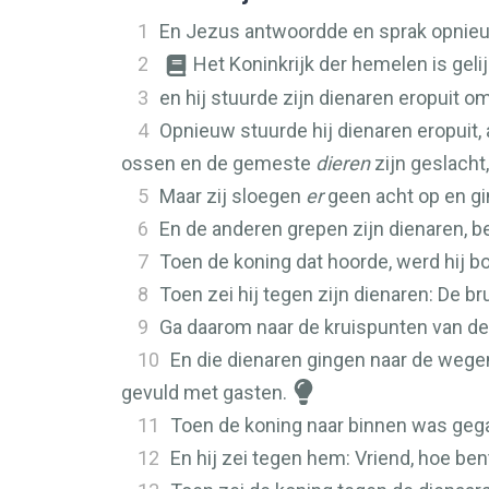
1
En Jezus antwoordde en sprak opnieuw 
2
Het Koninkrijk der hemelen is gelij
3
en hij stuurde zijn dienaren eropuit o
4
Opnieuw stuurde hij dienaren eropuit,
ossen en de gemeste
dieren
zijn geslacht,
5
Maar zij sloegen
er
geen acht op en gin
6
En de anderen grepen zijn dienaren, 
7
Toen de koning dat hoorde, werd hij bo
8
Toen zei hij tegen zijn dienaren: De b
9
Ga daarom naar de kruispunten van de 
10
En die dienaren gingen naar de wegen
gevuld met gasten.
11
Toen de koning naar binnen was gegaa
12
En hij zei tegen hem: Vriend, hoe ben