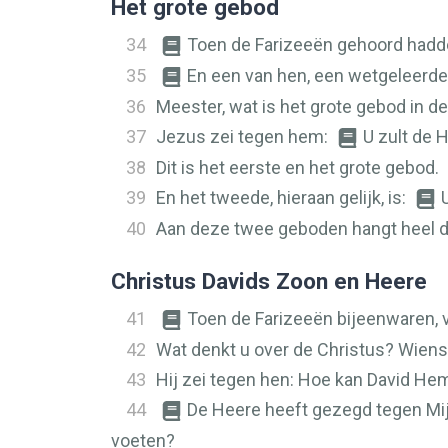
Het grote gebod
34
Toen de Farizeeën gehoord hadd
35
En een van hen, een wetgeleerd
36
Meester, wat is het grote gebod in d
37
Jezus zei tegen hem:
U zult de 
38
Dit is het eerste en het grote gebod.
39
En het tweede, hieraan gelijk, is:
40
Aan deze twee geboden hangt heel d
Christus Davids Zoon en Heere
41
Toen de Farizeeën bijeenwaren, 
42
Wat denkt u over de Christus? Wiens
43
Hij zei tegen hen: Hoe kan David Hem
44
De Heere heeft gezegd tegen Mijn
voeten?