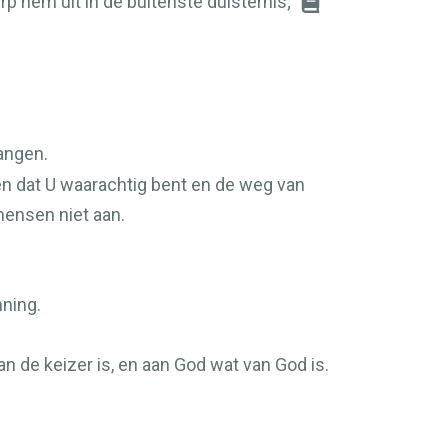
 hem uit in de buitenste duisternis;
angen.
en dat U waarachtig bent en de weg van
mensen niet aan.
ning.
n de keizer is, en aan God wat van God is.