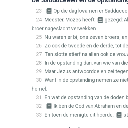
De Sadduceeën en de opstandin
23
Op die dag kwamen er Sadduceeën
24
Meester, Mozes heeft
gezegd: Al
broer nageslacht verwekken.
25
Nu waren er bij ons zeven broers; en 
26
Zo ook de tweede en de derde, tot d
27
Ten slotte stierf na allen ook de vrou
28
In de opstanding dan, van wie van die
29
Maar Jezus antwoordde en zei tegen h
30
Want in de opstanding nemen ze niet
hemel.
31
En wat de opstanding van de doden bet
32
Ik ben de God van Abraham en de
33
En toen de menigte dit hoorde,
st