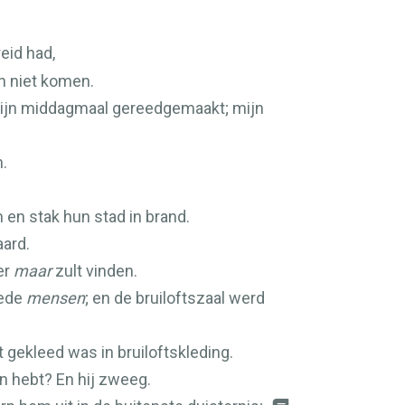
eid had,
en niet komen.
b mijn middagmaal gereedgemaakt; mijn
n.
 en stak hun stad in brand.
aard.
er
maar
zult vinden.
oede
mensen
; en de bruiloftszaal werd
 gekleed was in bruiloftskleding.
an hebt? En hij zweeg.