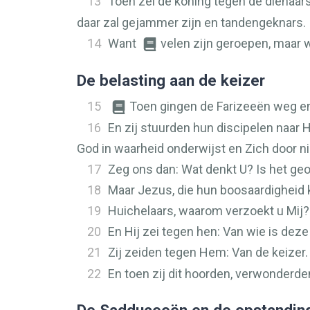
13
Toen zei de koning tegen de dienaar
daar zal gejammer zijn en tandengeknars.
14
Want
velen zijn geroepen, maar 
De belasting aan de keizer
15
Toen gingen de Farizeeën weg e
16
En zij stuurden hun discipelen naar 
God in waarheid onderwijst en Zich door n
17
Zeg ons dan: Wat denkt U? Is het geoo
18
Maar Jezus, die hun boosaardigheid k
19
Huichelaars, waarom verzoekt u Mij?
20
En Hij zei tegen hen: Van wie is deze
21
Zij zeiden tegen Hem: Van de keizer.
22
En toen zij dit hoorden, verwonderden