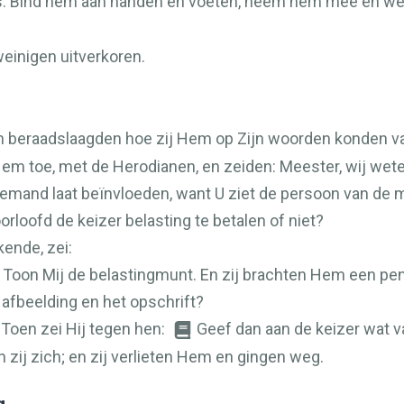
s: Bind hem aan handen en voeten, neem hem mee en werp
weinigen uitverkoren.
n beraadslaagden hoe zij Hem op Zijn woorden konden v
Hem toe, met de Herodianen, en zeiden: Meester, wij wet
iemand laat beïnvloeden, want U ziet de persoon van de 
rloofd de keizer belasting te betalen of niet?
ende, zei:
 Toon Mij de belastingmunt. En zij brachten Hem een pen
 afbeelding en het opschrift?
 Toen zei Hij tegen hen:
Geef dan aan de keizer wat va
 zij zich; en zij verlieten Hem en gingen weg.