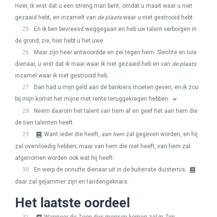
Heer, ik wist dat u een streng man bent, omdat u maait waar u niet
gezaaid hebt, en inzamelt van
de plaats
waar u niet gestrooid hebt.
25
En ik ben bevreesd weggegaan en heb uw talent verborgen in
de grond; zie, hier hebt u het uwe.
26
Maar zijn heer antwoordde en zei tegen hem: Slechte en luie
dienaar, u wist dat ik maai waar ik niet gezaaid heb en van
de plaats
inzamel waar ik niet gestrooid heb.
27
Dan had u mijn geld aan de bankiers moeten geven, en ik zou
bij mijn komst het mijne met rente teruggekregen hebben.
28
Neem daarom het talent van hem af en geef het aan hem die
de tien talenten heeft.
29
Want ieder die heeft,
aan hem
zal gegeven worden, en hij
zal overvloedig hebben; maar van hem die niet heeft, van hem zal
afgenomen worden ook wat hij heeft.
30
En werp de onnutte dienaar uit in de buitenste duisternis;
daar zal gejammer zijn en tandengeknars.
Het laatste oordeel