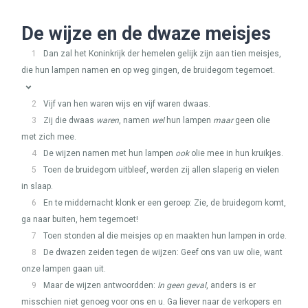
De wijze en de dwaze meisjes
1
Dan zal het Koninkrijk der hemelen gelijk zijn aan tien meisjes,
die hun lampen namen en op weg gingen, de bruidegom tegemoet.
2
Vijf van hen waren wijs en vijf waren dwaas.
3
Zij die dwaas
waren
, namen
wel
hun lampen
maar
geen olie
met zich mee.
4
De wijzen namen met hun lampen
ook
olie mee in hun kruikjes.
5
Toen de bruidegom uitbleef, werden zij allen slaperig en vielen
in slaap.
6
En te middernacht klonk er een geroep: Zie, de bruidegom komt,
ga naar buiten, hem tegemoet!
7
Toen stonden al die meisjes op en maakten hun lampen in orde.
8
De dwazen zeiden tegen de wijzen: Geef ons van uw olie, want
onze lampen gaan uit.
9
Maar de wijzen antwoordden:
In geen geval
, anders is er
misschien niet genoeg voor ons en u. Ga liever naar de verkopers en