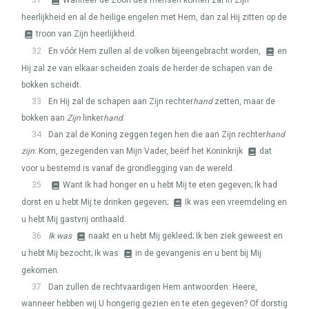
31
Wanneer de Zoon des mensen komen zal in Zijn
heerlijkheid en al de heilige engelen met Hem, dan zal Hij zitten op de
troon van Zijn heerlijkheid.
32
En vóór Hem zullen al de volken bijeengebracht worden,
en
Hij zal ze van elkaar scheiden zoals de herder de schapen van de
bokken scheidt.
33
En Hij zal de schapen aan Zijn rechter
hand
zetten, maar de
bokken aan
Zijn
linker
hand
.
34
Dan zal de Koning zeggen tegen hen die aan Zijn rechter
hand
zijn
: Kom, gezegenden van Mijn Vader, beërf het Koninkrijk
dat
voor u bestemd is vanaf de grondlegging van de wereld.
35
Want Ik had honger en u hebt Mij te eten gegeven; Ik had
dorst en u hebt Mij te drinken gegeven;
Ik was een vreemdeling en
u hebt Mij gastvrij onthaald.
36
Ik was
naakt en u hebt Mij gekleed; Ik ben ziek geweest en
u hebt Mij bezocht; Ik was
in de gevangenis en u bent bij Mij
gekomen.
37
Dan zullen de rechtvaardigen Hem antwoorden: Heere,
wanneer hebben wij U hongerig gezien en te eten gegeven? Of dorstig