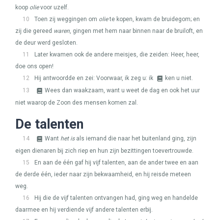
koop
olie
voor uzelf.
10
Toen zij weggingen om
olie
te kopen, kwam de bruidegom; en
zij die gereed
waren
, gingen met hem naar binnen naar de bruiloft, en
de deur werd gesloten.
11
Later kwamen ook de andere meisjes, die zeiden: Heer, heer,
doe ons open!
12
Hij antwoordde en zei: Voorwaar, ik zeg u: ik
ken u niet.
13
Wees dan waakzaam, want u weet de dag en ook het uur
niet waarop de Zoon des mensen komen zal.
De talenten
14
Want
het is
als iemand die naar het buitenland ging, zijn
eigen dienaren bij zich riep en hun zijn bezittingen toevertrouwde.
15
En aan de één gaf hij vijf talenten, aan de ander twee en aan
de derde één, ieder naar zijn bekwaamheid, en hij reisde meteen
weg.
16
Hij die de vijf talenten ontvangen had, ging weg en handelde
daarmee en hij verdiende vijf andere talenten erbij.