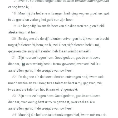
17
Evenzo verdiende degene die de twee
talenten ontvangen had
,
er nog twee bij.
18
Maar hij die het ene ontvangen had, ging weg en groef
een gat
in de grond en verborg het geld van zijn heer.
19
Na lange tijd kwam de heer van die dienaren terug en hield
afrekening met hen.
20
En degene die de vijf talenten ontvangen had, kwam en bracht
nog vijf talenten bij hem, en hij zei: Heer, vijf talenten hebt u mij
gegeven; zie, nog vijf talenten heb ik aan winst gemaakt.
21
Zijn heer zei tegen hem: Goed gedaan, goede en trouwe
dienaar,
over weinig bent u trouw geweest, over veel zal ik u
aanstellen; ga in, in de vreugde van uw heer.
22
En degene die de twee talenten ontvangen had, kwam ook
naar hem toe en zei: Heer, twee talenten hebt u mij gegeven, zie,
twee andere talenten heb ik aan winst gemaakt.
23
Zijn heer zei tegen hem: Goed gedaan, goede en trouwe
dienaar, over weinig bent u trouw geweest, over veel zal ik u
aanstellen; ga in, in de vreugde van uw heer.
24
Maar hij die het ene talent ontvangen had, kwam ook en zei: