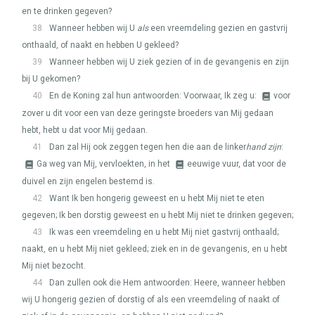
en te drinken gegeven?
38
Wanneer hebben wij U
als
een vreemdeling gezien en gastvrij
onthaald, of naakt en hebben U gekleed?
39
Wanneer hebben wij U ziek gezien of in de gevangenis en zijn
bij U gekomen?
40
En de Koning zal hun antwoorden: Voorwaar, Ik zeg u:
voor
zover u dit voor een van deze geringste broeders van Mij gedaan
hebt, hebt u dat voor Mij gedaan.
41
Dan zal Hij ook zeggen tegen hen die aan de linker
hand zijn
:
Ga weg van Mij, vervloekten, in het
eeuwige vuur, dat voor de
duivel en zijn engelen bestemd is.
42
Want Ik ben hongerig geweest en u hebt Mij niet te eten
gegeven; Ik ben dorstig geweest en u hebt Mij niet te drinken gegeven;
43
Ik was een vreemdeling en u hebt Mij niet gastvrij onthaald;
naakt, en u hebt Mij niet gekleed; ziek en in de gevangenis, en u hebt
Mij niet bezocht.
44
Dan zullen ook die Hem antwoorden: Heere, wanneer hebben
wij U hongerig gezien of dorstig of als een vreemdeling of naakt of