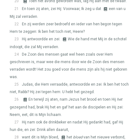
20
Toen het avond geworden was, lag Hij aan met de twaalf.
21
En toen zij aten, zei Hij: Voorwaar, Ik zeg u dat
een van u
Mij zal verraden.
22
En zij werden zeer bedroefd en ieder van hen begon tegen
Hem te zeggen: Ik ben het toch niet, Heere?
23
Hij antwoordde en zei:
Wie de hand met Mij in de schotel
indoopt, die zal Mij verraden.
24
De Zoon des mensen gaat wel heen zoals over Hem
geschreven is, maar wee die mens door wie de Zoon des mensen
verraden wordt! Het zou goed voor die mens zijn als hij niet geboren
was.
25
Judas, die Hem verraadde, antwoordde en zei: Ik ben het toch
niet, Rabbi? Hij zei tegen hem: U hebt het gezegd.
26
En terwijl zij aten, nam Jezus het brood en toen Hij
het
gezegend had, brak Hij het en gaf het aan de discipelen en Hij zei:
Neem, eet, dit is Mijn lichaam.
27
Hij nam ook de drinkbeker en nadat Hij gedankt had, gaf Hij
hun die, en zei: Drink allen daaruit,
28
want dit is Mijn bloed,
het
bloed
van het nieuwe verbond,