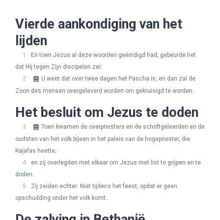
Vierde aankondiging van het
lijden
1
En toen Jezus al deze woorden geëindigd had, gebeurde het
dat Hij tegen Zijn discipelen zei:
2
U weet dat over twee dagen het Pascha is, en dan zal de
Zoon des mensen overgeleverd worden om gekruisigd te worden.
Het besluit om Jezus te doden
3
Toen kwamen de overpriesters en de schriftgeleerden en de
oudsten van het volk bijeen in het paleis van de hogepriester, die
Kajafas heette;
4
en zij overlegden met elkaar om Jezus met list te grijpen en te
doden.
5
Zij zeiden echter: Niet tijdens het feest, opdat er geen
opschudding onder het volk komt.
De zalving in Bethanië