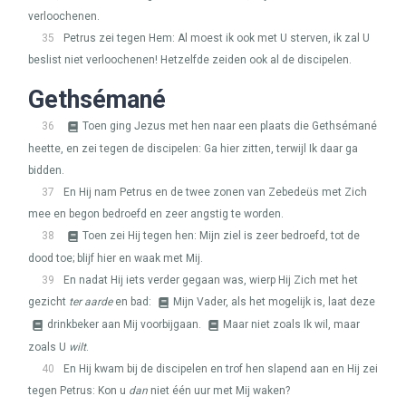
verloochenen.
35
Petrus zei tegen Hem: Al moest ik ook met U sterven, ik zal U
beslist niet verloochenen! Hetzelfde zeiden ook al de discipelen.
Gethsémané
36
Toen ging Jezus met hen naar een plaats die Gethsémané
heette, en zei tegen de discipelen: Ga hier zitten, terwijl Ik daar ga
bidden.
37
En Hij nam Petrus en de twee zonen van Zebedeüs met Zich
mee en begon bedroefd en zeer angstig te worden.
38
Toen zei Hij tegen hen: Mijn ziel is zeer bedroefd, tot de
dood toe; blijf hier en waak met Mij.
39
En nadat Hij iets verder gegaan was, wierp Hij Zich met het
gezicht
ter aarde
en bad:
Mijn Vader, als het mogelijk is, laat deze
drinkbeker aan Mij voorbijgaan.
Maar niet zoals Ik wil, maar
zoals U
wilt
.
40
En Hij kwam bij de discipelen en trof hen slapend aan en Hij zei
tegen Petrus: Kon u
dan
niet één uur met Mij waken?