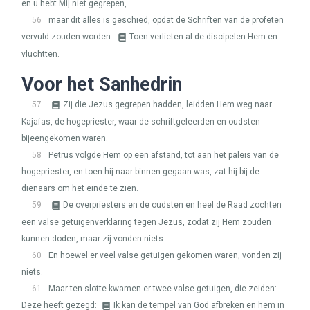
en u hebt Mij niet gegrepen,
56
maar dit alles is geschied, opdat de Schriften van de profeten
vervuld zouden worden.
Toen verlieten al de discipelen Hem en
vluchtten.
Voor het Sanhedrin
57
Zij die Jezus gegrepen hadden, leidden Hem weg naar
Kajafas, de hogepriester, waar de schriftgeleerden en oudsten
bijeengekomen waren.
58
Petrus volgde Hem op een afstand, tot aan het paleis van de
hogepriester, en toen hij naar binnen gegaan was, zat hij bij de
dienaars om het einde te zien.
59
De overpriesters en de oudsten en heel de Raad zochten
een valse getuigenverklaring tegen Jezus, zodat zij Hem zouden
kunnen doden, maar zij vonden niets.
60
En hoewel er veel valse getuigen gekomen waren, vonden zij
niets.
61
Maar ten slotte kwamen er twee valse getuigen, die zeiden:
Deze heeft gezegd:
Ik kan de tempel van God afbreken en hem in