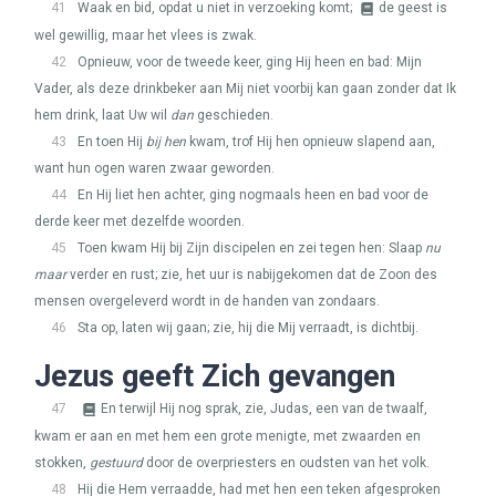
41
Waak en bid, opdat u niet in verzoeking komt;
de geest is
wel gewillig, maar het vlees is zwak.
42
Opnieuw, voor de tweede keer, ging Hij heen en bad: Mijn
Vader, als deze drinkbeker aan Mij niet voorbij kan gaan zonder dat Ik
hem drink, laat Uw wil
dan
geschieden.
43
En toen Hij
bij hen
kwam, trof Hij hen opnieuw slapend aan,
want hun ogen waren zwaar geworden.
44
En Hij liet hen achter, ging nogmaals heen en bad voor de
derde keer met dezelfde woorden.
45
Toen kwam Hij bij Zijn discipelen en zei tegen hen: Slaap
nu
maar
verder en rust; zie, het uur is nabijgekomen dat de Zoon des
mensen overgeleverd wordt in de handen van zondaars.
46
Sta op, laten wij gaan; zie, hij die Mij verraadt, is dichtbij.
Jezus geeft Zich gevangen
47
En terwijl Hij nog sprak, zie, Judas, een van de twaalf,
kwam er aan en met hem een grote menigte, met zwaarden en
stokken,
gestuurd
door de overpriesters en oudsten van het volk.
48
Hij die Hem verraadde, had met hen een teken afgesproken