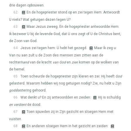
drie dagen opbouwen.
62
En de hogepriester stond op en zei tegen Hem: Antwoordt
U niets? Wat getuigen dezen tegen U?
63
Maar Jezus zweeg. En de hogepriester antwoordde Hem:
Ik bezweer U bij de levende God, dat U ons zegt of U de Christus bent,
de Zoon van God.
64
Jezus zei tegen hem: U hebt het gezegd.
Maar Ik zeg u:
Van nu aan zult u de Zoon des mensen zien zitten aan de
rechter
hand
van de kracht
van God
en
zien
komen op de wolken van
de hemel.
65
Toen scheurde de hogepriester zijn kleren en zei: Hij heeft
God
gelasterd. Waarom hebben wij nog getuigen nodig? Zie, nu hebt u Zijn
gods
lastering gehoord.
66
Wat denkt u? En zij antwoordden en zeiden:
Hij is schuldig
en verdient
de dood.
67
Toen spuwden zij in Zijn gezicht en sloegen Hem met
vuisten.
68
En anderen sloegen Hem in het gezicht en zeiden: