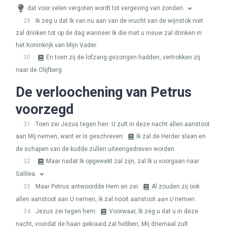
dat voor velen vergoten wordt tot vergeving van zonden.
29
Ik zeg u dat Ik van nu aan van de vrucht van de wijnstok niet
zal drinken tot op de dag wanneer Ik die met u nieuw zal drinken in
het Koninkrijk van Mijn Vader.
30
En toen zij de lofzang gezongen hadden, vertrokken zij
naar de Olijfberg.
De verloochening van Petrus
voorzegd
31
Toen zei Jezus tegen hen: U zult in deze nacht allen aanstoot
aan Mij nemen, want er is geschreven:
Ik zal de Herder slaan en
de schapen van de kudde zullen uiteengedreven worden.
32
Maar nadat Ik opgewekt zal zijn, zal Ik u voorgaan naar
Galilea.
33
Maar Petrus antwoordde Hem en zei:
Al zouden zij ook
allen aanstoot aan U nemen, ik zal nooit aanstoot
aan U
nemen.
34
Jezus zei tegen hem:
Voorwaar, Ik zeg u dat u in deze
nacht, voordat de haan gekraaid zal hebben, Mij driemaal zult