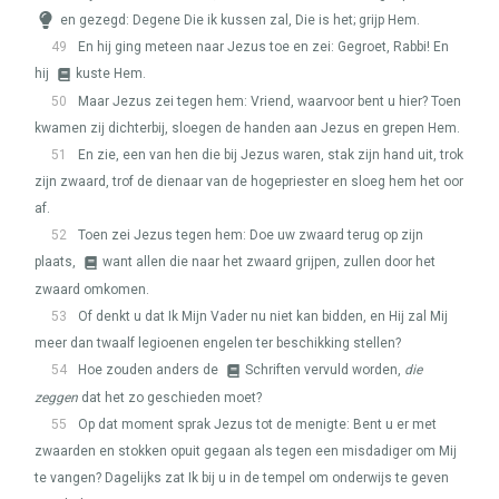
en gezegd: Degene Die ik kussen zal, Die is het; grijp Hem.
49
En hij ging meteen naar Jezus toe en zei: Gegroet, Rabbi! En
hij
kuste Hem.
50
Maar Jezus zei tegen hem: Vriend, waarvoor bent u hier? Toen
kwamen zij dichterbij, sloegen de handen aan Jezus en grepen Hem.
51
En zie, een van hen die bij Jezus waren, stak zijn hand uit, trok
zijn zwaard, trof de dienaar van de hogepriester en sloeg hem het oor
af.
52
Toen zei Jezus tegen hem: Doe uw zwaard terug op zijn
plaats,
want allen die naar het zwaard grijpen, zullen door het
zwaard omkomen.
53
Of denkt u dat Ik Mijn Vader nu niet kan bidden, en Hij zal Mij
meer dan twaalf legioenen engelen ter beschikking stellen?
54
Hoe zouden anders de
Schriften vervuld worden,
die
zeggen
dat het zo geschieden moet?
55
Op dat moment sprak Jezus tot de menigte: Bent u er met
zwaarden en stokken opuit gegaan als tegen een misdadiger om Mij
te vangen? Dagelijks zat Ik bij u in de tempel om onderwijs te geven