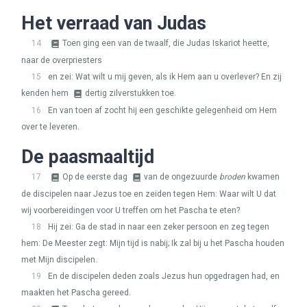
Het verraad van Judas
14
Toen ging een van de twaalf, die Judas Iskariot heette,
naar de overpriesters
15
en zei: Wat wilt u mij geven, als ik Hem aan u overlever? En zij
kenden hem
dertig zilverstukken toe.
16
En van toen af zocht hij een geschikte gelegenheid om Hem
over te leveren.
De paasmaaltijd
17
Op de eerste dag
van de ongezuurde
broden
kwamen
de discipelen naar Jezus toe en zeiden tegen Hem: Waar wilt U dat
wij voorbereidingen voor U treffen om het Pascha te eten?
18
Hij zei: Ga de stad in naar een zeker persoon en zeg tegen
hem: De Meester zegt: Mijn tijd is nabij; Ik zal bij u het Pascha houden
met Mijn discipelen.
19
En de discipelen deden zoals Jezus hun opgedragen had, en
maakten het Pascha gereed.