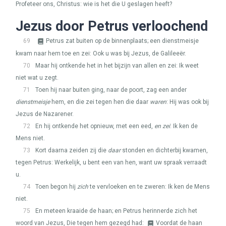
Profeteer ons, Christus: wie is het die U geslagen heeft?
Jezus door Petrus verloochend
69
Petrus zat buiten op de binnenplaats; een dienstmeisje
kwam naar hem toe en zei: Ook u was bij Jezus, de Galileeër.
70
Maar hij ontkende het in het bijzijn van allen en zei: Ik weet
niet wat u zegt.
71
Toen hij naar buiten ging, naar de poort, zag een ander
dienstmeisje
hem, en die zei tegen hen die daar
waren
: Hij was ook bij
Jezus de Nazarener.
72
En hij ontkende het opnieuw, met een eed,
en zei
: Ik ken de
Mens niet.
73
Kort daarna zeiden zij die
daar
stonden en dichterbij kwamen,
tegen Petrus: Werkelijk, u bent een van hen, want uw spraak verraadt
u.
74
Toen begon hij
zich
te vervloeken en te zweren: Ik ken de Mens
niet.
75
En meteen kraaide de haan; en Petrus herinnerde zich het
woord van Jezus, Die tegen hem gezegd had:
Voordat de haan