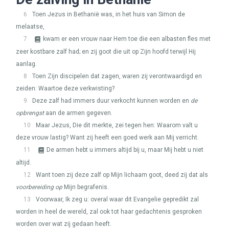
6
Toen Jezus in Bethanië was, in het huis van Simon de
melaatse,
7
kwam er een vrouw naar Hem toe die een albasten fles met
zeer kostbare zalf had; en zij goot die uit op Zijn hoofd terwijl Hij
aanlag.
8
Toen Zijn discipelen dat zagen, waren zij verontwaardigd en
zeiden: Waartoe deze verkwisting?
9
Deze zalf had immers duur verkocht kunnen worden en
de
opbrengst
aan de armen gegeven.
10
Maar Jezus, Die dit merkte, zei tegen hen: Waarom valt u
deze vrouw lastig? Want zij heeft een goed werk aan Mij verricht.
11
De armen hebt u immers altijd bij u, maar Mij hebt u niet
altijd.
12
Want toen zij deze zalf op Mijn lichaam goot, deed zij dat als
voorbereiding op
Mijn begrafenis.
13
Voorwaar, Ik zeg u: overal waar dit Evangelie gepredikt zal
worden in heel de wereld, zal ook tot haar gedachtenis gesproken
worden over wat zij gedaan heeft.