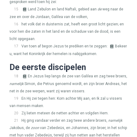
gesproken werd toen hij zei:
15
Land Zebulon en land Naftali, gebied aan
de
weg naar de
zee en over de Jordaan, Galilea van de volken,
16
het volk dat in duisternis zat, heeft een groot licht gezien; en
voor hen die zaten in het land en de schaduw van de dood, is een
licht opgegaan.
17
Van toen af begon Jezus te prediken en te zeggen:
Bekeer
u, want het Koninkrijk der hemelen is nabijgekomen.
De eerste discipelen
18
En Jezus liep langs de zee van Galilea en zag twee broers,
namelijk
Simon, die Petrus genoemd wordt, en zijn broer Andreas, het
net in de zee werpen, want zij waren vissers.
19
En Hij zei tegen hen: Kom achter Mij aan, en Ik zal u vissers
van mensen maken.
20
Zij lieten meteen de netten achter en volgden Hem.
21
Hij ging vandaar verder en zag twee andere broers,
namelijk
Jakobus, de
zoon
van Zebedeüs, en Johannes, zijn broer, in het schip
met hun vader Zebedeüs, terwijl zij hun netten aan het herstellen