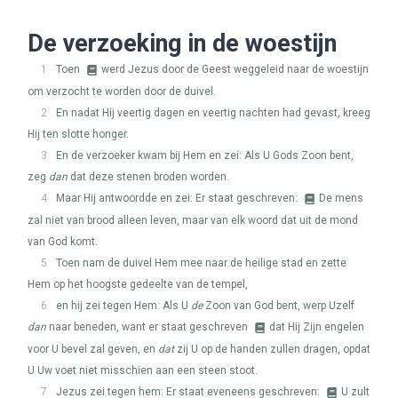
De verzoeking in de woestijn
1
Toen
werd Jezus door de Geest weggeleid naar de woestijn
om verzocht te worden door de duivel.
2
En nadat Hij veertig dagen en veertig nachten had gevast, kreeg
Hij ten slotte honger.
3
En de verzoeker kwam bij Hem en zei: Als U Gods Zoon bent,
zeg
dan
dat deze stenen broden worden.
4
Maar Hij antwoordde en zei: Er staat geschreven:
De mens
zal niet van brood alleen leven, maar van elk woord dat uit de mond
van God komt.
5
Toen nam de duivel Hem mee naar de heilige stad en zette
Hem op het hoogste gedeelte van de tempel,
6
en hij zei tegen Hem: Als U
de
Zoon van God bent, werp Uzelf
dan
naar beneden, want er staat geschreven
dat Hij Zijn engelen
voor U bevel zal geven, en
dat
zij U op de handen zullen dragen, opdat
U Uw voet niet misschien aan een steen stoot.
7
Jezus zei tegen hem: Er staat eveneens geschreven:
U zult