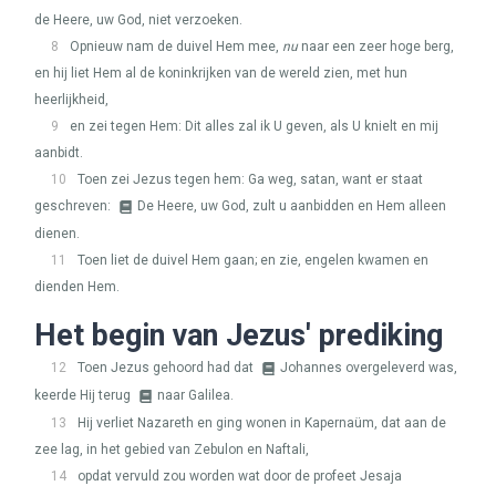
de Heere, uw God, niet verzoeken.
8
Opnieuw nam de duivel Hem mee,
nu
naar een zeer hoge berg,
en hij liet Hem al de koninkrijken van de wereld zien, met hun
heerlijkheid,
9
en zei tegen Hem: Dit alles zal ik U geven, als U knielt en mij
aanbidt.
10
Toen zei Jezus tegen hem: Ga weg, satan, want er staat
geschreven:
De Heere, uw God, zult u aanbidden en Hem alleen
dienen.
11
Toen liet de duivel Hem gaan; en zie, engelen kwamen en
dienden Hem.
Het begin van Jezus' prediking
12
Toen Jezus gehoord had dat
Johannes overgeleverd was,
keerde Hij terug
naar Galilea.
13
Hij verliet Nazareth en ging wonen in Kapernaüm, dat aan de
zee lag, in het gebied van Zebulon en Naftali,
14
opdat vervuld zou worden wat door de profeet Jesaja