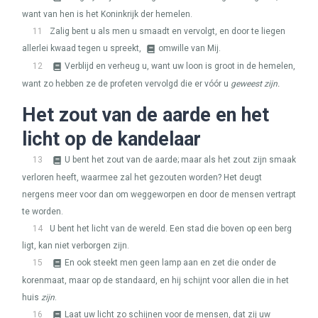
want van hen is het Koninkrijk der hemelen.
11
Zalig bent u als men u smaadt en vervolgt, en door te liegen
allerlei kwaad tegen u spreekt,
omwille van Mij.
12
Verblijd en verheug u, want uw loon is groot in de hemelen,
want zo hebben ze de profeten vervolgd die er vóór u
geweest zijn.
Het zout van de aarde en het
licht op de kandelaar
13
U bent het zout van de aarde; maar als het zout zijn smaak
verloren heeft, waarmee zal het gezouten worden? Het deugt
nergens meer voor dan om weggeworpen en door de mensen vertrapt
te worden.
14
U bent het licht van de wereld. Een stad die boven op een berg
ligt, kan niet verborgen zijn.
15
En ook steekt men geen lamp aan en zet die onder de
korenmaat, maar op de standaard, en hij schijnt voor allen die in het
huis
zijn
.
16
Laat uw licht zo schijnen voor de mensen, dat zij uw