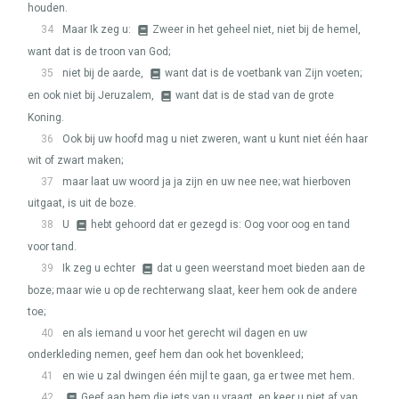
houden.
34
Maar Ik zeg u:
Zweer in het geheel niet, niet bij de hemel,
want dat is de troon van God;
35
niet bij de aarde,
want dat is de voetbank van Zijn voeten;
en ook niet bij Jeruzalem,
want dat is de stad van de grote
Koning.
36
Ook bij uw hoofd mag u niet zweren, want u kunt niet één haar
wit of zwart maken;
37
maar laat uw woord ja ja zijn en uw nee nee; wat hierboven
uitgaat, is uit de boze.
38
U
hebt gehoord dat er gezegd is: Oog voor oog en tand
voor tand.
39
Ik zeg u echter
dat u geen weerstand moet bieden aan de
boze; maar wie u op de rechterwang slaat, keer hem ook de andere
toe;
40
en als iemand u voor het gerecht wil dagen en uw
onderkleding nemen, geef hem dan ook het bovenkleed;
41
en wie u zal dwingen één mijl te gaan, ga er twee met hem
.
42
Geef aan hem die iets van u vraagt, en keer u niet af van