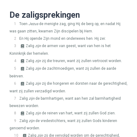
De zaligsprekingen
1
Toen
Jezus
de menigte zag, ging Hij de berg op, en nadat Hij
was gaan zitten, kwamen Zijn discipelen bij Hem.
2
En Hij opende Zijn mond en onderwees hen. Hij zei:
3
Zalig
zijn
de armen van geest, want van hen is het
Koninkrijk der hemelen.
4
Zalig
zijn
zij die treuren, want zij zullen vertroost worden.
5
Zalig
zijn
de zachtmoedigen, want zij zullen de aarde
beërven.
6
Zalig
zijn
zij die hongeren en dorsten naar de gerechtigheid,
want zij zullen verzadigd worden.
7
Zalig
zijn
de barmhartigen, want aan hen zal barmhartigheid
bewezen worden.
8
Zalig
zijn
de reinen van hart, want zij zullen God zien.
9
Zalig
zijn
de vredestichters, want zij zullen Gods kinderen
genoemd worden.
10
Zalig
zijn
zij die vervolgd worden om de gerechtigheid,