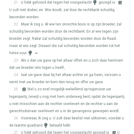
21
U hebt gehoord dat tegen het voorgeslacht
gezegd is:
U zult niet doden; en: Wie doodt, zal door de rechtbank schuldig
bevonden worden.
22
Maar Ik zeg u: Al wie ten onrechte boos is op zijn broeder, zal
schuldig bevonden worden door de rechtbank. En al wie tegen zijn
broeder zegt: Raka! zal schuldig bevonden worden door de Raad;
maar al wie zegt: Dwaas! die zal schuldig bevonden worden tot het
helse vuur.
23
Als u dan uw gave op het altaar offert en u zich daar herinnert
dat uw broeder iets tegen u heeft,
24
laat uw gave daar bij het altaar achter en ga heen, verzoen u
eerst met uw broeder en kom dan terug en offer uw gave.
25
Stel u zo snel mogelijk welwillend op tegenover uw
tegenpartij, terwijl u nog met hem onderweg bent; opdat de tegenpartij
u niet misschien aan de rechter overlevert en de rechter u aan de
gerechtsdienaar overlevert en u in de gevangenis geworpen wordt.
26
Voorwaar, Ik zeg u: U zult daar beslist niet uitkomen, voordat u
de laatste quadrans
betaald hebt.
27
U hebt gehoord dat tegen het voorgeslacht gezegd is:
U