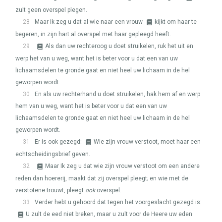
zult geen overspel plegen.
28
Maar Ik zeg u dat al wie naar een vrouw
kijkt om haar te
begeren, in zijn hart al overspel met haar gepleegd heeft.
29
Als dan uw rechteroog u doet struikelen, ruk het uit en
werp het van u weg, want het is beter voor u dat een van uw
lichaamsdelen te gronde gaat en niet heel uw lichaam in de hel
geworpen wordt.
30
En als uw rechterhand u doet struikelen, hak hem af en werp
hem van u weg, want het is beter voor u dat een van uw
lichaamsdelen te gronde gaat en niet heel uw lichaam in de hel
geworpen wordt.
31
Er is ook gezegd:
Wie zijn vrouw verstoot, moet haar een
echtscheidingsbrief geven.
32
Maar Ik zeg u dat wie zijn vrouw verstoot om een andere
reden dan hoererij, maakt dat zij overspel pleegt; en wie met de
verstotene trouwt, pleegt
ook
overspel.
33
Verder hebt u gehoord dat tegen het voorgeslacht gezegd is:
U zult de eed niet breken, maar u zult voor de Heere uw eden