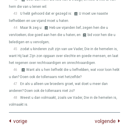
hem die van u lenen wil.
43
U hebt gehoord dat er gezegd is:
U moet uw naaste
liefhebben en uw vijand moet u haten.
44
Maar Ik zeg u:
Heb uw vijanden lief; zegen hen die u
vervloeken; doe goed aan hen die u haten; en
bid voor hen die u
beledigen en u vervolgen;
45
zodat u kinderen zult zijn van uw Vader, Die in de hemelen is,
want Hij laat Zijn zon opgaan over slechte en goede mensen, en laat
het regenen over rechtvaardigen en onrechtvaardigen.
46
Want als u hen liefhebt die u liefhebben, wat voor loon hebt
u dan? Doen ook de tollenaars niet hetzelfde?
47
En als u alleen uw broeders groet, wat doet u meer dan
anderen? Doen ook de tollenaars niet zo?
48
Weest u dan volmaakt, zoals uw Vader, Die in de hemelen is,
volmaakt is.
vorige
volgende