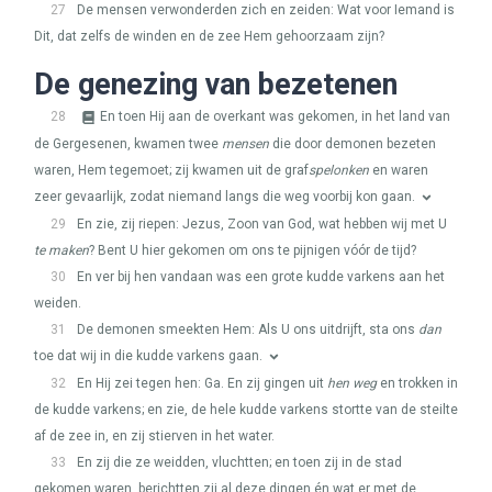
27
De mensen verwonderden zich en zeiden: Wat voor Iemand is
Dit, dat zelfs de winden en de zee Hem gehoorzaam zijn?
De genezing van bezetenen
28
En toen Hij aan de overkant was gekomen, in het land van
de Gergesenen, kwamen twee
mensen
die door demonen bezeten
waren, Hem tegemoet; zij kwamen uit de graf
spelonken
en waren
zeer gevaarlijk, zodat niemand langs die weg voorbij kon gaan.
29
En zie, zij riepen: Jezus, Zoon van God, wat hebben wij met U
te maken
? Bent U hier gekomen om ons te pijnigen vóór de tijd?
30
En ver bij hen vandaan was een grote kudde varkens aan het
weiden.
31
De demonen smeekten Hem: Als U ons uitdrijft, sta ons
dan
toe dat wij in die kudde varkens gaan.
32
En Hij zei tegen hen: Ga. En zij gingen uit
hen weg
en trokken in
de kudde varkens; en zie, de hele kudde varkens stortte van de steilte
af de zee in, en zij stierven in het water.
33
En zij die ze weidden, vluchtten; en toen zij in de stad
gekomen waren, berichtten zij al deze dingen én wat er met de