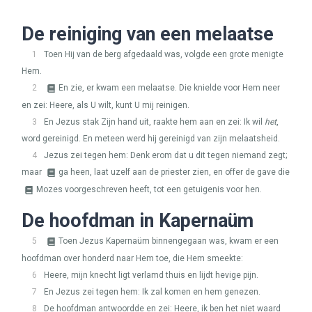
De reiniging van een melaatse
1
Toen Hij van de berg afgedaald was, volgde een grote menigte
Hem.
2
En zie, er kwam een melaatse. Die knielde voor Hem neer
en zei: Heere, als U wilt, kunt U mij reinigen.
3
En Jezus stak Zijn hand uit, raakte hem aan en zei: Ik wil
het
,
word gereinigd. En meteen werd hij gereinigd van zijn melaatsheid.
4
Jezus zei tegen hem: Denk erom dat u dit tegen niemand zegt;
maar
ga heen, laat uzelf aan de priester zien, en offer de gave die
Mozes voorgeschreven heeft, tot een getuigenis voor hen.
De hoofdman in Kapernaüm
5
Toen Jezus Kapernaüm binnengegaan was, kwam er een
hoofdman over honderd naar Hem toe, die Hem smeekte:
6
Heere, mijn knecht ligt verlamd thuis en lijdt hevige pijn.
7
En Jezus zei tegen hem: Ik zal komen en hem genezen.
8
De hoofdman antwoordde en zei: Heere, ik ben het niet waard