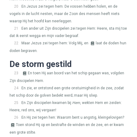
20
En Jezus zei tegen hem: De vossen hebben holen, en de
vogels in de lucht nesten, maar de Zoon des mensen heeft niets
waarop Hij het hoofd kan neerleggen.
21
Een ander uit Zijn discipelen zei tegen Hem: Heere, sta mij toe
dat ik eerst wegga en mijn vader begraaf.
22
Maar Jezus zei tegen hem: Volg Mij, en
laat de doden hun
doden begraven.
De storm gestild
23
En toen Hij aan boord van het schip gegaan was, volgden
Zijn discipelen Hem.
24
En zie, er ontstond een grote onstuimigheid in de zee, zodat
het schip door de golven bedekt werd; maar Hij sliep.
25
En Zijn discipelen kwamen bij
Hem
, wekten Hem en zeiden:
Heere, red ons, wij vergaan!
26
En Hij zei tegen hen: Waarom bent u angstig, kleingelovigen?
Toen stond Hij op en bestrafte de winden en de zee, en er kwam
een grote stilte.