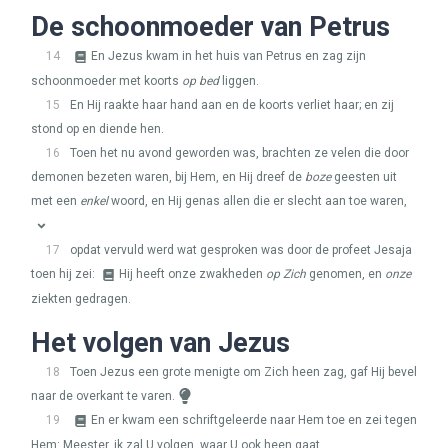
De schoonmoeder van Petrus
14
En Jezus kwam in het huis van Petrus en zag zijn
schoonmoeder met koorts
op bed
liggen.
15
En Hij raakte haar hand aan en de koorts verliet haar; en zij
stond op en diende hen.
16
Toen het nu avond geworden was, brachten ze velen die door
demonen bezeten waren, bij Hem, en Hij dreef de
boze
geesten uit
met een
enkel
woord, en Hij genas allen die er slecht aan toe waren,
17
opdat vervuld werd wat gesproken was door de profeet Jesaja
toen hij zei:
Hij heeft onze zwakheden
op Zich
genomen, en
onze
ziekten gedragen.
Het volgen van Jezus
18
Toen Jezus een grote menigte om Zich heen zag, gaf Hij bevel
naar de overkant te varen.
19
En er kwam een schriftgeleerde naar Hem toe en zei tegen
Hem: Meester, ik zal U volgen, waar U ook heen gaat.