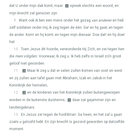
dat U onder mijn dak komt; maar
spreek slechts een woord, en
mijn knecht zal genezen zijn.
9
Want ook ik ben een mens onder het gezag
van anderen
en heb
zelf soldaten onder mij; ik zeg tegen de één: Ga! en hij gaat; en tegen
de ander: Kom! en hij komt; en tegen mijn dienaar: Doe dat! en hij doet
het.
10
Toen Jezus dit hoorde, verwonderde Hij Zich, en zei tegen hen
die
Hem
volgden: Voorwaar, Ik zeg u: Ik heb zelfs in Israël zo'n groot
geloof niet gevonden.
11
Maar Ik zeg u dat er velen zullen komen van oost en west
en zij zullen aan tafel gaan met Abraham, Izak en Jakob in het
Koninkrijk der hemelen,
12
en de kinderen van het Koninkrijk zullen buitengeworpen
worden in de buitenste duisternis;
daar zal gejammer zijn en
tandengeknars.
13
En Jezus zei tegen de hoofdman: Ga heen, en het zal u gaan
zoals u geloofd hebt. En zijn knecht is gezond geworden op datzelfde
moment.