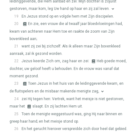
leidinggevende, die Hem aanbad en zei: Mijn dochter is zojuist
gestorven, maar kom, leg Uw hand op haar en zij zal leven.
19
En Jezus stond op en volgde hem met Zijn discipelen.
20
En zie, een vrouw die al twaalf jaar bloedvloeiingen had,
kwam van achteren naar Hem toe en raakte de zoom van Zijn
bovenkleed aan;
21
want zij zei bij zichzelf: Als ik alleen maar Zijn bovenkleed
aanraak, zal ik gezond worden.
22
Jezus keerde Zich om, zag haar en zei:
Heb goede moed,
dochter, uw geloof heeft u behouden. En de vrouw was vanaf dat
moment gezond.
23
Toen Jezus in het huis van de leidinggevende kwam, en
de fluitspelers en de misbaar makende menigte zag,
24
zei Hij tegen hen: Vertrek, want het meisje is niet gestorven,
maar het
slaapt. En zij lachten Hem uit.
25
Toen de menigte weggestuurd was, ging Hij naar binnen en
greep haar hand; en het meisje stond op.
26
En het gerucht hierover verspreidde zich door heel dat gebied.