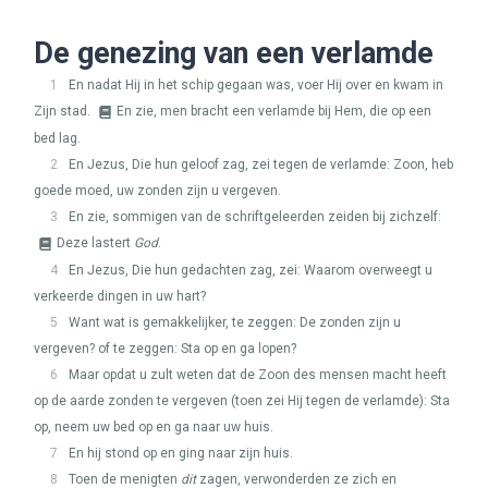
De genezing van een verlamde
1
En nadat Hij in het schip gegaan was, voer Hij over en kwam in
Zijn stad.
En zie, men bracht een verlamde bij Hem, die op een
bed lag.
2
En Jezus, Die hun geloof zag, zei tegen de verlamde: Zoon, heb
goede moed, uw zonden zijn u vergeven.
3
En zie, sommigen van de schriftgeleerden zeiden bij zichzelf:
Deze lastert
God
.
4
En Jezus, Die hun gedachten zag, zei: Waarom overweegt u
verkeerde dingen in uw hart?
5
Want wat is gemakkelijker, te zeggen: De zonden zijn u
vergeven? of te zeggen: Sta op en ga lopen?
6
Maar opdat u zult weten dat de Zoon des mensen macht heeft
op de aarde zonden te vergeven (toen zei Hij tegen de verlamde): Sta
op, neem uw bed op en ga naar uw huis.
7
En hij stond op en ging naar zijn huis.
8
Toen de menigten
dit
zagen, verwonderden ze zich en