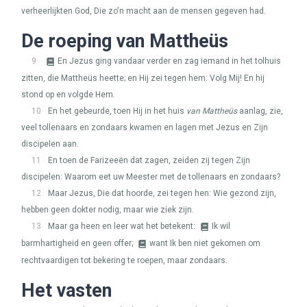
verheerlijkten God, Die zo'n macht aan de mensen gegeven had.
De roeping van Mattheüs
9
En Jezus ging vandaar verder en zag iemand in het tolhuis
zitten, die Mattheüs heette; en Hij zei tegen hem: Volg Mij! En hij
stond op en volgde Hem.
10
En het gebeurde, toen Hij in het huis
van Mattheüs
aanlag, zie,
veel tollenaars en zondaars kwamen en lagen met Jezus en Zijn
discipelen aan.
11
En toen de Farizeeën dat zagen, zeiden zij tegen Zijn
discipelen: Waarom eet uw Meester met de tollenaars en zondaars?
12
Maar Jezus, Die dat hoorde, zei tegen hen: Wie gezond zijn,
hebben geen dokter nodig, maar wie ziek zijn.
13
Maar ga heen en leer wat het betekent:
Ik wil
barmhartigheid en geen offer;
want Ik ben niet gekomen om
rechtvaardigen tot bekering te roepen, maar zondaars.
Het vasten