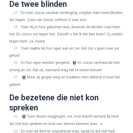
De twee blinden
27
En toen Jezus vandaar verderging, volgden Hem twee blinden,
die riepen: Zoon van David, ontferm U over ons!
28
Toen Hij in huis gekomen was, kwamen de blinden naar Hem
toe. En Jezus zei tegen hen: Gelooft u dat Ik dat kan doen? Zij zeiden
tegen Hem: Ja, Heere.
29
Toen raakte Hij hun ogen aan en zei: Het zal u gaan naar uw
geloof.
30
En hun ogen werden geopend.
En Jezus vermaande hen
streng en zei: Kijk uit, niemand mag het te weten komen!
31
Maar zij gingen weg en maakten Hem bekend in heel dat
gebied.
De bezetene die niet kon
spreken
32
Toen dezen weggingen, zie, men bracht iemand bij Hem
die niet kon spreken en door een demon bezeten was.
33
En toen de demon uitgedreven was, sprak hij die niet had