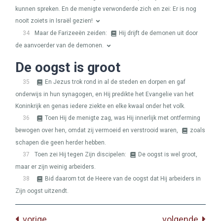
kunnen spreken. En de menigte verwonderde zich en zei: Er is nog
nooit zoiets in Israël gezien!
34
Maar de Farizeeën zeiden:
Hij drijft de demonen uit door
de aanvoerder van de demonen.
De oogst is groot
35
En Jezus trok rond in al de steden en dorpen en gaf
onderwijs in hun synagogen, en Hij predikte het Evangelie van het
Koninkrijk en genas iedere ziekte en elke kwaal onder het volk.
36
Toen Hij de menigte zag, was Hij innerlijk met ontferming
bewogen over hen, omdat zij vermoeid en verstrooid waren,
zoals
schapen die geen herder hebben.
37
Toen zei Hij tegen Zijn discipelen:
De oogst is wel groot,
maar er zijn weinig arbeiders.
38
Bid daarom tot de Heere van de oogst dat Hij arbeiders in
Zijn oogst uitzendt.
vorige
volgende