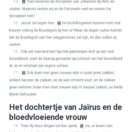
14
Toen kwamen de discipelen van Johannes bij Hem en
zeiden: Waarom vasten wij en de Farizeeën veel en vasten Uw
discipelen niet?
15
Jezus zei tegen hen:
De bruiloftsgasten kunnen toch niet
treuren zolang de Bruidegom bij hen is? Maar de dagen zullen komen
dat de Bruidegom van hen weggenomen zal zijn, en dan zullen zij
vasten.
16
Ook zet niemand een lap niet-gekrompen stof op een oud
bovenkleed, want de daarop genaaide lap scheurt van het bovenkleed
af, en er ontstaat een ergere scheur.
17
Ook doet men geen nieuwe wijn in oude leren zakken;
anders barsten de zakken, en de wijn stroomt eruit, en de zakken
gaan verloren; maar men doet nieuwe wijn in nieuwe zakken, en beide
blijven behouden.
Het dochtertje van Jaïrus en de
bloedvloeiende vrouw
18
Toen Hij deze dingen tot hen sprak,
zie, er kwam een