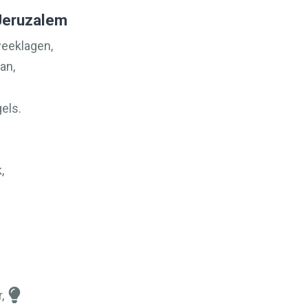
 Jeruzalem
weeklagen,
an,
gels.
,
,