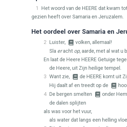
1
Het woord van de
HEERE
dat kwam tot
gezien heeft over Samaria en Jeruzalem.
Het oordeel over Samaria en Je
2
Luister,
volken, allemaal!
Sla
er
acht
op
, aarde, met al wat u 
En laat de Heere
HEERE
Getuige tegen
de Heere, uit Zijn heilige tempel.
3
Want zie,
de
HEERE
komt uit Z
Hij daalt af en treedt op de
hoo
4
De bergen smelten
onder Hem
de dalen splijten
als was voor het vuur,
als water dat langs een helling vloe