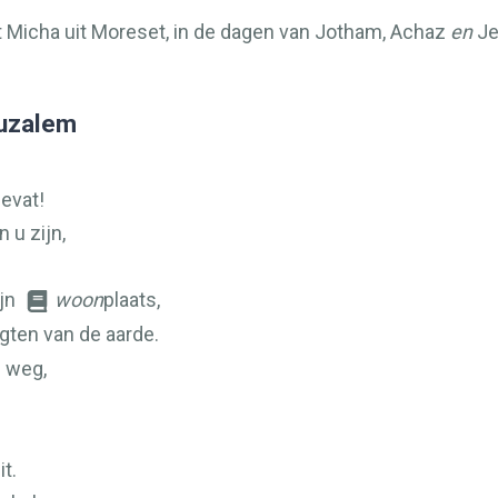
 Micha uit Moreset, in de dagen van Jotham, Achaz
en
Je
ruzalem
bevat!
 u zijn,
ijn
woon
plaats,
gten van de aarde.
 weg,
it.