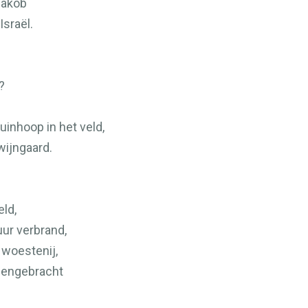
Jakob
sraël.
?
inhoop in het veld,
wijngaard.
eld,
ur verbrand,
 woestenij,
eengebracht