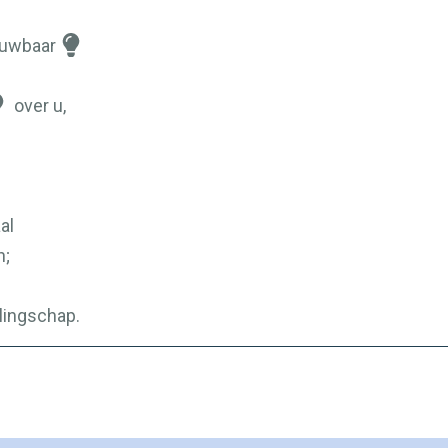
ouwbaar
over u,
al
n;
llingschap.