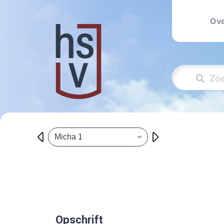
Ove
Micha 1
Opschrift