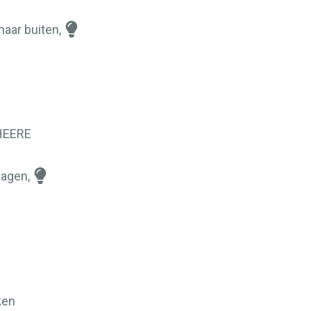
aar buiten,
HEERE
wagen,
ken