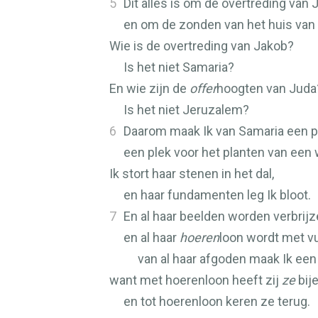
5
Dit alles is om de overtreding van 
en om de zonden van het huis van I
Wie is de overtreding van Jakob?
Is het niet Samaria?
En wie zijn de
offer
hoogten van Juda
Is het niet Jeruzalem?
6
Daarom maak Ik van Samaria een pu
een plek voor het planten van een 
Ik stort haar stenen in het dal,
en haar fundamenten leg Ik bloot.
7
En al haar beelden worden verbrijz
en al haar
hoeren
loon wordt met vu
van al haar afgoden maak Ik een
want met hoerenloon heeft zij
ze
bij
en tot hoerenloon keren ze terug.