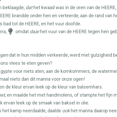
ch beklaagde,
dat
het kwaad was in de oren van de
HEERE
EERE
brandde onder hen en verteerde, aan de rand van h
s bad tot de
HEERE
, en het vuur doofde.
era,
omdat
daar
het vuur van de
HEERE
tegen hen geb
ngen
dat in hun midden verkeerde, werd met gulzigheid
 ons vlees te eten geven?
n Egypte voor niets aten, aan de komkommers, de watermelo
lemaal niets dan dit manna voor onze ogen!
n de kleur ervan leek op de kleur van balsemhars.
het
, en maalde het met handmolens, of stampte het fijn 
 ervan leek op de smaak van baksel in olie.
p het kamp neerdaalde, daalde
ook
het manna daarop neer