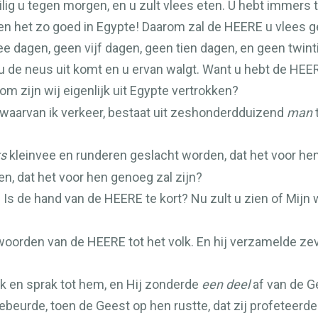
lig u tegen morgen, en u zult vlees eten. U hebt immers
en het zo goed in Egypte! Daarom zal de
HEERE
u vlees ge
e dagen, geen vijf dagen, geen tien dagen, en geen twint
 u de neus uit komt en u ervan walgt. Want u hebt de
HEE
m zijn wij eigenlijk uit Egypte vertrokken?
n waarvan ik verkeer, bestaat uit zeshonderdduizend
man
t
ks
kleinvee en runderen geslacht worden, dat het voor he
n, dat het voor hen genoeg zal zijn?
Is de hand van de
HEERE
te kort? Nu zult u zien of Mijn
 woorden van de
HEERE
tot het volk. En hij verzamelde z
k en sprak tot hem, en Hij zonderde
een deel
af van de G
beurde, toen de Geest op hen rustte, dat zij profeteerde