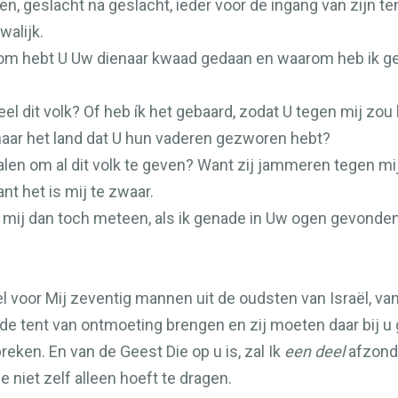
 geslacht na geslacht, ieder voor de ingang van zijn te
walijk.
om hebt U Uw dienaar kwaad gedaan en waarom heb ik ge
 dit volk? Of heb ík het gebaard, zodat U tegen mij zou
 naar het land dat U hun vaderen gezworen hebt?
en om al dit volk te geven? Want zij jammeren tegen mij
ant het is mij te zwaar.
 mij dan toch meteen, als ik genade in Uw ogen gevonden h
voor Mij zeventig mannen uit de oudsten van Israël, van 
de tent van ontmoeting brengen en zij moeten daar bij u 
reken. En van de Geest Die op u is, zal Ik
een deel
afzonde
e niet zelf alleen hoeft te dragen.