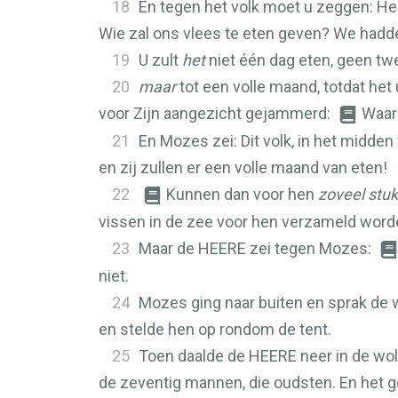
18
En tegen het volk moet u zeggen: Hei
Wie zal ons vlees te eten geven? We hadd
19
U zult
het
niet één dag eten, geen twe
20
maar
tot een volle maand, totdat het
voor Zijn aangezicht gejammerd:
Waaro
21
En Mozes zei: Dit volk, in het midde
en zij zullen er een volle maand van eten!
22
Kunnen dan voor hen
zoveel stu
vissen in de zee voor hen verzameld worde
23
Maar de
HEERE
zei tegen Mozes:
niet.
24
Mozes ging naar buiten en sprak de
en stelde hen op rondom de tent.
25
Toen daalde de
HEERE
neer in de wol
de zeventig mannen, die oudsten. En het ge