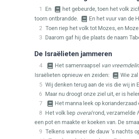
1
En
het gebeurde, toen het volk zi
toorn ontbrandde.
En het vuur van de
H
2
Toen riep het volk tot Mozes, en Moze
3
Daarom gaf hij die plaats de naam Tab
De Israëlieten jammeren
4
Het samenraapsel
van vreemdeli
Israëlieten opnieuw en zeiden:
Wie zal
5
Wij denken terug aan de vis die wij i
6
Maar nu droogt onze ziel uit, er is he
7
Het manna leek op korianderzaad e
8
Het volk liep
overal
rond, verzamelde
een pot en maakte er koeken van. De smaak
9
Telkens wanneer de dauw 's nachts o