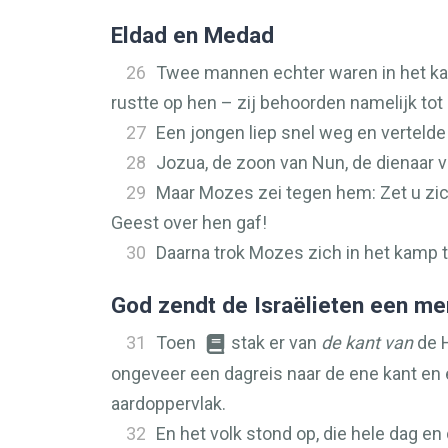
Eldad en Medad
26
Twee mannen echter waren in het ka
rustte op hen – zij behoorden namelijk tot
27
Een jongen liep snel weg en verteld
28
Jozua, de zoon van Nun, de dienaar 
29
Maar Mozes zei tegen hem: Zet u zich
Geest over hen gaf!
30
Daarna trok Mozes zich in het kamp te
God zendt de Israëlieten een me
31
Toen
stak er van
de kant van
de
ongeveer een dagreis naar de ene kant en
aardoppervlak.
32
En het volk stond op, die hele dag e