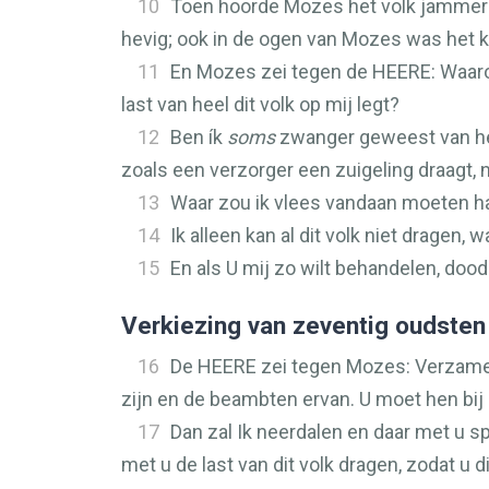
10
Toen hoorde Mozes het volk jammeren,
hevig; ook in de ogen van Mozes was het k
11
En Mozes zei tegen de
HEERE
: Waar
last van heel dit volk op mij legt?
12
Ben ík
soms
zwanger geweest van heel
zoals een verzorger een zuigeling draagt,
13
Waar zou ik vlees vandaan moeten hal
14
Ik alleen kan al dit volk niet dragen, w
15
En als U mij zo wilt behandelen, dood
Verkiezing van zeventig oudsten
16
De
HEERE
zei tegen Mozes: Verzamel 
zijn en de beambten ervan. U moet hen bij 
17
Dan zal Ik neerdalen en daar met u sp
met u de last van dit volk dragen, zodat u di