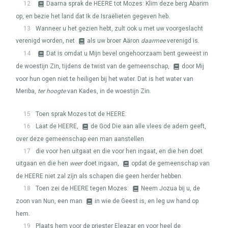
12
Daarna sprak de
HEERE
tot Mozes: Klim deze berg Abarim
op, en bezie het land dat Ik de Israëlieten gegeven heb.
13
Wanneer u het gezien hebt, zult ook u met uw voorgeslacht
verenigd worden, net
als uw broer Aäron
daarmee
verenigd is.
14
Dat is omdat u Mijn bevel ongehoorzaam bent geweest in
de woestijn Zin, tijdens de twist van de gemeenschap,
door Mij
voor hun ogen niet te heiligen bij het water. Dat is het water van
Meriba,
ter hoogte
van Kades, in de woestijn Zin.
15
Toen sprak Mozes tot de
HEERE
:
16
Laat de
HEERE
,
de God Die aan alle vlees de adem geeft,
over deze gemeenschap een man aanstellen
17
die voor hen uitgaat en die voor hen ingaat, en die hen doet
uitgaan en die hen
weer
doet ingaan,
opdat de gemeenschap van
de
HEERE
niet zal zijn als schapen die geen herder hebben.
18
Toen zei de
HEERE
tegen Mozes:
Neem Jozua bij u, de
zoon van Nun, een man
in wie de Geest is, en leg uw hand op
hem.
19
Plaats hem voor de priester Eleazar en voor heel de