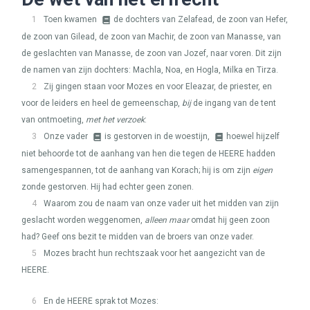
1
Toen kwamen
de dochters van Zelafead, de zoon van Hefer,
de zoon van Gilead, de zoon van Machir, de zoon van Manasse, van
de geslachten van Manasse, de zoon van Jozef, naar voren. Dit zijn
de namen van zijn dochters: Machla, Noa, en Hogla, Milka en Tirza.
2
Zij gingen staan voor Mozes en voor Eleazar, de priester, en
voor de leiders en heel de gemeenschap,
bij
de ingang van de tent
van ontmoeting,
met het verzoek
:
3
Onze vader
is gestorven in de woestijn,
hoewel hijzelf
niet behoorde tot de aanhang van hen die tegen de
HEERE
hadden
samengespannen, tot de aanhang van Korach; hij is om zijn
eigen
zonde gestorven. Hij had echter geen zonen.
4
Waarom zou de naam van onze vader uit het midden van zijn
geslacht worden weggenomen,
alleen maar
omdat hij geen zoon
had? Geef ons bezit te midden van de broers van onze vader.
5
Mozes bracht hun rechtszaak voor het aangezicht van de
HEERE
.
6
En de
HEERE
sprak tot Mozes: