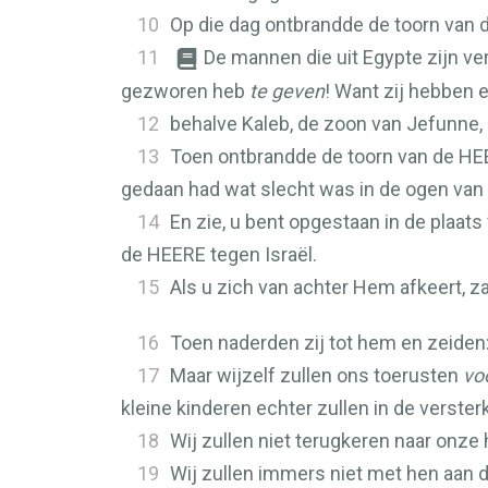
10
Op die dag ontbrandde de toorn van 
11
De mannen die uit Egypte zijn ver
gezworen heb
te geven
! Want zij hebben e
12
behalve Kaleb, de zoon van Jefunne,
13
Toen ontbrandde de toorn van de
HE
gedaan had wat slecht was in de ogen van
14
En zie, u bent opgestaan in de plaa
de
HEERE
tegen Israël.
15
Als u zich van achter Hem afkeert, zal
16
Toen naderden zij tot hem en zeiden
17
Maar wijzelf zullen ons toerusten
voo
kleine kinderen echter zullen in de verste
18
Wij zullen niet terugkeren naar onze h
19
Wij zullen immers niet met hen aan de