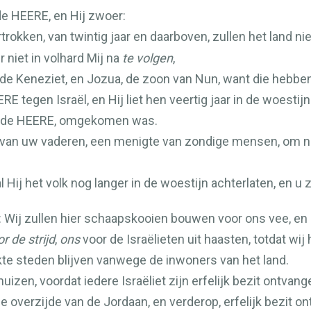
de
HEERE
, en Hij zwoer:
trokken, van twintig jaar en daarboven, zullen het land ni
r niet in volhard Mij na
te volgen
,
 de Keneziet, en Jozua, de zoon van Nun, want die hebbe
ERE
tegen Israël, en Hij liet hen veertig jaar in de woesti
 de
HEERE
, omgekomen was.
ts van uw vaderen, een menigte van zondige mensen, om n
 Hij het volk nog langer in de woestijn achterlaten, en u zu
: Wij zullen hier schaapskooien bouwen voor ons vee, en
r de strijd
,
ons
voor de Israëlieten uit haasten, totdat wi
rkte steden blijven vanwege de inwoners van het land.
uizen, voordat iedere Israëliet zijn erfelijk bezit ontvang
 overzijde van de Jordaan, en verderop, erfelijk bezit ont