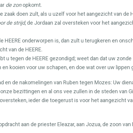
aar
de zon
opkomt.
 zaak doen zult, als u uzelf voor het aangezicht van de
or de strijd
, de Jordaan zal oversteken voor het aangezi
de
HEERE
onderworpen is, dan zult u terugkeren en onsch
zicht van de
HEERE
.
ebt u tegen de
HEERE
gezondigd; weet dan dat uw zonde u
 en kooien voor uw schapen, en doe wat over uw lippen 
d en de nakomelingen van Ruben tegen Mozes: Uw dienar
nze bezittingen en al ons vee zullen in de steden van Gil
oversteken, ieder die toegerust is voor het aangezicht v
dracht aan de priester Eleazar, aan Jozua, de zoon van 