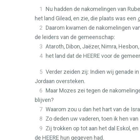
1
Nu hadden de nakomelingen van Ruben
het land Gilead, en zie, die plaats was een
2
Daarom kwamen de nakomelingen van G
de leiders van de gemeenschap:
3
Ataroth, Dibon, Jaëzer, Nimra, Hesbon,
4
het land dat de
HEERE
voor de gemeens
5
Verder zeiden zij: Indien wij genade i
Jordaan oversteken.
6
Maar Mozes zei tegen de nakomelingen 
blijven?
7
Waarom zou u dan het hart van de Isra
8
Zo deden uw vaderen, toen ik hen van
9
Zij trokken op tot aan het dal Eskol, e
de
HEERE
hun gegeven had.