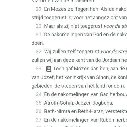
stammen van de Israëlieten.
29
En Mozes zei tegen hen: Als de nako
strijd toegerust is, voor het aangezicht va
30
Maar als zij níet toegerust
voor de str
31
De nakomelingen van Gad en de nak
doen.
32
Wij zullen zelf toegerust
voor de stri
zullen wij aan deze kant van de Jordaan h
33
Toen gaf Mozes aan hen, aan de
van Jozef, het koninkrijk van Sihon, de ko
gebieden, de steden van het land rondom.
34
En de nakomelingen van Gad herbouwd
35
Atroth-Sofan, Jaëzer, Jogbeha,
36
Beth-Nimra en Beth-Haran, versterk
37
En de nakomelingen van Ruben herbo