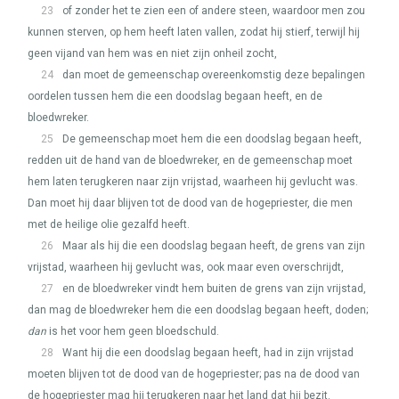
23
of zonder het te zien een of andere steen, waardoor men zou
kunnen sterven, op hem heeft laten vallen, zodat hij stierf, terwijl hij
geen vijand van hem was en niet zijn onheil zocht,
24
dan moet de gemeenschap overeenkomstig deze bepalingen
oordelen tussen hem die een doodslag begaan heeft, en de
bloedwreker.
25
De gemeenschap moet hem die een doodslag begaan heeft,
redden uit de hand van de bloedwreker, en de gemeenschap moet
hem laten terugkeren naar zijn vrijstad, waarheen hij gevlucht was.
Dan moet hij daar blijven tot de dood van de hogepriester, die men
met de heilige olie gezalfd heeft.
26
Maar als hij die een doodslag begaan heeft, de grens van zijn
vrijstad, waarheen hij gevlucht was, ook maar even overschrijdt,
27
en de bloedwreker vindt hem buiten de grens van zijn vrijstad,
dan mag de bloedwreker hem die een doodslag begaan heeft, doden;
dan
is het voor hem geen bloedschuld.
28
Want hij die een doodslag begaan heeft, had in zijn vrijstad
moeten blijven tot de dood van de hogepriester; pas na de dood van
de hogepriester mag hij terugkeren naar het land dat hij bezit.