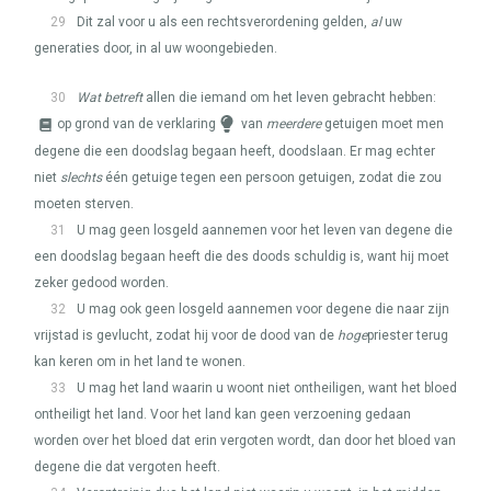
29
Dit zal voor u als een rechtsverordening gelden,
al
uw
generaties door, in al uw woongebieden.
30
Wat betreft
allen die iemand om het leven gebracht hebben:
op grond van de verklaring
van
meerdere
getuigen moet men
degene die een doodslag begaan heeft, doodslaan. Er mag echter
niet
slechts
één getuige tegen een persoon getuigen, zodat die zou
moeten sterven.
31
U mag geen losgeld aannemen voor het leven van degene die
een doodslag begaan heeft die des doods schuldig is, want hij moet
zeker gedood worden.
32
U mag ook geen losgeld aannemen voor degene die naar zijn
vrijstad is gevlucht, zodat hij voor de dood van de
hoge
priester terug
kan keren om in het land te wonen.
33
U mag het land waarin u woont niet ontheiligen, want het bloed
ontheiligt het land. Voor het land kan geen verzoening gedaan
worden over het bloed dat erin vergoten wordt, dan door het bloed van
degene die dat vergoten heeft.