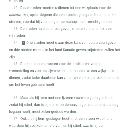
vluchten.
12
Deze steden moeten u dienen tot een wijkplaats voor de
bloed
wreker, opdat degene die een doodslag begaan heeft, niet zal
sterven, voordat hij voor de gemeenschap heeft terechtgestaan.
13
De steden nu die u moet geven, moeten u dienen tot zes
vrijsteden.
14
Drie steden moet u aan deze kant van de Jordaan geven
en drie steden moet u in het land Kanaän geven; vrijsteden zullen het
zijn.
15
Die zes steden moeten voor de Israëlieten, voor de
vreemdeling en voor de bijwoner in hun midden tot een wijkplaats
dienen, zodat ieder daarheen kan vluchten die zonder opzet iemand
om het leven gebracht heeft.
16
Maar als hij hem met een ijzeren voorwerp geslagen heeft,
zodat hij stierf, dan is hij een moordenaar; degene die een doodslag
begaan heeft, moet zeker gedood worden.
17
Ook als hij hem geslagen heeft met een steen
in
de hand,
waardoor hij zou kunnen sterven, en hij stierf,
dan
is hij een