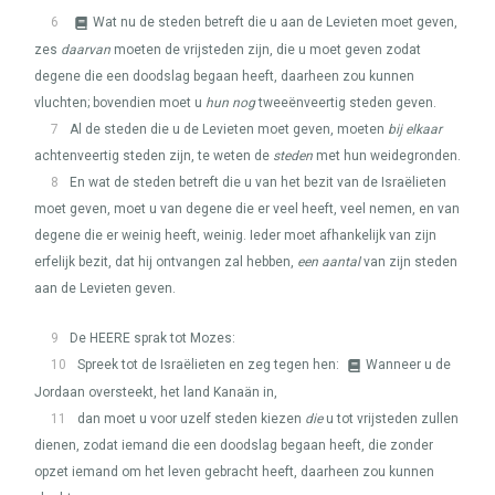
6
Wat nu de steden betreft die u aan de Levieten moet geven,
zes
daarvan
moeten de vrijsteden zijn, die u moet geven zodat
degene die een doodslag begaan heeft, daarheen zou kunnen
vluchten; bovendien moet u
hun nog
tweeënveertig steden geven.
7
Al de steden die u de Levieten moet geven, moeten
bij elkaar
achtenveertig steden zijn, te weten de
steden
met hun weidegronden.
8
En wat de steden betreft die u van het bezit van de Israëlieten
moet geven, moet u van degene die er veel heeft, veel nemen, en van
degene die er weinig heeft, weinig. Ieder moet afhankelijk van zijn
erfelijk bezit, dat hij ontvangen zal hebben,
een aantal
van zijn steden
aan de Levieten geven.
9
De
HEERE
sprak tot Mozes:
10
Spreek tot de Israëlieten en zeg tegen hen:
Wanneer u de
Jordaan oversteekt, het land Kanaän in,
11
dan moet u voor uzelf steden kiezen
die
u tot vrijsteden zullen
dienen, zodat iemand die een doodslag begaan heeft, die zonder
opzet iemand om het leven gebracht heeft, daarheen zou kunnen