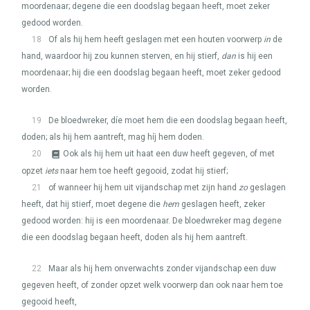
moordenaar; degene die een doodslag begaan heeft, moet zeker
gedood worden.
18
Of als hij hem heeft geslagen met een houten voorwerp
in
de
hand, waardoor hij zou kunnen sterven, en hij stierf,
dan
is hij een
moordenaar; hij die een doodslag begaan heeft, moet zeker gedood
worden.
19
De bloedwreker, díe moet hem die een doodslag begaan heeft,
doden; als hij hem aantreft, mag híj hem doden.
20
Ook als hij hem uit haat een duw heeft gegeven, of met
opzet
iets
naar hem toe heeft gegooid, zodat hij stierf;
21
of wanneer hij hem uit vijandschap met zijn hand
zo
geslagen
heeft, dat hij stierf, moet degene die
hem
geslagen heeft, zeker
gedood worden: hij is een moordenaar. De bloedwreker mag degene
die een doodslag begaan heeft, doden als hij hem aantreft.
22
Maar als hij hem onverwachts zonder vijandschap een duw
gegeven heeft, of zonder opzet welk voorwerp dan ook naar hem toe
gegooid heeft,