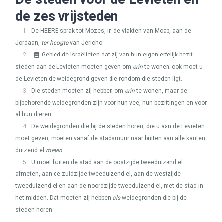
de zes vrijsteden
1
De
HEERE
sprak tot Mozes, in de vlakten van Moab, aan de
Jordaan,
ter hoogte
van Jericho:
2
Gebied de Israëlieten dat zij van hun eigen erfelijk bezit
steden aan de Levieten moeten geven om
erin
te wonen; ook moet u
de Levieten de weidegrond geven die rondom die steden ligt.
3
Die steden moeten zij hebben om
erin
te wonen, maar de
bijbehorende weidegronden zijn voor hun vee, hun bezittingen en voor
al hun dieren.
4
De weidegronden die bij de steden horen, die u aan de Levieten
moet geven, moeten vanaf de stadsmuur naar buiten aan alle kanten
duizend el
meten
.
5
U moet buiten de stad aan de oostzijde tweeduizend el
afmeten, aan de zuidzijde tweeduizend el, aan de westzijde
tweeduizend el en aan de noordzijde tweeduizend el, met de stad in
het midden. Dat moeten zij hebben
als
weidegronden die bij de
steden horen.