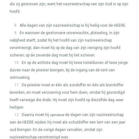
als zij gestorven zijn, want het nazireeërschap van zijn God is op zijn
hoofd.
8
Alle dagen van zijn nazireeërschap is hij heilig voor de
HEERE
.
9
En wanneer de gestorvene onverwachts, plotseling, in zijn
nabijheid sterft, zodat hij het hoofd van zijn nazireeërschap
verontreinigt, dan moet hij op de dag van zijn reiniging zijn hoofd
scheren; op de zevende dag moet hij het scheren.
10
En op de achtste dag moet hij twee tortelduiven of twee jonge
duiven naar de priester brengen, bij de ingang van de tent van
ontmoeting.
11
De priester moet er één als zondoffer en één als brandoffer
bereiden, en moet verzoening voor hem doen, omdat hij gezondigd
heeft vanwege die dode. Hij moet zijn hoofd op diezelfde dag
weer
heiligen.
12
Daarna moet hij
opnieuw
de dagen van zijn nazireeërschap
aan de
HEERE
wijden; hij moet als schuldoffer een lam van een jaar
oud brengen. En de vorige dagen vervallen, omdat zijn
nazireeërschap verontreinigd was.