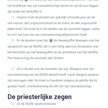
het hoofdhaar van zijn nazireeërschap nemen en op het vuur leggen
dat onder het dankoffer is.
19
Daarna moet de priester een gekookt schouder
stuk
van de
ram nemen, één ongezuurd brood uit de mand, en één ongezuurde
platte koek. Die moet hij in de handen van de nazireeër leggen, nadat
hij zich
het haar
van zijn nazireeërschap afgeschoren heeft.
20
En de priester moet die
als beweegoffer bewegen voor het
aangezicht van de
HEERE
; het is een heilig
deel
voor de priester, met
het borststuk van het beweegoffer en de achterbout van het hefoffer.
Pas daarna mag de nazireeër wijn drinken.
21
Dit is de wet voor de nazireeër, die zijn offergave voor zijn
nazireeërschap aan de
HEERE
beloofd heeft, naast datgene waartoe
zijn vermogen reikt. Hij moet zo handelen volgens de gelofte die hij
gedaan heeft, overeenkomstig de wet van zijn nazireeërschap.
De priesterlijke zegen
22
En de
HEERE
sprak tot Mozes: