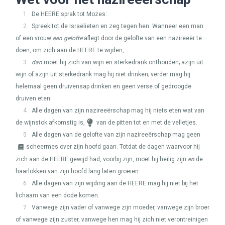
1
De
HEERE
sprak tot Mozes:
2
Spreek tot de Israëlieten en zeg tegen hen: Wanneer een man
of een vrouw
een gelofte
aflegt door de gelofte van een nazireeër te
doen, om zich aan de
HEERE
te wijden,
3
dan
moet hij zich van wijn en sterkedrank onthouden; azijn uit
wijn of azijn uit sterkedrank mag hij niet drinken; verder mag hij
helemaal geen druivensap drinken en geen verse of gedroogde
druiven eten.
4
Alle dagen van zijn nazireeërschap mag hij niets eten wat van
de wijnstok afkomstig is,
van de pitten tot en met de velletjes.
5
Alle dagen van de gelofte van zijn nazireeërschap mag geen
scheermes over zijn hoofd gaan. Totdat de dagen waarvoor hij
zich aan de
HEERE
gewijd had, voorbij zijn, moet hij heilig zijn
en
de
haarlokken van zijn hoofd lang laten groeien.
6
Alle dagen van zijn wijding aan de
HEERE
mag hij niet bij het
lichaam van een dode komen.
7
Vanwege zijn vader of vanwege zijn moeder, vanwege zijn broer
of vanwege zijn zuster, vanwege hen mag hij zich niet verontreinigen