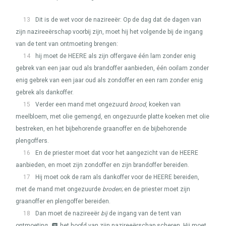
13
Dit is de wet voor de nazireeër: Op de dag dat de dagen van
zijn nazireeërschap voorbij zijn, moet hij het volgende bij de ingang
van de tent van ontmoeting brengen:
14
hij moet de
HEERE
als zijn offergave één lam zonder enig
gebrek van een jaar oud als brandoffer aanbieden, één ooilam zonder
enig gebrek van een jaar oud als zondoffer en een ram zonder enig
gebrek als dankoffer.
15
Verder een mand met ongezuurd
brood
, koeken van
meelbloem, met olie gemengd, en ongezuurde platte koeken met olie
bestreken, en het bijbehorende graanoffer en de bijbehorende
plengoffers.
16
En de priester moet dat voor het aangezicht van de
HEERE
aanbieden, en moet zijn zondoffer en zijn brandoffer bereiden.
17
Hij moet ook de ram als dankoffer voor de
HEERE
bereiden,
met de mand met ongezuurde
broden
; en de priester moet zijn
graanoffer en plengoffer bereiden.
18
Dan moet de nazireeër
bij
de ingang van de tent van
ontmoeting
het hoofd van zijn nazireeërschap scheren. Hij moet