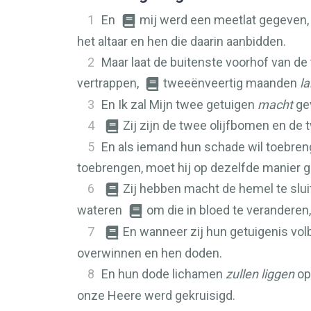
1
En
mij werd een meetlat gegeven, 
het altaar en hen die daarin aanbidden.
2
Maar laat de buitenste voorhof van de 
vertrappen,
tweeënveertig maanden
l
3
En Ik zal Mijn twee getuigen
macht
gev
4
Zij zijn de twee olijfbomen en de 
5
En als iemand hun schade wil toebren
toebrengen, moet hij op dezelfde manier 
6
Zij hebben macht de hemel te sluit
wateren
om die in bloed te veranderen, 
7
En wanneer zij hun getuigenis vol
overwinnen en hen doden.
8
En hun dode lichamen
zullen liggen
op
onze Heere werd gekruisigd.