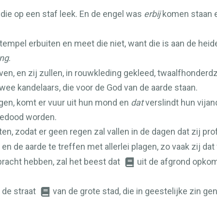
die op een staf leek. En de engel was
erbij
komen staan en
tempel erbuiten en meet die niet, want die is aan de heid
ang
.
en, en zij zullen, in rouwkleding gekleed, twaalfhonder
twee kandelaars, die voor de God van de aarde staan.
gen, komt er vuur uit hun mond en
dat
verslindt hun vija
gedood worden.
en, zodat er geen regen zal vallen in de dagen dat zij pr
en de aarde te treffen met allerlei plagen, zo vaak zij dat 
bracht hebben, zal het beest dat
uit de afgrond opkom
 de straat
van de grote stad, die in geestelijke zin