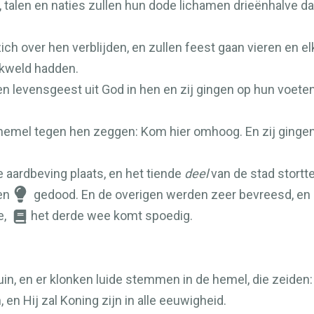
 talen en naties zullen hun dode lichamen drieënhalve dag
 zich over hen verblijden, en zullen feest gaan vieren en
kweld hadden.
n levensgeest uit God in hen en zij gingen op hun voeten
e hemel tegen hen zeggen: Kom hier omhoog. En zij ginge
e aardbeving plaats, en het tiende
deel
van de stad stortte
en
gedood. En de overigen werden zeer bevreesd, en 
e,
het derde wee komt spoedig.
in, en er klonken luide stemmen in de hemel, die zeiden: 
en Hij zal Koning zijn in alle eeuwigheid.