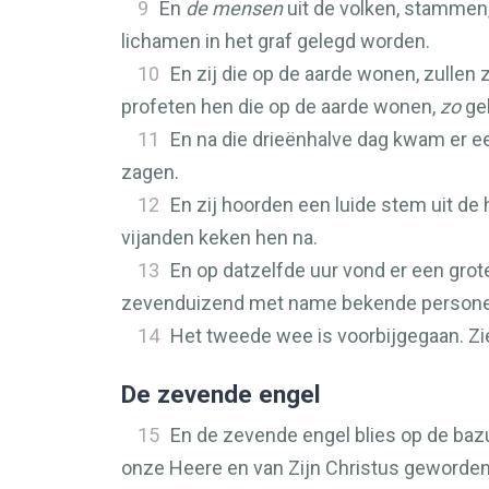
9
En
de mensen
uit de volken, stammen,
lichamen in het graf gelegd worden.
10
En zij die op de aarde wonen, zullen
profeten hen die op de aarde wonen,
zo
ge
11
En na die drieënhalve dag kwam er ee
zagen.
12
En zij hoorden een luide stem uit d
vijanden keken hen na.
13
En op datzelfde uur vond er een grot
zevenduizend met name bekende person
14
Het tweede wee is voorbijgegaan. Zi
De zevende engel
15
En de zevende engel blies op de bazu
onze Heere en van Zijn Christus geworden, 