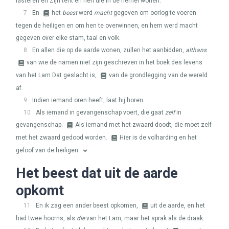
lasteren en Zijn tent en hen die in de hemel wonen.
7
En
het
beest
werd
macht
gegeven om oorlog te voeren
tegen de heiligen en om hen te overwinnen, en hem werd macht
gegeven over elke stam, taal en volk.
8
En allen die op de aarde wonen, zullen het aanbidden,
althans
van wie de namen niet zijn geschreven in het boek des levens
van het Lam Dat geslacht is,
van de grondlegging van de wereld
af.
9
Indien iemand oren heeft, laat hij horen.
10
Als iemand in gevangenschap voert, die gaat
zelf
in
gevangenschap.
Als iemand met het zwaard doodt, die moet zelf
met het zwaard gedood worden.
Hier is de volharding en het
geloof van de heiligen.
Het beest dat uit de aarde
opkomt
11
En ik zag een ander beest opkomen,
uit de aarde, en het
had twee hoorns, als
die
van het Lam, maar het sprak als de draak.