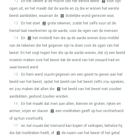
12
En het oefent al de macht van het eerste beest
voor zijn
ogen uit, en het maakt dat de aarde en zij die er wonen het eerste
beest aanbidden, waarvan de
dodelijke wond genezen was.
13
En het doet
grote tekenen, zodat het zelfs vuur uit de
hemel laat neerkomen op de aarde, voor de ogen van de mensen.
14
En
het misleidt hen die op de aarde wonen door middel
van de tekenen die het gegeven zijn te doen voor de ogen van het
beest. En het zegt tegen hen die op de aarde wonen, dat zij een beeld
moeten maken voor het beest dat de wond van het zwaard had en
weer
levend werd.
15
En hem werd
macht
gegeven om een geest te geven aan het
beeld van het beest, opdat het beeld van het beest zelfs zou spreken,
en zou maken dat allen die
het beeld van het beest niet zouden
aanbidden, gedood zouden worden.
16
En het maakt dat men aan allen, kleinen en groten, rijken en
armen, vrijen en slaven
een merkteken geeft op hun rechterhand
of op hun voorhoofd,
17
en
het maakt
dat niemand kan kopen of verkopen, behalve hij
die dat merkteken heeft, of
de naam van het beest of het getal