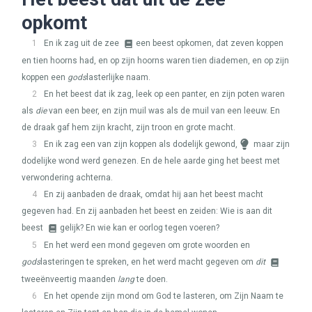
opkomt
1
En ik zag uit de zee
een beest opkomen, dat zeven koppen
en tien hoorns had, en op zijn hoorns waren tien diademen, en op zijn
koppen een
gods
lasterlijke naam.
2
En het beest dat ik zag, leek op een panter, en zijn poten waren
als
die
van een beer, en zijn muil was als de muil van een leeuw. En
de draak gaf hem zijn kracht, zijn troon en grote macht.
3
En ik zag een van zijn koppen als dodelijk gewond,
maar zijn
dodelijke wond werd genezen. En de hele aarde ging het beest met
verwondering achterna.
4
En zij aanbaden de draak, omdat hij aan het beest macht
gegeven had. En zij aanbaden het beest en zeiden: Wie is aan dit
beest
gelijk? En wie kan er oorlog tegen voeren?
5
En het werd een mond gegeven om grote woorden en
gods
lasteringen te spreken, en het werd macht gegeven om
dit
tweeënveertig maanden
lang
te doen.
6
En het opende zijn mond om God te lasteren, om Zijn Naam te