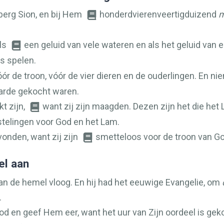
 berg Sion, en bij Hem
honderdvierenveertigduizend
m
als
een geluid van vele wateren en als het geluid van 
rs spelen.
ór de troon, vóór de vier dieren en de ouderlingen. En ni
aarde gekocht waren.
kt zijn,
want zij zijn maagden. Dezen zijn het die het
telingen voor God en het Lam.
onden, want zij zijn
smetteloos voor de troon van Go
el aan
aan de hemel vloog. En hij had het eeuwige Evangelie, om
.
God en geef Hem eer, want het uur van Zijn oordeel is g