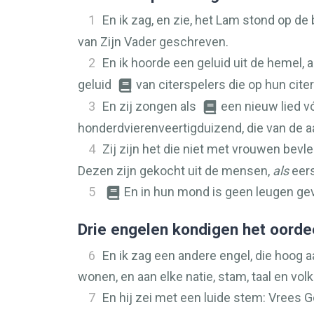
1
En ik zag, en zie, het Lam stond op de
van Zijn Vader geschreven.
2
En ik hoorde een geluid uit de hemel, 
geluid
van citerspelers die op hun cite
3
En zij zongen als
een nieuw lied vó
honderdvierenveertigduizend, die van de 
4
Zij zijn het die niet met vrouwen bevle
Dezen zijn gekocht uit de mensen,
als
eers
5
En in hun mond is geen leugen gev
Drie engelen kondigen het oorde
6
En ik zag een andere engel, die hoog 
wonen, en aan elke natie, stam, taal en volk
7
En hij zei met een luide stem: Vrees 