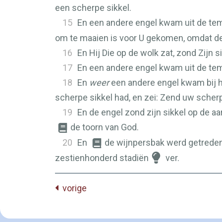
een scherpe sikkel.
15
En een andere engel kwam uit de tem
om te maaien is voor U gekomen, omdat de 
16
En Hij Die op de wolk zat, zond Zijn 
17
En een andere engel kwam uit de tempe
18
En
weer
een andere engel kwam bij he
scherpe sikkel had, en zei: Zend uw scherp
19
En de engel zond zijn sikkel op de a
de toorn van God.
20
En
de wijnpersbak werd getreden 
zestienhonderd stadiën
ver.
vorige