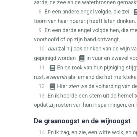
aarde, de zee en de waterbronnen gemaakt
8
En een andere engel volgde, die zei:
toorn van haar hoererij heeft laten drinken.
9
En een derde engel volgde hen, die met
voorhoofd of op zijn hand ontvangt,
10
dan
zal hij ook drinken van de wijn 
gepijnigd worden
in vuur en zwavel vo
11
En de rook van hun pijniging stij
rust,
evenmin
als iemand die het merkteke
12
Hier
zien we
de volharding van de
13
En ik hoorde een stem uit de hemel te
opdat zij rusten van hun inspanningen, en
De graanoogst en de wijnoogst
14
En ik zag, en zie, een witte wolk, en