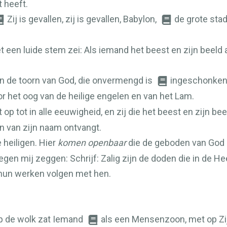
 heeft.
Zij is gevallen, zij is gevallen, Babylon,
de grote stad
 een luide stem zei: Als iemand het beest en zijn beeld 
van de toorn van God, die onvermengd is
ingeschonke
or het oog van de heilige engelen en van het Lam.
gt op tot in alle eeuwigheid, en zij die het beest en zijn
n van zijn naam ontvangt.
 heiligen. Hier
komen openbaar
die de geboden van God e
gen mij zeggen: Schrijf: Zalig zijn de doden die in de He
 hun werken volgen met hen.
 op de wolk zat Iemand
als een Mensenzoon, met op Zij