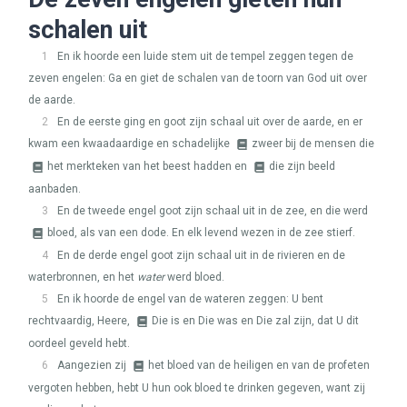
schalen uit
1
En ik hoorde een luide stem uit de tempel zeggen tegen de
zeven engelen: Ga en giet de schalen van de toorn van God uit over
de aarde.
2
En de eerste ging en goot zijn schaal uit over de aarde, en er
kwam een kwaadaardige en schadelijke
zweer bij de mensen die
het merkteken van het beest hadden en
die zijn beeld
aanbaden.
3
En de tweede engel goot zijn schaal uit in de zee, en die werd
bloed, als van een dode. En elk levend wezen in de zee stierf.
4
En de derde engel goot zijn schaal uit in de rivieren en de
waterbronnen, en het
water
werd bloed.
5
En ik hoorde de engel van de wateren zeggen: U bent
rechtvaardig, Heere,
Die is en Die was en Die zal zijn, dat U dit
oordeel geveld hebt.
6
Aangezien zij
het bloed van de heiligen en van de profeten
vergoten hebben, hebt U hun ook bloed te drinken gegeven, want zij