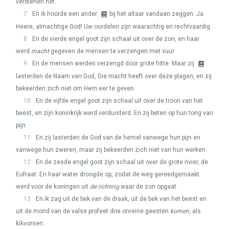
verdienen het.
7
En ik hoorde een ander
bij het altaar vandaan zeggen: Ja
Heere, almachtige God! Uw oordelen zijn waarachtig en rechtvaardig.
8
En de vierde engel goot zijn schaal uit over de zon, en haar
werd
macht
gegeven de mensen te verzengen met vuur.
9
En de mensen werden verzengd door grote hitte. Maar zij
lasterden de Naam van God, Die macht heeft over deze plagen, en zij
bekeerden zich niet om Hem eer te geven.
10
En de vijfde engel goot zijn schaal uit over de troon van het
beest, en zijn koninkrijk werd verduisterd. En zij beten op hun tong van
pijn.
11
En zij lasterden de God van de hemel vanwege hun pijn en
vanwege hun zweren, maar zij bekeerden zich niet van hun werken.
12
En de zesde engel goot zijn schaal uit over de grote rivier, de
Eufraat. En haar water droogde op, zodat de weg gereedgemaakt
werd voor de koningen uit
de richting
waar de zon opgaat.
13
En ik zag uit de bek van de draak, uit de bek van het beest en
uit de mond van de valse profeet drie onreine geesten
komen
, als
kikvorsen.