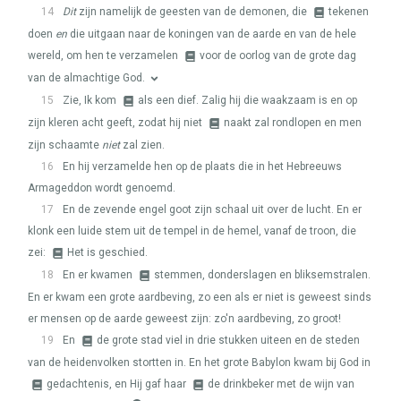
14
Dit
zijn namelijk de geesten van de demonen, die
tekenen
doen
en
die uitgaan naar de koningen van de aarde en van de hele
wereld, om hen te verzamelen
voor de oorlog van de grote dag
van de almachtige God.
15
Zie, Ik kom
als een dief. Zalig hij die waakzaam is en op
zijn kleren acht geeft, zodat hij niet
naakt zal rondlopen en men
zijn schaamte
niet
zal zien.
16
En hij verzamelde hen op de plaats die in het Hebreeuws
Armageddon wordt genoemd.
17
En de zevende engel goot zijn schaal uit over de lucht. En er
klonk een luide stem uit de tempel in de hemel, vanaf de troon, die
zei:
Het is geschied.
18
En er kwamen
stemmen, donderslagen en bliksemstralen.
En er kwam een grote aardbeving, zo een als er niet is geweest sinds
er mensen op de aarde geweest zijn: zo'n aardbeving, zo groot!
19
En
de grote stad viel in drie stukken uiteen en de steden
van de heidenvolken stortten in. En het grote Babylon kwam bij God in
gedachtenis, en Hij gaf haar
de drinkbeker met de wijn van