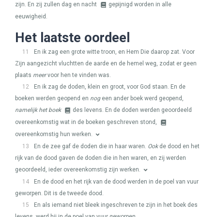
zijn. En zij zullen dag en nacht
gepijnigd worden in alle
eeuwigheid.
Het laatste oordeel
11
En ik zag een grote witte troon, en Hem Die daarop zat. Voor
Zijn aangezicht vluchtten de aarde en de hemel weg, zodat er geen
plaats
meer
voor hen te vinden was.
12
En ik zag de doden, klein en groot, voor God staan. En de
boeken werden geopend en
nog
een ander boek werd geopend,
namelijk het boek
des levens. En de doden werden geoordeeld
overeenkomstig wat in de boeken geschreven stond,
overeenkomstig hun werken.
13
En de zee gaf de doden die in haar waren.
Ook
de dood en het
rijk van de dood gaven de doden die in hen waren, en zij werden
geoordeeld, ieder overeenkomstig zijn werken.
14
En de dood en het rijk van de dood werden in de poel van vuur
geworpen. Dit is de tweede dood.
15
En als iemand niet bleek ingeschreven te zijn in het boek des
levens, werd hij in de poel van vuur geworpen.