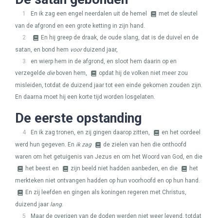
1
En ik zag een engel neerdalen uit de hemel
met de sleutel
van de afgrond en een grote ketting in zijn hand.
2
En hij greep de draak, de oude slang, dat is de duivel en de
satan, en bond hem
voor
duizend jaar,
3
en wierp hem in de afgrond, en sloot hem daarin op en
verzegelde
die
boven hem,
opdat hij de volken niet meer zou
misleiden, totdat de duizend jaar tot een einde gekomen zouden zijn.
En daarna moet hij een korte tijd worden losgelaten.
De eerste opstanding
4
En ik zag tronen, en zij gingen daarop zitten,
en het oordeel
werd hun gegeven. En
ik zag
de zielen van hen die onthoofd
waren om het getuigenis van Jezus en om het Woord van God, en die
het beest en
zijn beeld niet hadden aanbeden, en die
het
merkteken niet ontvangen hadden op hun voorhoofd en op hun hand.
En zij leefden en gingen als koningen regeren met Christus,
duizend jaar
lang
.
5
Maar de overigen van de doden werden niet weer levend, totdat