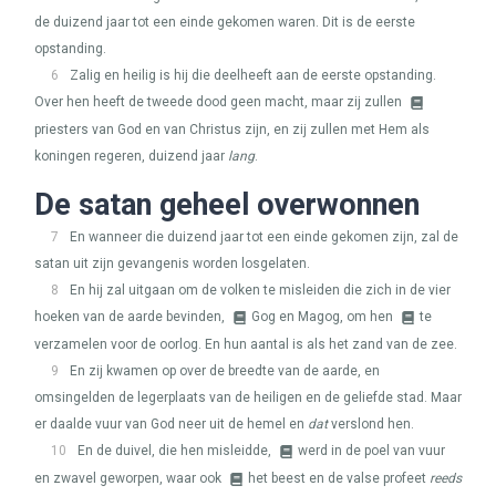
de duizend jaar tot een einde gekomen waren. Dit is de eerste
opstanding.
6
Zalig en heilig is hij die deelheeft aan de eerste opstanding.
Over hen heeft de tweede dood geen macht, maar zij zullen
priesters van God en van Christus zijn, en zij zullen met Hem als
koningen regeren, duizend jaar
lang
.
De satan geheel overwonnen
7
En wanneer die duizend jaar tot een einde gekomen zijn, zal de
satan uit zijn gevangenis worden losgelaten.
8
En hij zal uitgaan om de volken te misleiden die zich in de vier
hoeken van de aarde bevinden,
Gog en Magog, om hen
te
verzamelen voor de oorlog. En hun aantal is als het zand van de zee.
9
En zij kwamen op over de breedte van de aarde, en
omsingelden de legerplaats van de heiligen en de geliefde stad. Maar
er daalde vuur van God neer uit de hemel en
dat
verslond hen.
10
En de duivel, die hen misleidde,
werd in de poel van vuur
en zwavel geworpen, waar ook
het beest en de valse profeet
reeds