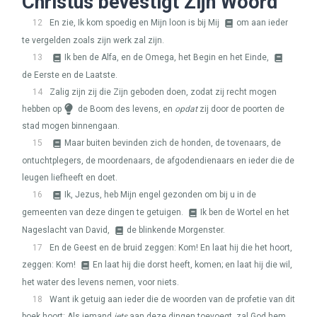
Christus bevestigt Zijn Woord
12
En zie, Ik kom spoedig en Mijn loon is bij Mij
om aan ieder
te vergelden zoals zijn werk zal zijn.
13
Ik ben de Alfa, en de Omega, het Begin en het Einde,
de Eerste en de Laatste.
14
Zalig zijn zij die Zijn geboden doen, zodat zij recht mogen
hebben op
de Boom des levens, en
opdat
zij door de poorten de
stad mogen binnengaan.
15
Maar buiten bevinden zich de honden, de tovenaars, de
ontuchtplegers, de moordenaars, de afgodendienaars en ieder die de
leugen liefheeft en doet.
16
Ik, Jezus, heb Mijn engel gezonden om bij u in de
gemeenten van deze dingen te getuigen.
Ik ben de Wortel en het
Nageslacht van David,
de blinkende Morgenster.
17
En de Geest en de bruid zeggen: Kom! En laat hij die het hoort,
zeggen: Kom!
En laat hij die dorst heeft, komen; en laat hij die wil,
het water des levens nemen, voor niets.
18
Want ik getuig aan ieder die de woorden van de profetie van dit
boek hoort: Als iemand
iets
aan deze dingen toevoegt, zal God hem