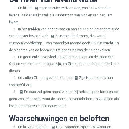
1
En hij liet
mij een zuivere rivier zien, van het water des
levens, helder als kristal, die uit de troon van God en van het Lam
kwam.
2
In het midden van haar straat en aan de ene en de andere zijde
van de rivier bevond zich
de Boom des levens, die twaalf
vruchten voortbrengt – van maand tot maand geeft Hij Zijn vrucht. En
de bladeren van de boom
zijn
tot genezing van de heidenvolken.
3
En geen enkele vervloeking zal er meer zijn. En de troon van
God en van het Lam zal daar zijn, en Zijn dienstknechten zullen Hem
dienen,
4
en zullen Zijn aangezicht zien, en
Zijn Naam zal op hun
voorhoofd zijn.
5
En daar zal geen nacht zijn, en zij hebben geen lamp en ook
geen zonlicht nodig, want de Heere God verlicht hen. En zij zullen als
koningen regeren in alle eeuwigheid.
Waarschuwingen en beloften
6
En hij zei tegen mij:
Deze woorden zijn betrouwbaar en