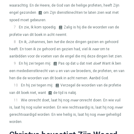
waarachtig. En de Heere, de God van de heilige profeten, heeft Zijn
engel gezonden
om Zijn dienstknechten te laten zien wat met
spoed moet gebeuren.
7
En zie, Ik kom spoedig.
Zalig is hij die de woorden van de
profetie van dit boek in acht neemt.
8
En ik, Johannes, ben
het
die deze dingen gezien en gehoord
heeft. En toen ik ze gehoord en gezien had, viel ik
neer
om te
aanbidden voor de voeten van de engel die mij deze dingen liet zien.
9
En hij zei tegen mij:
Pas op dat u dat niet
doet
! Want ik ben
een mededienstknecht van u en van uw broeders, de profeten, en van
hen die de woorden van dit boek in acht nemen. Aanbid God.
10
En hij zei tegen mij:
Verzegel de woorden van de profetie
van dit boek niet, want
de tijd is nabij.
11
Wie onrecht doet, laat hij nog
meer
onrecht doen. En wie vuil
is, laat hij nog vuiler worden. En wie rechtvaardig is, laat hij nog
meer
gerechtvaardigd worden. En wie heilig is, laat hij nog
meer
geheiligd
worden.