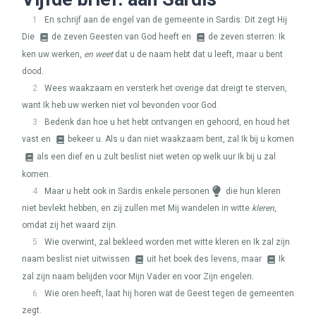
1
En schrijf aan de engel van de gemeente in Sardis: Dit zegt Hij
Die
de zeven Geesten van God heeft en
de zeven sterren: Ik
ken uw werken,
en weet
dat u de naam hebt dat u leeft, maar u bent
dood.
2
Wees waakzaam en versterk het overige dat dreigt te sterven,
want Ik heb uw werken niet vol bevonden voor God.
3
Bedenk dan hoe u het hebt ontvangen en gehoord, en houd het
vast en
bekeer u. Als u dan niet waakzaam bent, zal Ik bij u komen
als een dief en u zult beslist niet weten op welk uur Ik bij u zal
komen.
4
Maar u hebt ook in Sardis enkele personen
die hun kleren
niet bevlekt hebben, en zij zullen met Mij wandelen in witte
kleren
,
omdat zij het waard zijn.
5
Wie overwint, zal bekleed worden met witte kleren en Ik zal zijn
naam beslist niet uitwissen
uit het boek des levens, maar
Ik
zal zijn naam belijden voor Mijn Vader en voor Zijn engelen.
6
Wie oren heeft, laat hij horen wat de Geest tegen de gemeenten
zegt.