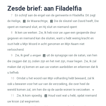
Zesde brief: aan Filadelfia
7
En schrijf aan de engel van de gemeente in Filadelfia: Dit zegt
de Heilige,
de Waarachtige,
Die de sleutel van David heeft, Die
opent en niemand sluit, en Hij sluit en niemand opent:
8
Ik ken uw werken. Zie, Ik heb voor uw
ogen
een geopende deur
gegeven en niemand kan die sluiten, want u hebt weinig kracht en
toch
hebt u Mijn Woord in acht genomen en Mijn Naam niet
verloochend.
9
Zie, Ik geef
u enigen
uit de synagoge van de satan, van hen
die zeggen dat zij Joden zijn en het niet zijn, maar liegen. Zie, Ik zal
maken dat zij komen en aan uw voeten aanbidden en erkennen dat Ik
u liefheb.
10
Omdat u het woord van Mijn volharding hebt bewaard, zal Ik
ook u bewaren voor het uur van de verzoeking, die over heel de
wereld komen zal, om hen die op de aarde wonen te verzoeken.
11
Zie, Ik kom spoedig.
Houd vast wat u hebt, opdat niemand
uw kroon zal wegnemen.