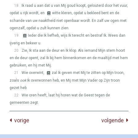
18
Ik raad u aan dat u van Mij goud koopt, gelouterd door het vuur,
opdat u rijk wordt, en
witte kleren, opdat u bekleed bent en de
schande van uw naaktheid niet openbaar wordt. En zalf uw ogen met
ogenzalf, opdat u zult kunnen zien.
19
Ieder die Ik liefheb, wijs Ik terecht en bestraf Ik. Wees dan
ijverig en bekeer u.
20
Zie, Ik sta aan de deur en Ik klop. Als iemand Mijn stem hoort
en de deur opent, zal Ik bij hem binnenkomen en de maaltijd met hem
gebruiken, en hij met Mij.
21
Wie overwint,
zal Ik geven met Mij te zitten op Mijn troon,
zoals
ook
Ik overwonnen heb, en Mij met Mijn Vader op Zijn troon
gezet heb.
22
Wie oren heeft, laat hij horen wat de Geest tegen de
gemeenten zegt.
vorige
volgende