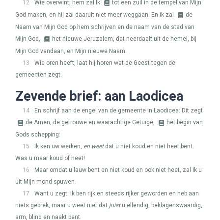
12
Wie overwint, hem zal Ik
tot een zuil in de tempel van Mijn
God maken, en hij zal daaruit niet meer weggaan. En Ik zal
de
Naam van Mijn God op hem schrijven en de naam van de stad van
Mijn God,
het nieuwe Jeruzalem, dat neerdaalt uit de hemel, bij
Mijn God vandaan, en Mijn nieuwe Naam.
13
Wie oren heeft, laat hij horen wat de Geest tegen de
gemeenten zegt.
Zevende brief: aan Laodicea
14
En schrijf aan de engel van de gemeente in Laodicea: Dit zegt
de Amen, de getrouwe en waarachtige Getuige,
het begin van
Gods schepping:
15
Ik ken uw werken,
en weet
dat u niet koud en niet heet bent.
Was u maar koud of heet!
16
Maar omdat u lauw bent en niet koud en ook niet heet, zal Ik u
uit Mijn mond spuwen.
17
Want u zegt: Ik ben rijk en steeds rijker geworden en heb aan
niets gebrek, maar u weet niet dat
juist
u ellendig, beklagenswaardig,
arm, blind en naakt bent.