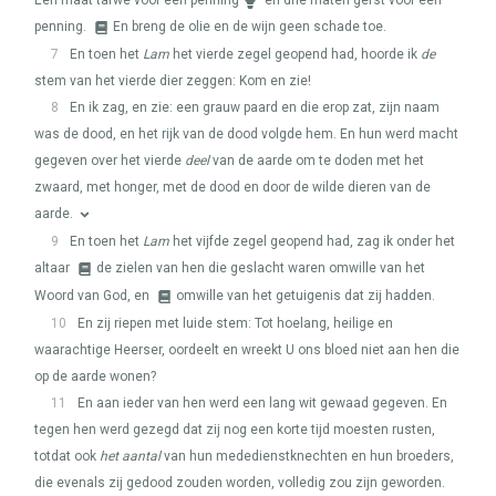
Een maat tarwe voor een penning
en drie maten gerst voor een
penning.
En breng de olie en de wijn geen schade toe.
7
En toen het
Lam
het vierde zegel geopend had, hoorde ik
de
stem van het vierde dier zeggen: Kom en zie!
8
En ik zag, en zie: een grauw paard en die erop zat, zijn naam
was de dood, en het rijk van de dood volgde hem. En hun werd macht
gegeven over het vierde
deel
van de aarde om te doden met het
zwaard, met honger, met de dood en door de wilde dieren van de
aarde.
9
En toen het
Lam
het vijfde zegel geopend had, zag ik onder het
altaar
de zielen van hen die geslacht waren omwille van het
Woord van God, en
omwille van het getuigenis dat zij hadden.
10
En zij riepen met luide stem: Tot hoelang, heilige en
waarachtige Heerser, oordeelt en wreekt U ons bloed niet aan hen die
op de aarde wonen?
11
En aan ieder van hen werd een lang wit gewaad gegeven. En
tegen hen werd gezegd dat zij nog een korte tijd moesten rusten,
totdat ook
het aantal
van hun mededienstknechten en hun broeders,
die evenals zij gedood zouden worden, volledig zou zijn geworden.