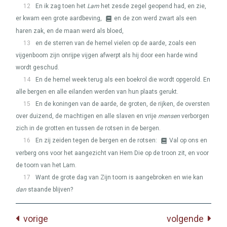
12
En ik zag toen het
Lam
het zesde zegel geopend had, en zie,
er kwam een grote aardbeving,
en de zon werd zwart als een
haren zak, en de maan werd als bloed,
13
en de sterren van de hemel vielen op de aarde, zoals een
vijgenboom zijn onrijpe vijgen afwerpt als hij door een harde wind
wordt geschud.
14
En de hemel week terug als een boekrol die wordt opgerold. En
alle bergen en alle eilanden werden van hun plaats gerukt.
15
En de koningen van de aarde, de groten, de rijken, de oversten
over duizend, de machtigen en alle slaven en vrije
mensen
verborgen
zich in de grotten en tussen de rotsen in de bergen.
16
En zij zeiden tegen de bergen en de rotsen:
Val op ons en
verberg ons voor het aangezicht van Hem Die op de troon zit, en voor
de toorn van het Lam.
17
Want de grote dag van Zijn toorn is aangebroken en wie kan
dan
staande blijven?
vorige
volgende