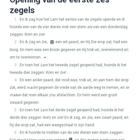
zegels
1
En ik zag hoe het Lam het eerste van de zegels opende en ik
hoorde een van de vier dieren met een stem
als
van een donderslag
zeggen: Kom en zie!
2
En ik zag en zie,
een wit paard, en Hij Die erop zat, had een
boog. En Hem was een kroon gegeven en Hij trok uit, overwinnend en
om te overwinnen.
3
En toen het
Lam
het tweede zegel geopend had, hoorde ik het
tweede dier zeggen: Kom en zie!
4
En een ander paard, dat rood was, trok uit, en aan hem die erop
zat, werd
macht
gegeven de vrede van de aarde weg te nemen, en
te
maken
dat men elkaar zou afslachten. En hem werd een groot
zwaard gegeven.
5
En toen het
Lam
het derde zegel geopend had, hoorde ik het
derde dier zeggen: Kom en zie! En ik zag, en zie, een zwart paard, en
hij die erop zat, had een weegschaal in zijn hand.
6
En ik hoorde te midden van de vier dieren een stem zeggen: