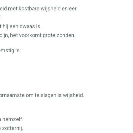
id met kostbare wijsheid en eer.
.
 hij een dwaas is.
cijn, het voorkomt grote zonden.
mstig is:
oornaamste om te slagen is wijsheid.
n hemzelf.
zotternij.