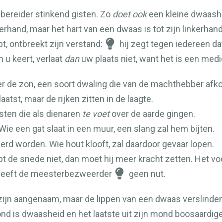
fbereider stinkend gisten. Zo
doet ook
een kleine dwaashe
terhand, maar het hart van een dwaas is tot zijn linkerhand
, ontbreekt zijn verstand:
hij zegt tegen iedereen dat
 u keert, verlaat
dan
uw plaats niet, want het is een medi
r de zon, een soort dwaling die van de machthebber afko
tst, maar de rijken zitten in de laagte.
sten die als dienaren
te voet
over de aarde gingen.
n. Wie een gat slaat in een muur, een slang zal hem bijten.
erd worden. Wie hout klooft, zal daardoor gevaar lopen.
jpt de snede niet, dan moet hij meer kracht zetten. Het v
, heeft de meesterbezweerder
geen nut.
zijn aangenaam, maar de lippen van een dwaas verslinde
nd is dwaasheid en het laatste uit zijn mond boosaardige 