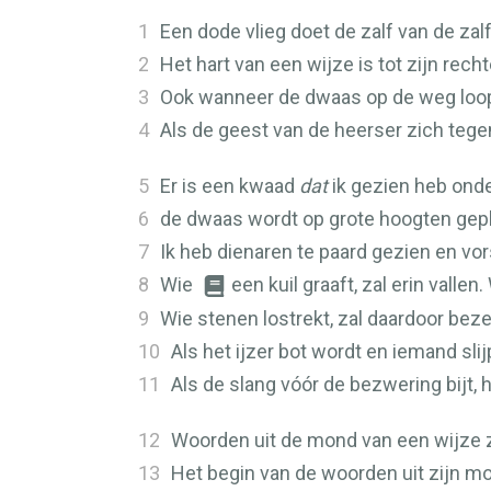
1
Een dode vlieg doet de zalf van de zal
2
Het hart van een wijze is tot zijn rech
3
Ook wanneer de dwaas op de weg loopt
4
Als de geest van de heerser zich tegen
5
Er is een kwaad
dat
ik gezien heb onde
6
de dwaas wordt op grote hoogten geplaa
7
Ik heb dienaren te paard gezien en vor
8
Wie
een kuil graaft, zal erin valle
9
Wie stenen lostrekt, zal daardoor beze
10
Als het ijzer bot wordt en iemand sli
11
Als de slang vóór de bezwering bijt
12
Woorden uit de mond van een wijze 
13
Het begin van de woorden uit zijn mo