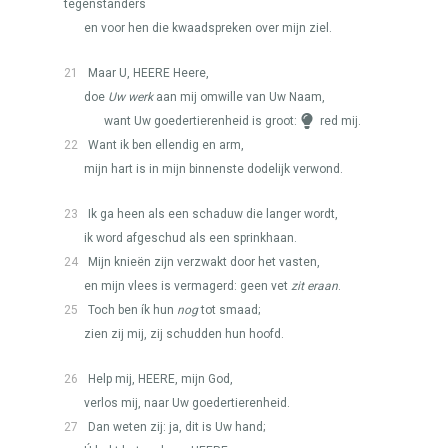
tegenstanders
en voor hen die kwaadspreken over mijn ziel.
21
Maar U,
HEERE
Heere,
doe
Uw werk
aan mij omwille van Uw Naam,
want Uw goedertierenheid is groot:
red mij.
22
Want ik ben ellendig en arm,
mijn hart is in mijn binnenste dodelijk verwond.
23
Ik ga heen als een schaduw die langer wordt,
ik word afgeschud als een sprinkhaan.
24
Mijn knieën zijn verzwakt door het vasten,
en mijn vlees is vermagerd: geen vet
zit eraan
.
25
Toch ben ík hun
nog
tot smaad;
zien zij mij, zij schudden hun hoofd.
26
Help mij,
HEERE
, mijn God,
verlos mij, naar Uw goedertierenheid.
27
Dan weten zij: ja, dit is Uw hand;