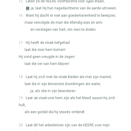
15
Laten ze de
HEERE
voortdurend voor
ogen
staan,
ja, laat Hij hun nagedachtenis van de aarde uitroeien.
16
Want hij dacht er niet aan goedertierenheid te bewijzen,
maar vervolgde de man die ellendig was en arm
en verslagen van hart, om
hem
te doden.
17
Hij heeft de vloek liefgehad:
laat die over hem komen!
Hij vond geen vreugde in de zegen:
laat die ver van hem blijven!
18
Laat hij zich met de vloek kleden als met zijn mantel,
laat die in zijn binnenste doordringen als water,
ja, als olie in zijn beenderen.
19
Laat
de vloek
voor hem zijn als het kleed
waarin
hij zich
hult,
als een gordel die hij steeds ombindt.
20
Laat dit het arbeidsloon zijn van de
HEERE
voor mijn