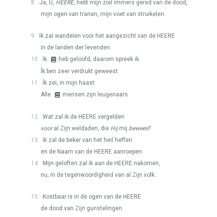
8
Ja, U,
HEERE
, hebt mijn ziel immers gered van de dood,
mijn ogen van tranen, mijn voet van struikelen.
9
Ik zal wandelen voor het aangezicht van de
HEERE
in de landen der levenden.
10
Ik
heb geloofd, daarom spreek ik.
Ík ben zeer verdrukt geweest.
11
Ík zei, in mijn haast:
Alle
mensen zijn leugenaars.
12
Wat zal ik de
HEERE
vergelden
voor
al Zijn weldaden, die
Hij
mij
bewees
?
13
Ik zal de beker van het heil heffen
en de Naam van de
HEERE
aanroepen.
14
Mijn geloften zal ik aan de
HEERE
nakomen,
nu, in de tegenwoordigheid van al Zijn volk.
15
Kostbaar is in de ogen van de
HEERE
de dood van Zijn gunstelingen.