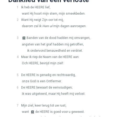
1
Ik heb de
HEERE
lief,
want Hij hoort mijn stem, mijn smeekbeden.
2
Want Hij neigt Zijn oor tot mij,
daarom zal ik
Hem al
mijn dagen aanroepen.
3
Banden van de dood hadden mij omvangen,
angsten van het graf hadden mij getroffen,
ik ondervond benauwdheid en verdriet.
4
Maar ik riep de Naam van de
HEERE
aan:
Och
HEERE
, bevrijd mijn ziel!
5
De
HEERE
is genadig en rechtvaardig,
onze God is een Ontfermer.
6
De
HEERE
bewaart de eenvoudigen;
ik was uitgeteerd, maar Hij heeft mij verlost.
7
Mijn ziel, keer terug tot uw rust,
want
de
HEERE
is goed voor u geweest.