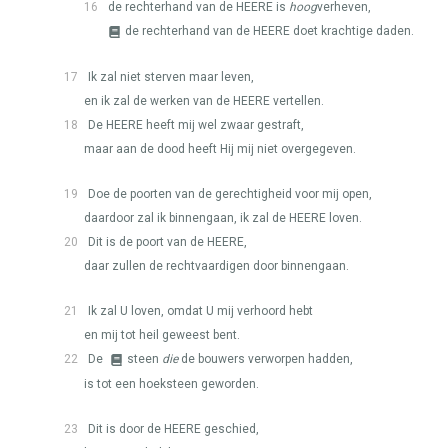
16
de rechterhand van de
HEERE
is
hoog
verheven,
de rechterhand van de
HEERE
doet krachtige daden.
17
Ik zal niet sterven maar leven,
en ik zal de werken van de
HEERE
vertellen.
18
De
HEERE
heeft mij wel zwaar gestraft,
maar aan de dood heeft Hij mij niet overgegeven.
19
Doe de poorten van de gerechtigheid voor mij open,
daardoor zal ik binnengaan, ik zal de
HEERE
loven.
20
Dit is de poort van de
HEERE
,
daar zullen de rechtvaardigen door binnengaan.
21
Ik zal U loven, omdat U mij verhoord hebt
en mij tot heil geweest bent.
22
De
steen
die
de bouwers verworpen hadden,
is tot een hoeksteen geworden.
23
Dit is door de
HEERE
geschied,