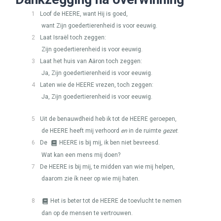
1
Loof de
HEERE
, want Hij is goed,
want Zijn goedertierenheid is voor eeuwig.
2
Laat Israël toch zeggen:
Zijn goedertierenheid is voor eeuwig.
3
Laat het huis van Aäron toch zeggen:
Ja, Zijn goedertierenheid is voor eeuwig.
4
Laten wie de
HEERE
vrezen, toch zeggen:
Ja, Zijn goedertierenheid is voor eeuwig.
5
Uit de benauwdheid heb ik tot de
HEERE
geroepen,
de
HEERE
heeft mij verhoord
en
in de ruimte
gezet
.
6
De
HEERE
is bij mij, ik ben niet bevreesd.
Wat kan een mens mij doen?
7
De
HEERE
is bij mij, te midden van wie mij helpen,
daarom zie ík neer op wie mij haten.
8
Het is beter tot de
HEERE
de toevlucht te nemen
dan op de mensen te vertrouwen.