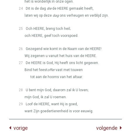
het is wonderlijk in onze ogen.
24
Dit is de dag
die
de
HEERE
gemaakt heeft,
laten wij op deze
dag
ons verheugen en verblijd zijn.
25
Och
HEERE
, breng toch heil;
och
HEERE
, geef toch voorspoed.
26
Gezegend wie komt in de Naam van de
HEERE
!
Wij zegenen u vanuit het huis van de
HEERE
.
27
De
HEERE
is God, Hij heeft ons licht gegeven.
Bind het feest
offer
vast met touwen
tot aan de hoorns van het altaar.
28
U bent mijn God, daarom zal ik U loven;
mijn God, ik zal U roemen.
29
Loof de
HEERE
, want Hij is goed,
want Zijn goedertierenheid is voor eeuwig.
vorige
volgende