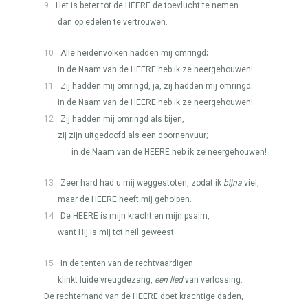
9
Het is beter tot de
HEERE
de toevlucht te nemen
dan op edelen te vertrouwen.
10
Alle heidenvolken hadden mij omringd;
in de Naam van de
HEERE
heb ik ze neergehouwen!
11
Zij hadden mij omringd, ja, zij hadden mij omringd;
in de Naam van de
HEERE
heb ik ze neergehouwen!
12
Zij hadden mij omringd als bijen,
zij zijn uitgedoofd als een doornenvuur;
in de Naam van de
HEERE
heb ik ze neergehouwen!
13
Zeer hard had u mij weggestoten, zodat ik
bijna
viel,
maar de
HEERE
heeft mij geholpen.
14
De
HEERE
is mijn kracht en mijn psalm,
want Hij is mij tot heil geweest.
15
In de tenten van de rechtvaardigen
klinkt luide vreugdezang,
een lied
van verlossing:
De rechterhand van de
HEERE
doet krachtige daden,