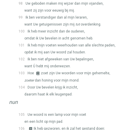
98
Uw geboden maken mij wijzer dan mijn vijanden,
want zij zijn voor eeuwig bij mij.
99
Ik ben verstandiger dan al mijn leraren,
want Uw getuigenissen zijn mij
tot
overdenking.
100
Ik heb meer inzicht dan de ouderen,
omdat ik Uw bevelen in acht genomen heb.
101
Ik heb mijn voeten weerhouden van alle slechte paden,
opdat ik mij aan Uw woord zal houden.
102
Ik ben niet afgeweken van Uw bepalingen,
want Ú hebt mij onderwezen.
103
Hoe
zoet zijn Uw woorden voor mijn gehemelte,
zoeter
dan honing voor mijn mond.
104
Door Uw bevelen krijg ik inzicht,
daarom haat ik elk leugenpad.
nun
105
Uw woord is een lamp voor mijn voet
en een licht op mijn pad.
106
Ik heb gezworen, en ik zal het gestand doen: