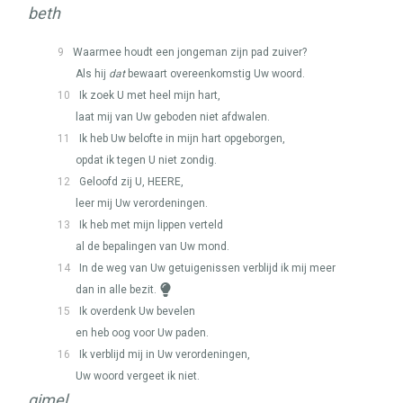
beth
9
Waarmee houdt een jongeman zijn pad zuiver?
Als hij
dat
bewaart overeenkomstig Uw woord.
10
Ik zoek U met heel mijn hart,
laat mij van Uw geboden niet afdwalen.
11
Ik heb Uw belofte in mijn hart opgeborgen,
opdat ik tegen U niet zondig.
12
Geloofd zij U,
HEERE
,
leer mij Uw verordeningen.
13
Ik heb met mijn lippen verteld
al de bepalingen van Uw mond.
14
In de weg van Uw getuigenissen verblijd ik mij meer
dan in alle bezit.
15
Ik overdenk Uw bevelen
en heb oog voor Uw paden.
16
Ik verblijd mij in Uw verordeningen,
Uw woord vergeet ik niet.
gimel