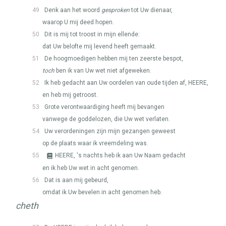
49
Denk aan het woord
gesproken
tot Uw dienaar,
waarop U mij deed hopen.
50
Dit is mij tot troost in mijn ellende:
dat Uw belofte mij levend heeft gemaakt.
51
De hoogmoedigen hebben mij ten zeerste bespot,
toch
ben ik van Uw wet niet afgeweken.
52
Ik heb gedacht aan Uw oordelen van oude tijden af,
HEERE
,
en heb mij getroost.
53
Grote verontwaardiging heeft mij bevangen
vanwege de goddelozen, die Uw wet verlaten.
54
Uw verordeningen zijn mijn gezangen geweest
op de plaats waar ik vreemdeling was.
55
HEERE
, 's nachts heb ik aan Uw Naam gedacht
en ik heb Uw wet in acht genomen.
56
Dat is aan mij gebeurd,
omdat ik Uw bevelen in acht genomen heb.
cheth