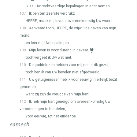
ik zal Uw rechtvaardige bepalingen in acht nemen.
107
Ik ben ten zeerste verdrukt;
HEERE
, maak mij levend overeenkomstig Uw woord.
108
Aanvaard toch,
HEERE
, de vrijwillige gaven van mijn
mond,
en leer mij Uw bepalingen.
109
Mijn leven is voortdurend in gevaar,
toch vergeet ik Uw wet niet.
110
De goddelozen hebben voor mij een strik gezet,
toch ben ik van Uw bevelen niet afgedwaald.
111
Uw getuigenissen heb ik voor eeuwig in erfelijk bezit
genomen,
want zij zijn de vreugde van mijn hart.
112
Ik heb mijn hart geneigd om overeenkomstig Uw
verordeningen te handelen,
voor eeuwig, tot het einde toe.
samech