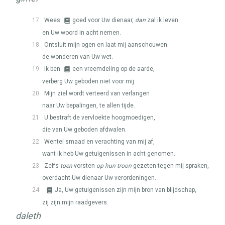
17
Wees
goed voor Uw dienaar,
dan
zal ik leven
en Uw woord in acht nemen.
18
Ontsluit mijn ogen en laat mij aanschouwen
de wonderen van Uw wet.
19
Ik ben
een vreemdeling op de aarde,
verberg Uw geboden niet voor mij.
20
Mijn ziel wordt verteerd van verlangen
naar Uw bepalingen, te allen tijde.
21
U bestraft de vervloekte hoogmoedigen,
die van Uw geboden afdwalen.
22
Wentel smaad en verachting van mij af,
want ik heb Uw getuigenissen in acht genomen.
23
Zelfs
toen
vorsten
op hun troon
gezeten tegen mij spraken,
overdacht Uw dienaar Uw verordeningen.
24
Ja, Uw getuigenissen zijn mijn bron van blijdschap,
zij zijn mijn raadgevers.
daleth