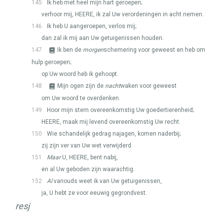
145
Ik heb met heel mijn hart geroepen;
verhoor mij,
HEERE
, ik zal Uw verordeningen in acht nemen.
146
Ik heb U aangeroepen, verlos mij;
dan zal ik mij aan Uw getuigenissen houden.
147
Ik ben de
morgen
schemering voor geweest en heb om
hulp geroepen;
op Uw woord heb ik gehoopt.
148
Mijn ogen zijn de
nacht
waken voor geweest
om Uw woord te overdenken.
149
Hoor mijn stem overeenkomstig Uw goedertierenheid;
HEERE
, maak mij levend overeenkomstig Uw recht.
150
Wie schandelijk gedrag najagen, komen naderbij;
zij zijn ver van Uw wet verwijderd.
151
Maar
U,
HEERE
, bent nabij,
en al Uw geboden zijn waarachtig.
152
Al
vanouds weet ik van Uw getuigenissen,
ja, U hebt ze voor eeuwig gegrondvest.
resj