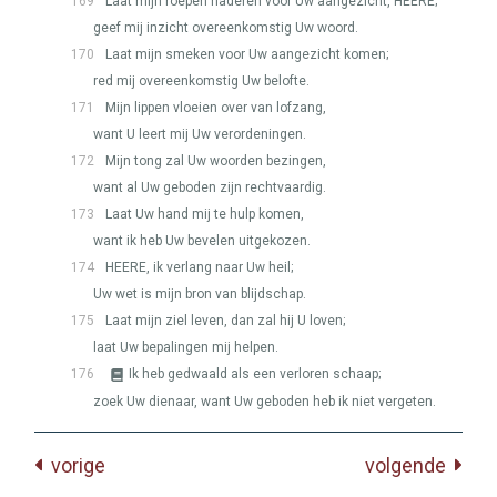
169
Laat mijn roepen naderen voor Uw aangezicht,
HEERE
;
geef mij inzicht overeenkomstig Uw woord.
170
Laat mijn smeken voor Uw aangezicht komen;
red mij overeenkomstig Uw belofte.
171
Mijn lippen vloeien over van lofzang,
want U leert mij Uw verordeningen.
172
Mijn tong zal Uw woorden bezingen,
want al Uw geboden zijn rechtvaardig.
173
Laat Uw hand mij te hulp komen,
want ik heb Uw bevelen uitgekozen.
174
HEERE
, ik verlang naar Uw heil;
Uw wet is mijn bron van blijdschap.
175
Laat mijn ziel leven, dan zal hij U loven;
laat Uw bepalingen mij helpen.
176
Ik heb gedwaald als een verloren schaap;
zoek Uw dienaar, want Uw geboden heb ik niet vergeten.
vorige
volgende