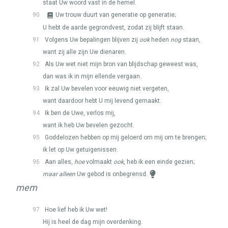
staat Uw woord vast in de hemel.
90
Uw trouw duurt van generatie op generatie;
U hebt de aarde gegrondvest, zodat zij blijft staan.
91
Volgens Uw bepalingen blijven zij
ook
heden
nog
staan,
want zij alle zijn Uw dienaren.
92
Als Uw wet niet mijn bron van blijdschap geweest was,
dan was ik in mijn ellende vergaan.
93
Ik zal Uw bevelen voor eeuwig niet vergeten,
want daardoor hebt U mij levend gemaakt.
94
Ik ben de Uwe, verlos mij,
want ik heb Uw bevelen gezocht.
95
Goddelozen hebben op mij geloerd om mij om te brengen;
ik let op Uw getuigenissen.
96
Aan alles,
hoe
volmaakt
ook
, heb ik een einde gezien;
maar alleen
Uw gebod is onbegrensd.
mem
97
Hoe lief heb ik Uw wet!
Hij is heel de dag mijn overdenking.