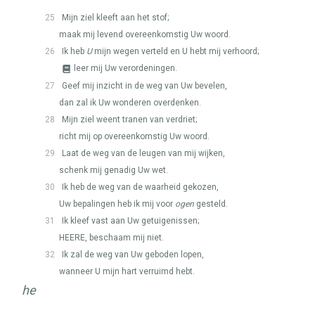
25
Mijn ziel kleeft aan het stof;
maak mij levend overeenkomstig Uw woord.
26
Ik heb
U
mijn wegen verteld en U hebt mij verhoord;
leer mij Uw verordeningen.
27
Geef mij inzicht in de weg van Uw bevelen,
dan zal ik Uw wonderen overdenken.
28
Mijn ziel weent tranen van verdriet;
richt mij op overeenkomstig Uw woord.
29
Laat de weg van de leugen van mij wijken,
schenk mij genadig Uw wet.
30
Ik heb de weg van de waarheid gekozen,
Uw bepalingen heb ik mij voor
ogen
gesteld.
31
Ik kleef vast aan Uw getuigenissen;
HEERE
, beschaam mij niet.
32
Ik zal de weg van Uw geboden lopen,
wanneer U mijn hart verruimd hebt.
he