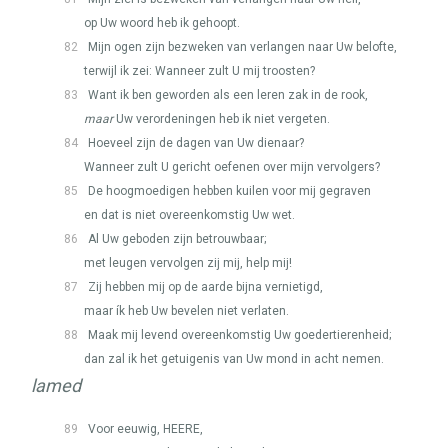
op Uw woord heb ik gehoopt.
82
Mijn ogen zijn bezweken van verlangen naar Uw belofte,
terwijl ik zei: Wanneer zult U mij troosten?
83
Want ik ben geworden als een leren zak in de rook,
maar
Uw verordeningen heb ik niet vergeten.
84
Hoeveel zijn de dagen van Uw dienaar?
Wanneer zult U gericht oefenen over mijn vervolgers?
85
De hoogmoedigen hebben kuilen voor mij gegraven
en dat is niet overeenkomstig Uw wet.
86
Al Uw geboden zijn betrouwbaar;
met leugen vervolgen zij mij, help mij!
87
Zij hebben mij op de aarde bijna vernietigd,
maar ík heb Uw bevelen niet verlaten.
88
Maak mij levend overeenkomstig Uw goedertierenheid;
dan zal ik het getuigenis van Uw mond in acht nemen.
lamed
89
Voor eeuwig,
HEERE
,