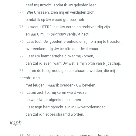
geef mij inzicht, zodat ik Uw geboden leer.
74
Wie U vrezen, zien mij en verblijden zich,
omdat ik op Uw woord gehoopt heb.
75
Ik weet,
HEERE
, dat Uw oordelen rechtvaardig zijn
en
dat
U mij
in Uw
trouw verdrukt hebt.
76
Laat toch Uw goedertierenheid er zijn om mij te troosten,
overeenkomstig Uw belofte aan Uw dienaar.
77
Laat Uw barmhartigheid over mij komen,
dan zal ik leven, want Uw wet is mijn bron van blijdschap.
78
Laten de hoogmoedigen beschaamd worden, die mij
neerdrukten
met leugen,
maar
ík overdenk Uw bevelen.
79
Laten zich tot mij keren wie U vrezen
en wie Uw getuigenissen kennen.
80
Laat mijn hart oprecht zijn in Uw verordeningen,
dan zal ik niet beschaamd worden.
kaph
81
Mijn ziel is bezweken van verlangen naar Uw heil,