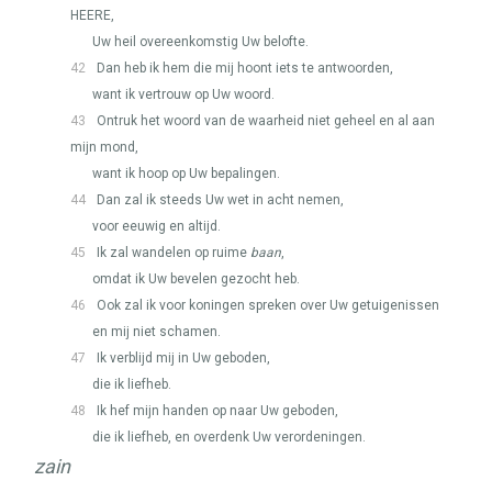
HEERE
,
Uw heil overeenkomstig Uw belofte.
42
Dan heb ik hem die mij hoont iets te antwoorden,
want ik vertrouw op Uw woord.
43
Ontruk het woord van de waarheid niet geheel en al aan
mijn mond,
want ik hoop op Uw bepalingen.
44
Dan zal ik steeds Uw wet in acht nemen,
voor eeuwig en altijd.
45
Ik zal wandelen op ruime
baan
,
omdat ik Uw bevelen gezocht heb.
46
Ook zal ik voor koningen spreken over Uw getuigenissen
en mij niet schamen.
47
Ik verblijd mij in Uw geboden,
die ik liefheb.
48
Ik hef mijn handen op naar Uw geboden,
die ik liefheb, en overdenk Uw verordeningen.
zain