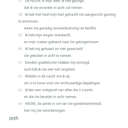
57
De
HEERE
is mijn deel, ik heb gezegd
dat ik Uw woorden in acht zal nemen.
58
Ik heb met heel mijn hart getracht Uw aangezicht gunstig
te stemmen;
wees mij genadig overeenkomstig Uw belofte.
59
Ik heb mijn wegen overdacht,
en mijn voeten gekeerd naar Uw getuigenissen.
60
Ik heb mij gehaast en niet geaarzeld
Uw geboden in acht te nemen.
61
Benden goddelozen hebben mij omringd,
toch
heb ik Uw wet niet vergeten.
62
Midden in de nacht sta ik op
om U te loven voor Uw rechtvaardige bepalingen.
63
Ik ben een metgezel van allen die U vrezen
en die Uw bevelen in acht nemen.
64
HEERE
, de aarde is vol van Uw goedertierenheid;
leer mij Uw verordeningen.
teth