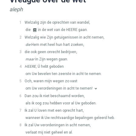
aleph
1
Welzalig zijn de oprechten van wandel,
die
in de wet van de
HEERE
gaan.
2
Welzalig wie Zijn getuigenissen in acht nemen,
die
Hem met heel hun hart zoeken,
3
die ook geen onrecht bedrijven,
maar
in Zijn wegen gaan.
4
HEERE
, Ú hebt geboden
om Uw bevelen ten zeerste in acht te nemen.
5
Och, waren mijn wegen zo vast
om Uw verordeningen in acht te nemen!
6
Dan zou ik niet beschaamd worden,
als ik oog zou hebben voor al Uw geboden.
7
Ik zal U loven met een oprecht hart,
wanneer ik Uw rechtvaardige bepalingen geleerd heb.
8
Ik zal Uw verordeningen in acht nemen,
verlaat mij niet geheel en al.