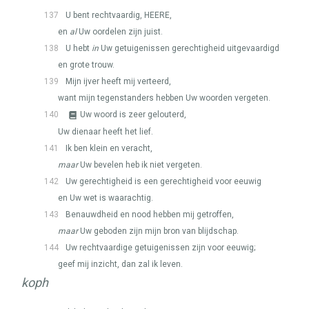
137
U bent rechtvaardig,
HEERE
,
en
al
Uw oordelen zijn juist.
138
U hebt
in
Uw getuigenissen gerechtigheid uitgevaardigd
en grote trouw.
139
Mijn ijver heeft mij verteerd,
want mijn tegenstanders hebben Uw woorden vergeten.
140
Uw woord is zeer gelouterd,
Uw dienaar heeft het lief.
141
Ik ben klein en veracht,
maar
Uw bevelen heb ik niet vergeten.
142
Uw gerechtigheid is een gerechtigheid voor eeuwig
en Uw wet is waarachtig.
143
Benauwdheid en nood hebben mij getroffen,
maar
Uw geboden zijn mijn bron van blijdschap.
144
Uw rechtvaardige getuigenissen zijn voor eeuwig;
geef mij inzicht, dan zal ik leven.
koph