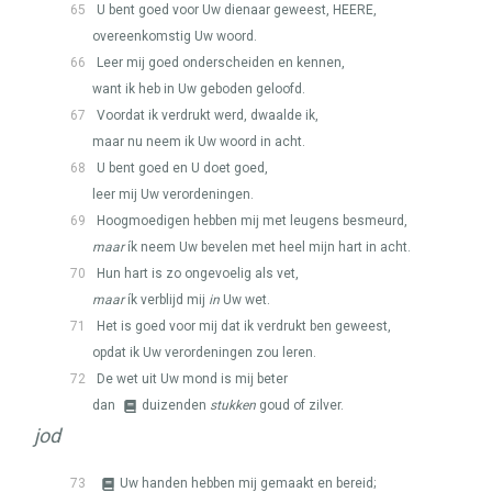
65
U bent goed voor Uw dienaar geweest,
HEERE
,
overeenkomstig Uw woord.
66
Leer mij goed onderscheiden en kennen,
want ik heb in Uw geboden geloofd.
67
Voordat ik verdrukt werd, dwaalde ik,
maar nu neem ik Uw woord in acht.
68
U bent goed en U doet goed,
leer mij Uw verordeningen.
69
Hoogmoedigen hebben mij met leugens besmeurd,
maar
ík neem Uw bevelen met heel mijn hart in acht.
70
Hun hart is zo ongevoelig als vet,
maar
ík verblijd mij
in
Uw wet.
71
Het is goed voor mij dat ik verdrukt ben geweest,
opdat ik Uw verordeningen zou leren.
72
De wet uit Uw mond is mij beter
dan
duizenden
stukken
goud of zilver.
jod
73
Uw handen hebben mij gemaakt en bereid;