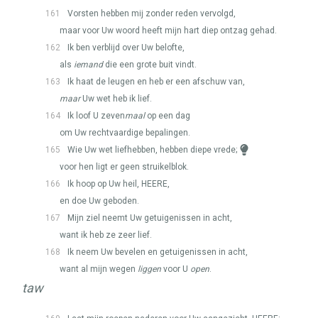
161
Vorsten hebben mij zonder reden vervolgd,
maar voor Uw woord heeft mijn hart diep ontzag gehad.
162
Ik ben verblijd over Uw belofte,
als
iemand
die een grote buit vindt.
163
Ik haat de leugen en heb er een afschuw van,
maar
Uw wet heb ik lief.
164
Ik loof U zeven
maal
op een dag
om Uw rechtvaardige bepalingen.
165
Wie Uw wet liefhebben, hebben diepe vrede;
voor hen ligt er geen struikelblok.
166
Ik hoop op Uw heil,
HEERE
,
en doe Uw geboden.
167
Mijn ziel neemt Uw getuigenissen in acht,
want ik heb ze zeer lief.
168
Ik neem Uw bevelen en getuigenissen in acht,
want al mijn wegen
liggen
voor U
open
.
taw