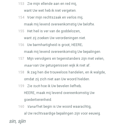
153
Zie mijn ellende aan en red mij,
want Uw wet heb ik niet vergeten.
154
Voer mijn rechtszaak en verlos mij;
maak mij levend overeenkomstig Uw belofte.
155
Het heil is ver van de goddelozen,
want zij zoeken Uw verordeningen niet.
156
Uw barmhartigheid is groot,
HEERE
;
maak mij levend overeenkomstig Uw bepalingen.
157
Mijn vervolgers en tegenstanders zijn met velen,
maar
van Uw getuigenissen wijk ik niet af.
158
Ik zag hen die trouweloos handelen, en ik walgde,
omdat zij zich niet aan Uw woord hielden.
159
Zie
toch
hoe ik Uw bevelen liefheb;
HEERE
, maak mij levend overeenkomstig Uw
goedertierenheid.
160
Vanaf
het begin is Uw woord waarachtig,
al Uw rechtvaardige bepalingen zijn voor eeuwig.
sin, sjin