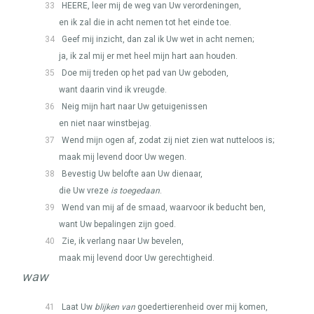
33
HEERE
, leer mij de weg van Uw verordeningen,
en ik zal die in acht nemen tot het einde toe.
34
Geef mij inzicht, dan zal ik Uw wet in acht nemen;
ja, ik zal mij er met heel mijn hart aan houden.
35
Doe mij treden op het pad van Uw geboden,
want daarin vind ik vreugde.
36
Neig mijn hart naar Uw getuigenissen
en niet naar winstbejag.
37
Wend mijn ogen af, zodat zij niet zien wat nutteloos is;
maak mij levend door Uw wegen.
38
Bevestig Uw belofte aan Uw dienaar,
die Uw vreze
is toegedaan
.
39
Wend van mij af de smaad, waarvoor ik beducht ben,
want Uw bepalingen zijn goed.
40
Zie, ik verlang naar Uw bevelen,
maak mij levend door Uw gerechtigheid.
waw
41
Laat Uw
blijken van
goedertierenheid over mij komen,