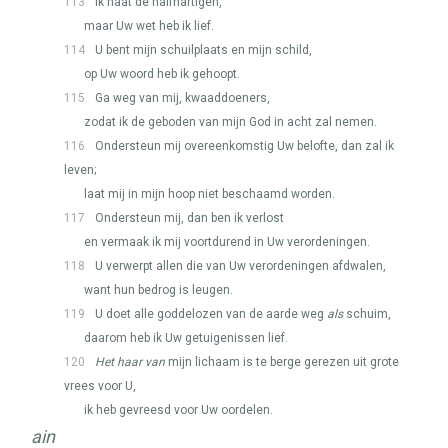
113
Ik haat de halfhartigen,
maar Uw wet heb ik lief.
114
U bent mijn schuilplaats en mijn schild,
op Uw woord heb ik gehoopt.
115
Ga weg van mij, kwaaddoeners,
zodat ik de geboden van mijn God in acht zal nemen.
116
Ondersteun mij overeenkomstig Uw belofte, dan zal ik
leven;
laat mij in mijn hoop niet beschaamd worden.
117
Ondersteun mij, dan ben ik verlost
en vermaak ik mij voortdurend in Uw verordeningen.
118
U verwerpt allen die van Uw verordeningen afdwalen,
want hun bedrog is leugen.
119
U doet alle goddelozen van de aarde weg
als
schuim,
daarom heb ik Uw getuigenissen lief.
120
Het haar van
mijn lichaam is te berge gerezen uit grote
vrees voor U,
ik heb gevreesd voor Uw oordelen.
ain