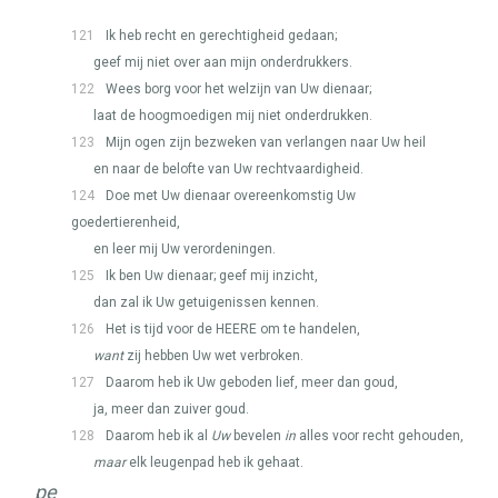
121
Ik heb recht en gerechtigheid gedaan;
geef mij niet over aan mijn onderdrukkers.
122
Wees borg voor het welzijn van Uw dienaar;
laat de hoogmoedigen mij niet onderdrukken.
123
Mijn ogen zijn bezweken van verlangen naar Uw heil
en naar de belofte van Uw rechtvaardigheid.
124
Doe met Uw dienaar overeenkomstig Uw
goedertierenheid,
en leer mij Uw verordeningen.
125
Ik ben Uw dienaar; geef mij inzicht,
dan zal ik Uw getuigenissen kennen.
126
Het is tijd voor de
HEERE
om te handelen,
want
zij hebben Uw wet verbroken.
127
Daarom heb ik Uw geboden lief, meer dan goud,
ja, meer dan zuiver goud.
128
Daarom heb ik al
Uw
bevelen
in
alles voor recht gehouden,
maar
elk leugenpad heb ik gehaat.
pe