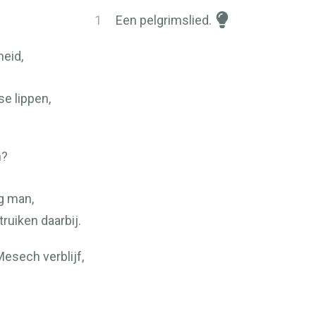
1
Een pelgrimslied.
eid,
se lippen,
n?
g man,
ruiken daarbij.
Mesech verblijf,