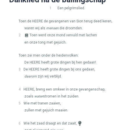
1
Een pelgrimslied.
Toen de
HEERE
de gevangenen van Sion terug deed keren,
waren wij als
mensen
die droomden.
2
Toen werd onze mond vervuld met lachen
en onze tong met gejuich.
Toen zei men onder de heidenvolken:
De
HEERE
heeft grote dingen bij hen gedaan!
3
De
HEERE
heeft grote dingen bij ons gedaan,
daarom
zijn wij verblijd.
4
HEERE
, breng een omkeer in onze gevangenschap,
zoals
water
stromen in het zuiden.
5
Wie met tranen zaaien,
zullen met gejuich maaien.
6
Wie het zaad draagt en dat zaait,