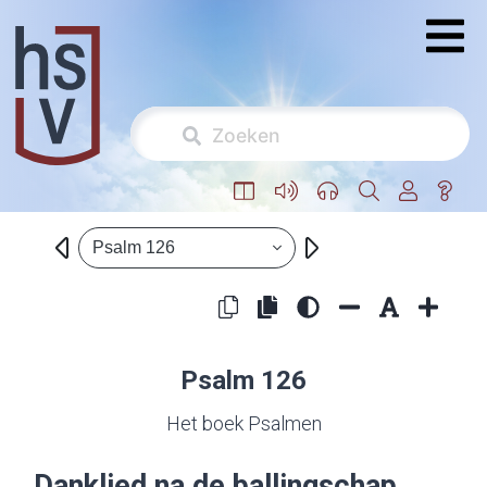
Psalm 126
Psalm 126
Het boek Psalmen
Danklied na de ballingschap