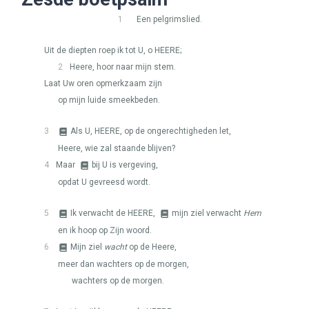
1
Een pelgrimslied.
Uit de diepten roep ik tot U, o
HEERE
;
2
Heere, hoor naar mijn stem.
Laat Uw oren opmerkzaam zijn
op mijn luide smeekbeden.
3
Als U,
HEERE
, op de ongerechtigheden let,
Heere, wie zal staande blijven?
4
Maar
bij U is vergeving,
opdat U gevreesd wordt.
5
Ik verwacht de
HEERE
,
mijn ziel verwacht
Hem
en ik hoop op Zijn woord.
6
Mijn ziel
wacht
op de Heere,
meer dan wachters op de morgen,
wachters op de morgen.