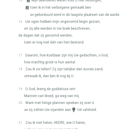
15
Mijn beenderen waren voor U niet verborgen,
toen ik in het verborgene gemaakt ben
en
geborduurd werd in de laagste plaatsen van de aarde.
16
Uw ogen hebben mijn ongevormd begin gezien,
en zij alle werden in Uw boek beschreven,
de dagen dat zij gevormd werden,
toen er nog niet één van hen bestond.
17
Daarom, hoe kostbaar zijn mij Uw gedachten, o God,
hoe machtig groot is hun aantal.
18
Zou ik ze tellen? Zij zijn talrijker dan
korrels
zand;
ontwaak ik, dan ben ik nog bij U.
19
O God, breng de goddeloze om!
Mannen van bloed, ga weg van mij.
20
Want met listige plannen spreken zij over U
en
zij zetten Uw vijanden aan
tot valsheid.
21
Zou ik niet haten,
HEERE
, wie U haten,