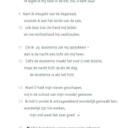
of legde ik mij neer in de hel, zie, U bent
daar
.
9
Nam ik vleugels van de dageraad,
woonde ik aan het einde van de zee,
10
ook daar zou Uw hand mij leiden
en Uw rechterhand mij vasthouden.
11
Zei ik: Ja, duisternis zal mij opslokken! –
dan is de nacht een licht om mij heen.
12
Zelfs de duisternis maakt het voor U niet duister,
maar de nacht licht op als de dag,
de duisternis is als het licht.
13
Want Ú hebt mijn nieren geschapen,
mij in de schoot van mijn moeder geweven.
14
Ik loof U omdat ik ontzagwekkend wonderlijk gemaakt ben;
wonderlijk zijn Uw werken,
mijn ziel weet dat zeer goed.