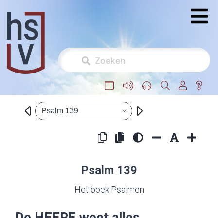
Psalm 139
Psalm 139
Het boek Psalmen
De
HEERE
weet alles