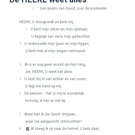
1
Een psalm van David, voor de koorleider.
HEERE
, U doorgrondt en kent mij.
2
Ú kent mijn zitten en mijn opstaan,
U begrijpt van verre mijn gedachten.
3
U onderzoekt mijn gaan en mijn liggen,
U bent met al mijn wegen vertrouwd.
4
Al is er
nog
geen woord op mijn tong,
zie,
HEERE
, U weet het alles.
5
U sluit mij in van achter en van voren,
U legt Uw hand op mij.
6
Dit kennen – het is mij te wonderlijk,
te hoog, ik kan er niet bij.
7
Waar kan ik Uw Geest ontgaan,
waar Uw aangezicht ontvluchten?
8
Al steeg ik op naar de hemel, U bent daar;