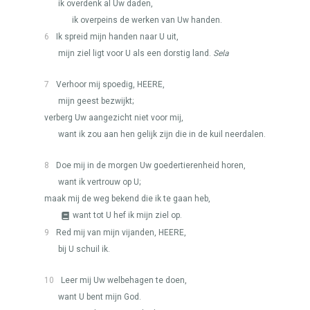
ik overdenk al Uw daden,
ik overpeins de werken van Uw handen.
6
Ik spreid mijn handen naar U uit,
mijn ziel ligt voor U als een dorstig land.
Sela
7
Verhoor mij spoedig,
HEERE
,
mijn geest bezwijkt;
verberg Uw aangezicht niet voor mij,
want ik zou aan hen gelijk zijn die in de kuil neerdalen.
8
Doe mij in de morgen Uw goedertierenheid horen,
want ik vertrouw op U;
maak mij de weg bekend die ik te gaan heb,
want tot U hef ik mijn ziel op.
9
Red mij van mijn vijanden,
HEERE
,
bij U schuil ik.
10
Leer mij Uw welbehagen te doen,
want U bent mijn God.