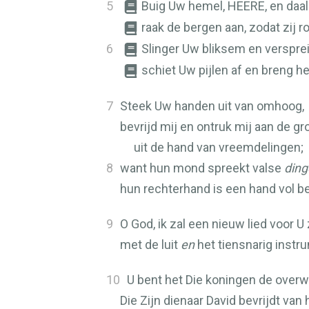
5
Buig Uw hemel,
HEERE
, en daal
raak de bergen aan, zodat zij r
6
Slinger Uw bliksem en versprei
schiet Uw pijlen af en breng he
7
Steek Uw handen uit van omhoog,
bevrijd mij en ontruk mij aan de gr
uit de hand van vreemdelingen;
8
want hun mond spreekt valse
ding
hun rechterhand is een hand vol b
9
O God, ik zal een nieuw lied voor U
met de luit
en
het tiensnarig instr
10
U bent het Die koningen de overw
Die Zijn dienaar David bevrijdt van