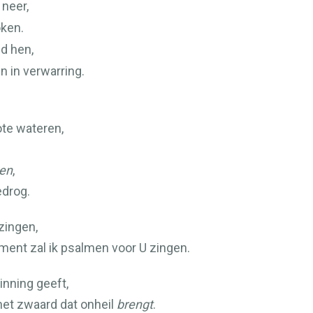
 neer,
oken.
d hen,
n in verwarring.
ote wateren,
en
,
edrog.
 zingen,
ument zal ik psalmen voor U zingen.
inning geeft,
 het zwaard dat onheil
brengt
.