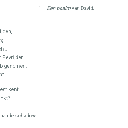
1
Een psalm
van David.
ijden,
n;
ht,
n Bevrijder,
heb genomen,
pt.
hem kent,
enkt?
jgaande schaduw.