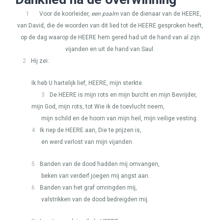
1
Voor de koorleider,
een psalm
van de dienaar van de
HEERE
,
van David, die de woorden van dit lied tot de
HEERE
gesproken heeft,
op de dag waarop de
HEERE
hem gered had uit de hand van al zijn
vijanden en uit de hand van Saul.
2
Hij zei:
Ik heb U hartelijk lief,
HEERE
, mijn sterkte.
3
De
HEERE
is mijn rots en mijn burcht en mijn Bevrijder,
mijn God, mijn rots, tot Wie ik de toevlucht neem,
mijn schild en de hoorn van mijn heil, mijn veilige vesting.
4
Ik riep de
HEERE
aan, Die te prijzen is,
en werd verlost van mijn vijanden.
5
Banden van de dood hadden mij omvangen,
beken van verderf joegen mij angst aan.
6
Banden van het graf omringden mij,
valstrikken van de dood bedreigden mij.