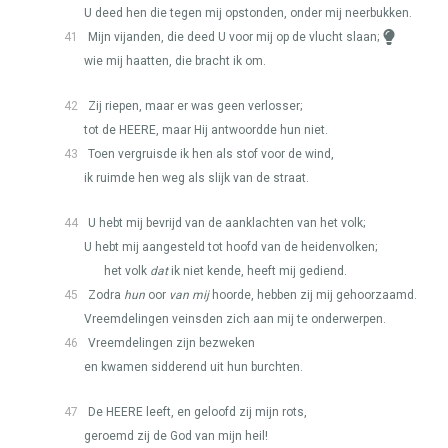
U deed hen die tegen mij opstonden, onder mij neerbukken.
41
Mijn vijanden, die deed U voor mij op de vlucht slaan;
wie mij haatten, die bracht ik om.
42
Zij riepen, maar er was geen verlosser;
tot de
HEERE
, maar Hij antwoordde hun niet.
43
Toen vergruisde ik hen als stof voor de wind,
ik ruimde hen weg als slijk van de straat.
44
U hebt mij bevrijd van de aanklachten van het volk;
U hebt mij aangesteld tot hoofd van de heidenvolken;
het volk
dat
ik niet kende, heeft mij gediend.
45
Zodra
hun
oor
van mij
hoorde, hebben zij mij gehoorzaamd.
Vreemdelingen veinsden zich aan mij te onderwerpen.
46
Vreemdelingen zijn bezweken
en kwamen sidderend uit hun burchten.
47
De
HEERE
leeft, en geloofd zij mijn rots,
geroemd zij de God van mijn heil!