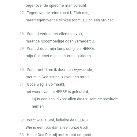
tegenover de oprechte man oprecht.
27
Tegenover de reine toont U Zich rein,
maar tegenover de slinkse toont U Zich een Strijder.
28
Want Ú verlost het ellendige volk,
maar de hoogmoedige ogen vernedert U.
29
Want Ú doet mijn lamp schijnen,
HEERE
;
mijn God doet mijn duisternis opklaren.
30
Want met U ren ik door een
leger
bende,
met mijn God spring ik over een muur.
31
Gods weg is volmaakt,
het woord van de
HEERE
is gelouterd,
Hij is een schild voor allen die tot Hem de toevlucht
nemen.
32
Want wie is God, behalve de
HEERE
?
Wie is een rots dan alleen onze God?
33
Het is God Die mij met kracht omgordt;