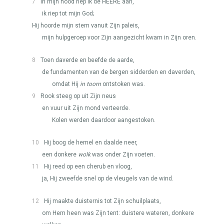
7
In mijn nood riep ik de
HEERE
aan,
ik riep tot mijn God;
Hij hoorde mijn stem vanuit Zijn paleis,
mijn hulpgeroep voor Zijn aangezicht kwam in Zijn oren.
8
Toen daverde en beefde de aarde,
de fundamenten van de bergen sidderden en daverden,
omdat Hij
in toorn
ontstoken was.
9
Rook steeg op uit Zijn neus
en vuur uit Zijn mond verteerde.
Kolen werden daardoor aangestoken.
10
Hij boog de hemel en daalde neer,
een donkere
wolk
was onder Zijn voeten.
11
Hij reed op een cherub en vloog,
ja, Hij zweefde snel op de vleugels van de wind.
12
Hij maakte duisternis tot Zijn schuilplaats,
om Hem heen was Zijn tent: duistere wateren, donkere