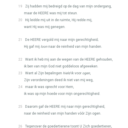
19
Zij hadden mij bedreigd op de dag van mijn ondergang,
maar de
HEERE
was mij tot steun.
20
Hij leidde mij uit in de ruimte, Hij redde mij,
want Hij was mij genegen.
21
De
HEERE
vergold mij naar mijn gerechtigheid;
Hij gaf mij
loon
naar de reinheid van mijn handen.
22
Want ik heb mij aan de wegen van de
HEERE
gehouden,
ik ben van mijn God niet goddeloos afgeweken.
23
Want al Zijn bepalingen
hield
ik voor
ogen
,
Zijn verordeningen deed ik niet van mij weg,
24
maar ik was oprecht voor Hem,
ik was op mijn hoede voor mijn ongerechtigheid.
25
Daarom gaf de
HEERE
mij naar mijn gerechtigheid,
naar de reinheid van mijn handen vóór Zijn ogen.
26
Tegenover de goedertierene toont U Zich goedertieren,