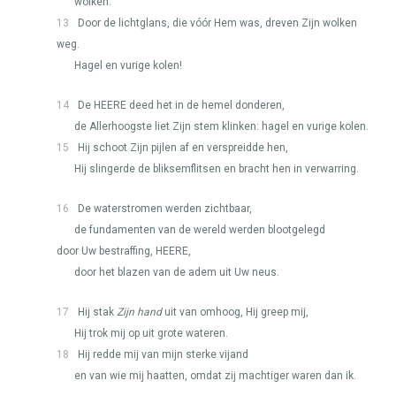
wolken.
13
Door de lichtglans, die vóór Hem was, dreven Zijn wolken
weg.
Hagel en vurige kolen!
14
De
HEERE
deed het in de hemel donderen,
de Allerhoogste liet Zijn stem klinken: hagel en vurige kolen.
15
Hij schoot Zijn pijlen af en verspreidde hen,
Hij slingerde de bliksemflitsen en bracht hen in verwarring.
16
De waterstromen werden zichtbaar,
de fundamenten van de wereld werden blootgelegd
door Uw bestraffing,
HEERE
,
door het blazen van de adem uit Uw neus.
17
Hij stak
Zijn hand
uit van omhoog, Hij greep mij,
Hij trok mij op uit grote wateren.
18
Hij redde mij van mijn sterke vijand
en van wie mij haatten, omdat zij machtiger waren dan ik.