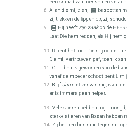
een smaad van mensen en veracht 
8
Allen die mij zien,
bespotten mi
zij trekken de lippen op, zij schu
9
Hij heeft
zijn zaak
op de
HEER
Laat Die hem redden, als Hij hem g
10
U bent het toch Die mij uit de bui
Die mij vertrouwen gaf, toen ik aa
11
Op U ben ik geworpen van de baa
vanaf de moederschoot bent U mij
12
Blijf
dan
niet ver van mij, want de 
er is immers geen helper.
13
Vele stieren hebben mij omringd,
sterke stieren van Basan hebben m
14
Zij hebben hun muil tegen mij o