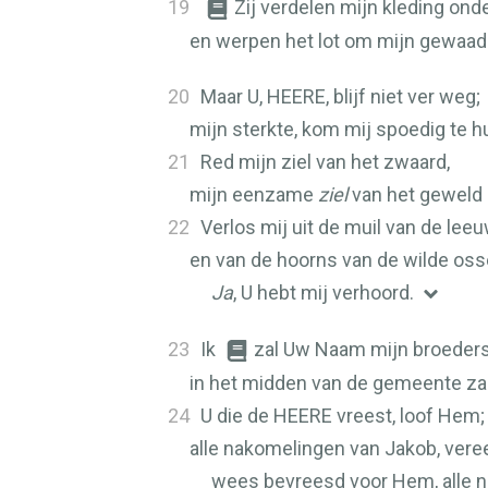
19
Zij verdelen mijn kleding onde
en werpen het lot om mijn gewaad
20
Maar U,
HEERE
, blijf niet ver weg;
mijn sterkte, kom mij spoedig te hu
21
Red mijn ziel van het zwaard,
mijn eenzame
ziel
van het geweld
22
Verlos mij uit de muil van de lee
en van de hoorns van de wilde oss
Ja
, U hebt mij verhoord.
23
Ik
zal Uw Naam mijn broeders 
in het midden van de gemeente zal 
24
U die de
HEERE
vreest, loof Hem;
alle nakomelingen van Jakob, vere
wees bevreesd voor Hem, alle n