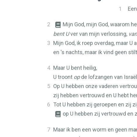
1
Een
2
Mijn God, mijn God, waarom heb
bent U
ver van mijn verlossing,
va
3
Mijn God, ik roep overdag, maar U a
en 's nachts, maar ik vind geen stil
4
Maar U bent heilig,
U troont
op
de lofzangen van Israël
5
Op U hebben onze vaderen vertro
zij hebben vertrouwd en U hebt hen
6
Tot U hebben zij geroepen en zij zi
op U hebben zij vertrouwd en z
7
Maar ik ben een worm en geen ma