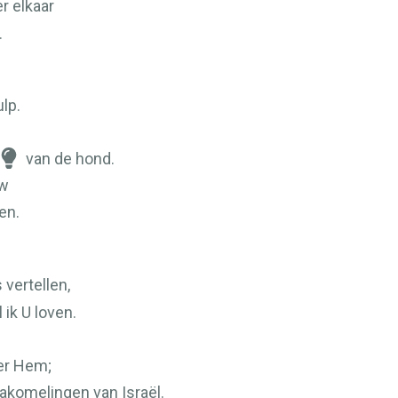
r elkaar
.
lp.
van de hond.
uw
en.
vertellen,
ik U loven.
er Hem;
akomelingen van Israël.