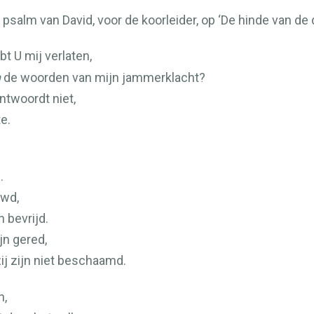
 psalm van David, voor de koorleider, op ‘De hinde van de 
t U mij verlaten,
n
de woorden van mijn jammerklacht?
ntwoordt niet,
te.
.
uwd,
 bevrijd.
jn gered,
ij zijn niet beschaamd.
n,