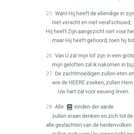
25
Want Hij heeft de ellendige in zij
niet veracht en niet verafschuwd;
Hij heeft Zijn aangezicht niet voor h
maar Hij heeft gehoord, toen hij to
26
Van U zal mijn lof zijn in een gro
mijn geloften zal ik nakomen in bi
27
De zachtmoedigen zullen eten en
wie de
HEERE
zoeken, zullen Hem 
Uw hart zal voor eeuwig leven.
28
Alle
einden der aarde
zullen eraan denken en zich tot d
alle geslachten van de heidenvolken
zullen zich voor Uw aangezicht ne