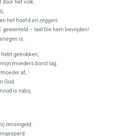
door het volk.
j;
dden het hoofd
en zeggen
:
E
gewenteld – laat Die hem bevrijden!
enegen is.
k hebt getrokken,
n mijn moeders borst lag.
rmoeder af,
n God.
nood is nabij;
ij omsingeld.
pengesperd