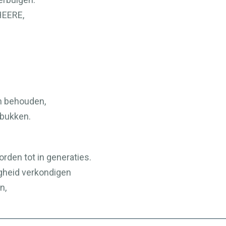
HEERE
,
en behouden,
rbukken.
den tot in generaties.
igheid verkondigen
n,