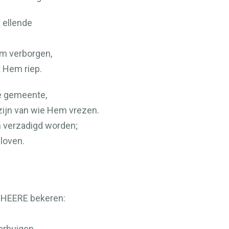
n ellende
em verborgen,
t Hem riep.
te gemeente,
jzijn van wie Hem vrezen.
 verzadigd worden;
loven.
e
HEERE
bekeren:
erbuigen.