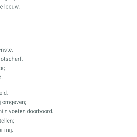
e leeuw.
enste.
potscherf,
e;
d.
ld,
j omgeven;
mijn voeten doorboord.
ellen;
ar mij.