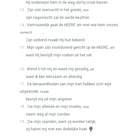
Hij onderwijst hem in de weg
die
hij moet kiezen.
13
Zijn ziel overnacht in het goede,
nun
zijn nageslacht zal de aarde bezitten.
14
Vertrouwelijk gaat de
HEERE
om met wie Hem vrezen,
samech
Zijn verbond maakt Hij hun bekend.
15
Mijn ogen zijn voortdurend gericht op de
HEERE
,
ain
want Hij bevrijdt mijn voeten uit het net.
16
Wend U tot mij en wees mij genadig,
pe
want ik ben eenzaam en ellendig.
17
De benauwdheden van mijn hart hebben zich wijd
uitgestrekt,
tsade
bevrijd mij uit mijn angsten.
18
Zie mijn ellende en mijn moeite,
resj
neem weg al mijn zonden.
19
Zie mijn vijanden, want zij worden talrijk,
zij haten mij met een dodelijke haat.