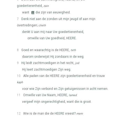
goedertierenheid,
zain
want
die zijn van eeuwigheid.
7
Denk niet aan de zonden uit mijn jeugd of aan mijn
overtredingen;
cheth
denkt U aan mij naar Uw goedertierenheid,
omwille van Uw goedheid,
HEERE
.
8
Goed en waarachtig is de
HEERE
,
teth
daarom onderwijst Hij zondaars in de weg.
9
Hij leidt zachtmoedigen in het recht,
jod
Hij leert zachtmoedigen Zijn weg.
10
Alle paden van de
HEERE
zijn goedertierenheid en trouw
kaph
voor wie Zijn verbond en Zijn getuigenissen in acht nemen.
11
Omwille van Uw Naam,
HEERE
,
lamed
vergeef mijn ongerechtigheid, want die is groot.
12
Wie is de man die de
HEERE
vreest?
mem