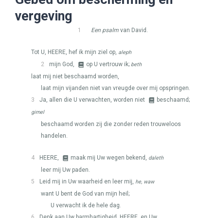
vergeving
1
Een psalm
van David.
Tot U,
HEERE
, hef ik mijn ziel op,
aleph
2
mijn God,
op U vertrouw ik;
beth
laat mij niet beschaamd worden,
laat mijn vijanden niet van vreugde over mij opspringen.
3
Ja, allen die U verwachten, worden niet
beschaamd;
gimel
beschaamd worden zij die zonder reden trouweloos
handelen.
4
HEERE
,
maak mij Uw wegen bekend,
daleth
leer mij Uw paden.
5
Leid mij in Uw waarheid en leer mij,
he, waw
want U bent de God van mijn heil;
U verwacht ik de hele dag.
6
Denk aan Uw barmhartigheid,
HEERE
, en Uw