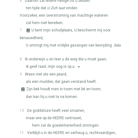
6
Daarom zal iedere heilige tot U bidden
ten tijde dat
U Zich laat
vinden.
Voorzeker, een overstroming van machtige wateren
zal hem niet bereiken.
7
U bent mijn schuilplaats, U beschermt mij voor
benauwdheid,
U omringt mij met vrolijke gezangen van bevrijding.
Sela
8
Ik onderwijs u en leer u de weg die u moet gaan;
ik geef raad, mijn oog is op u.
9
Wees niet als een paard,
als een muildier, dat geen verstand heeft.
Zijn bek houdt men in toom met bit en toom;
dan kan hij u niet te na komen.
10
De goddeloze heeft veel smarten,
maar wie op de
HEERE
vertrouwt,
hem zal de goedertierenheid omringen.
11
Verblijd u in de
HEERE
en verheug u, rechtvaardigen,