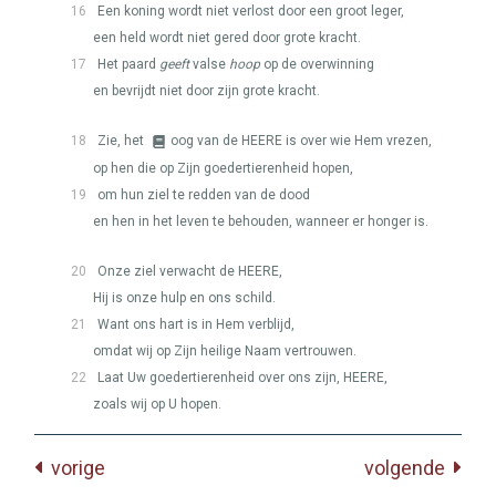
16
Een koning wordt niet verlost door een groot leger,
een held wordt niet gered door grote kracht.
17
Het paard
geeft
valse
hoop
op de overwinning
en bevrijdt niet door zijn grote kracht.
18
Zie, het
oog van de
HEERE
is over wie Hem vrezen,
op hen die op Zijn goedertierenheid hopen,
19
om hun ziel te redden van de dood
en hen in het leven te behouden, wanneer er honger is.
20
Onze ziel verwacht de
HEERE
,
Hij is onze hulp en ons schild.
21
Want ons hart is in Hem verblijd,
omdat wij op Zijn heilige Naam vertrouwen.
22
Laat Uw goedertierenheid over ons zijn,
HEERE
,
zoals wij op U hopen.
vorige
volgende