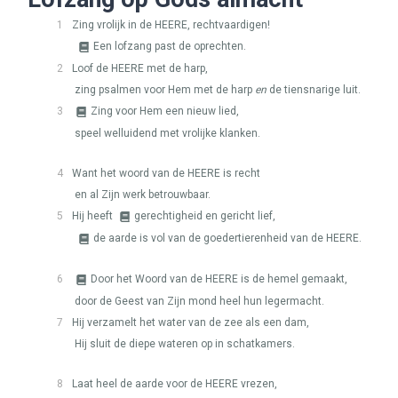
1
Zing vrolijk in de
HEERE
, rechtvaardigen!
Een lofzang past de oprechten.
2
Loof de
HEERE
met de harp,
zing psalmen voor Hem met de harp
en
de tiensnarige luit.
3
Zing voor Hem een nieuw lied,
speel welluidend met vrolijke klanken.
4
Want het woord van de
HEERE
is recht
en al Zijn werk betrouwbaar.
5
Hij heeft
gerechtigheid en gericht lief,
de aarde is vol van de goedertierenheid van de
HEERE
.
6
Door het Woord van de
HEERE
is de hemel gemaakt,
door de Geest van Zijn mond heel hun legermacht.
7
Hij verzamelt het water van de zee als een dam,
Hij sluit de diepe wateren op in schatkamers.
8
Laat heel de aarde voor de
HEERE
vrezen,