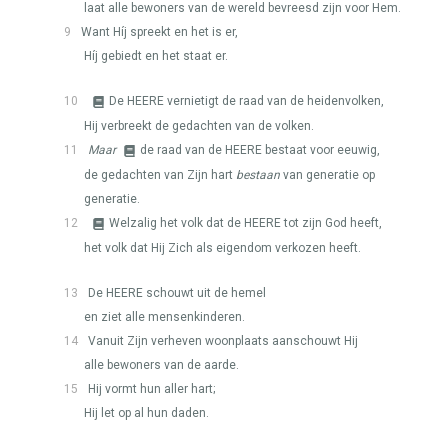
laat alle bewoners van de wereld bevreesd zijn voor Hem.
9
Want Híj spreekt en het is er,
Híj gebiedt en het staat er.
10
De
HEERE
vernietigt de raad van de heidenvolken,
Hij verbreekt de gedachten van de volken.
11
Maar
de raad van de
HEERE
bestaat voor eeuwig,
de gedachten van Zijn hart
bestaan
van generatie op
generatie.
12
Welzalig het volk dat de
HEERE
tot zijn God heeft,
het volk dat Hij Zich als eigendom verkozen heeft.
13
De
HEERE
schouwt uit de hemel
en ziet alle mensenkinderen.
14
Vanuit Zijn verheven woonplaats aanschouwt Hij
alle bewoners van de aarde.
15
Hij vormt hun aller hart;
Hij let op al hun daden.