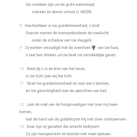
Uw oordelen zijn
als
de grote watervloed;
mensen en dieren verlost U,
HEERE
.
8
Hoe kostbaar is Uw goedertierenheid, o God!
Daarom nemen de mensenkinderen de toevlucht
onder de schaduw van Uw vleugels.
9
Zij worden verzadigd met de overvloed
van Uw huis;
U laat hen drinken
uit
Uw beek vol verrukkelijke gaven.
10
Want bij U is de bron van het leven;
in Uw licht zien wij het licht.
11
Strek Uw goedertierenheid uit over wie U kennen,
en Uw gerechtigheid over de oprechten van hart.
12
Laat de voet van de hoogmoedigen niet over mij heen
komen,
laat de hand van de goddelozen mij niet doen rondzwerven.
13
Daar zijn zij gevallen die onrecht bedrijven!
Zij zijn neergestoten en kunnen niet
meer
opstaan.