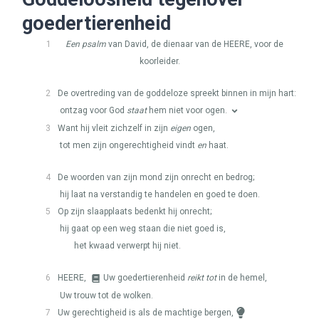
goedertierenheid
1
Een psalm
van David, de dienaar van de
HEERE
, voor de
koorleider.
2
De overtreding van de goddeloze spreekt binnen in mijn hart:
ontzag voor God
staat
hem niet voor ogen.
3
Want hij vleit zichzelf in zijn
eigen
ogen,
tot men zijn ongerechtigheid vindt
en
haat.
4
De woorden van zijn mond zijn onrecht en bedrog;
hij laat na verstandig te handelen en goed te doen.
5
Op zijn slaapplaats bedenkt hij onrecht;
hij gaat op een weg staan die niet goed is,
het kwaad verwerpt hij niet.
6
HEERE
,
Uw goedertierenheid
reikt tot
in de hemel,
Uw trouw tot de wolken.
7
Uw gerechtigheid is als de machtige bergen,