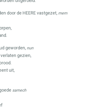
 worden uitgeroeid.
en door de
HEERE
vastgezet,
mem
worpen,
and.
 oud geworden,
nun
 verlaten gezien,
brood.
ent uit,
t goede
samech
ef