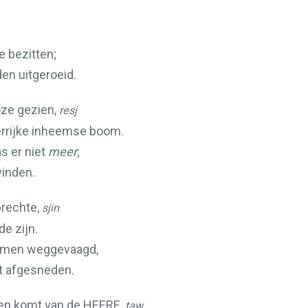
e bezitten;
en uitgeroeid.
oze gezien,
resj
derrijke inheemse boom.
as er niet
meer
;
vinden.
prechte,
sjin
e zijn.
zamen weggevaagd,
t afgesneden.
gen komt van de
HEERE
,
taw