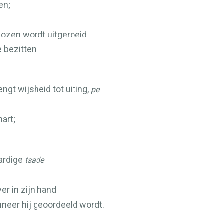
en;
ozen wordt uitgeroeid.
e bezitten
gt wijsheid tot uiting,
pe
hart;
aardige
tsade
er in zijn hand
nneer hij geoordeeld wordt.