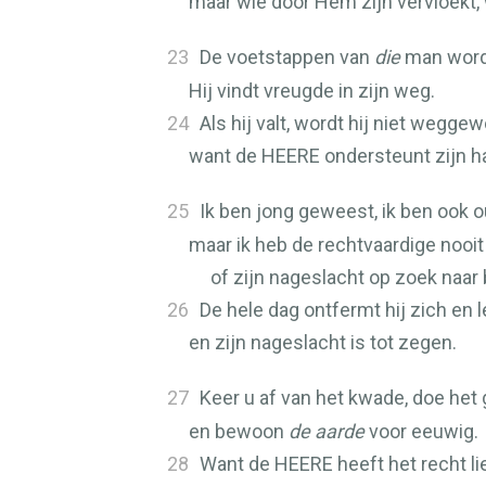
maar wie door Hem zijn vervloekt,
23
De voetstappen van
die
man word
Hij vindt vreugde in zijn weg.
24
Als hij valt, wordt hij niet wegge
want de
HEERE
ondersteunt zijn h
25
Ik ben jong geweest, ik ben ook
maar ik heb de rechtvaardige nooit
of zijn nageslacht op zoek naar 
26
De hele dag ontfermt hij zich en le
en zijn nageslacht is tot zegen.
27
Keer u af van het kwade, doe he
en bewoon
de aarde
voor eeuwig.
28
Want de
HEERE
heeft het recht li