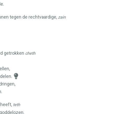
e.
nnen tegen de rechtvaardige,
zain
rd getrokken
cheth
llen,
delen.
dringen,
n.
 heeft,
teth
 goddelozen.