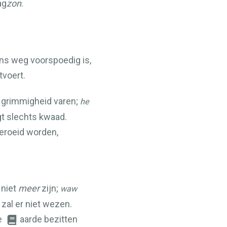
ag
zon
.
s weg voorspoedig is,
tvoert.
grimmigheid varen;
he
t slechts kwaad.
eroeid worden,
 niet
meer
zijn;
waw
j zal er niet wezen.
e
aarde bezitten