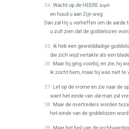
34
Wacht op de
HEERE
koph
en houd u aan Zijn weg.
Dan zal Hij u verheffen om de aarde t
u zult zien dat de goddelozen word
35
Ik heb een gewelddadige goddel
die zich wijd vertakte als een bla
36
Maar hij ging voorbij, en zie, hij w
ik zocht hem, maar hij was niet te 
37
Let op de vrome en zie naar de o
want het einde van
die
man zal vred
38
Maar de overtreders worden te
het einde van de goddelozen word
39
Maar het heil van de rechtvaardi