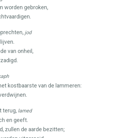
n worden gebroken,
htvaardigen.
oprechten,
jod
lijven.
de van onheil,
rzadigd.
kaph
 het kostbaarste van de lammeren:
 verdwijnen.
t terug,
lamed
ch en geeft.
 zullen de aarde bezitten;