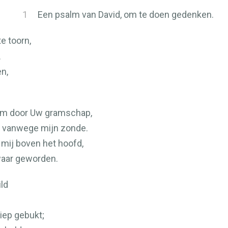
1
Een psalm van David, om te doen gedenken.
te toorn,
.
en,
aam door Uw gramschap,
n vanwege mijn zonde.
mij boven het hoofd,
zwaar geworden.
ild
iep gebukt;