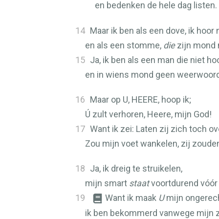
en bedenken de hele dag listen.
14
Maar ik ben als een dove, ik hoor n
en als een stomme,
die
zijn mond 
15
Ja, ik ben als een man die niet ho
en in wiens mond geen weerwoord
16
Maar op U,
HEERE
, hoop ik;
Ú zult verhoren, Heere, mijn God!
17
Want ik zei: Laten zij zich toch ov
Zou mijn voet wankelen, zij zouden
18
Ja, ik dreig te struikelen,
mijn smart
staat
voortdurend vóór 
19
Want ik maak
U
mijn ongerech
ik ben bekommerd vanwege mijn 