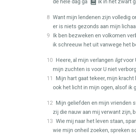
de hele dag ga
ik in het zwart 
8
Want mijn lendenen zijn volledig o
er is niets gezonds aan mijn licha
9
Ik ben bezweken en volkomen verb
ik schreeuw het uit vanwege het b
10
Heere, al mijn verlangen
ligt
voor
mijn zuchten is voor U niet verbor
11
Mijn hart gaat tekeer, mijn kracht 
ook het licht in mijn ogen, alsof ik
12
Mijn geliefden en mijn vrienden st
zij die nauw aan mij verwant zijn, b
13
Wie mij naar het leven staan, spa
wie mijn onheil zoeken, spreken s