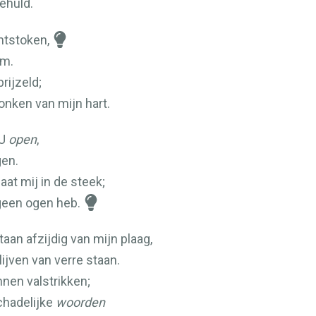
gehuld.
ntstoken,
am.
rijzeld;
onken van mijn hart.
 U
open
,
gen.
laat mij in de steek;
 geen ogen heb.
aan afzijdig van mijn plaag,
lijven van verre staan.
nnen valstrikken;
chadelijke
woorden