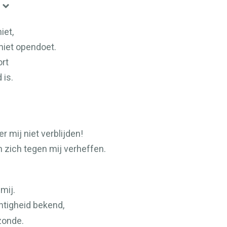
iet,
niet opendoet.
ort
 is.
er mij niet verblijden!
 zich tegen mij verheffen.
mij.
tigheid bekend,
zonde.